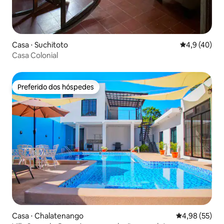
Casa ⋅ Suchitoto
4,9 de uma a
4,9 (40)
Casa Colonial
Preferido dos hóspedes
Preferido dos hóspedes
Casa ⋅ Chalatenango
4,98 de uma a
4,98 (55)