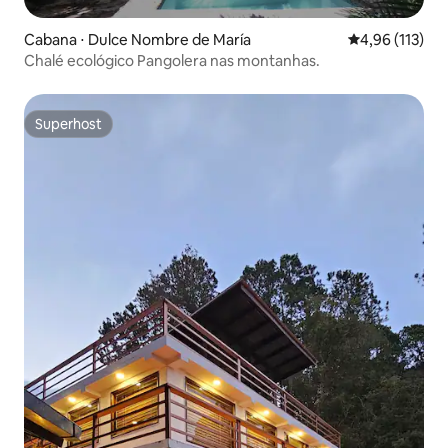
Cabana ⋅ Dulce Nombre de María
4,96 de uma av
4,96 (113)
Chalé ecológico Pangolera nas montanhas.
Superhost
Superhost