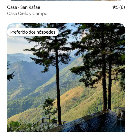
Casa ⋅ San Rafael
5 de uma 
5 (6)
Casa Cielo y Campo
Preferido dos hóspedes
Preferido dos hóspedes