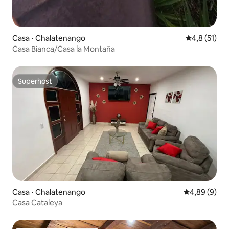
Casa ⋅ Chalatenango
4,8 de uma a
4,8 (51)
Casa Bianca/Casa la Montaña
Superhost
Superhost
Casa ⋅ Chalatenango
4,89 de uma 
4,89 (9)
Casa Cataleya