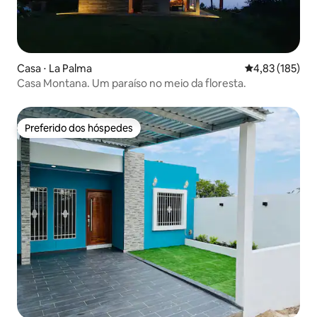
Casa ⋅ La Palma
4,83 de uma av
4,83 (185)
Casa Montana. Um paraíso no meio da floresta.
Preferido dos hóspedes
Preferido dos hóspedes