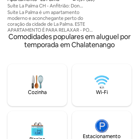
em um ambiente se
Suíte La Palma CH - Anfitrião: Don
Quer você esteja a
Fernando
Suite La Palma é um apartamento
explorar, estamos
moderno e aconchegante perto do
compartilhar noss
coração da cidade de La Palma. ESTE
com você. Venha experimentar e deixe
APARTAMENTO É PARA RELAXAR - POR
a Villa Casa Blanca
Comodidades populares em aluguel por
FAVOR, LEIA AS REGRAS Localizado em
casa.
um SEGUNDO ANDAR Com uma
temporada em Chalatenango
localização privilegiada, a poucos
minutos das principais atrações
turísticas, restaurantes e lojas, este
apartamento é perfeito para viagens de
negócios ou turistas. CAPACIDADE: até
3 pessoas QUARTOS: ~1 quarto com 2
camas de solteiro ( ventilador de teto )
~1 quarto com uma cama queen size ( Ar
Cozinha
Wi-Fi
condicionado ) BANHEIROS: 1 banheiro
completo com água quente
Estacionamento