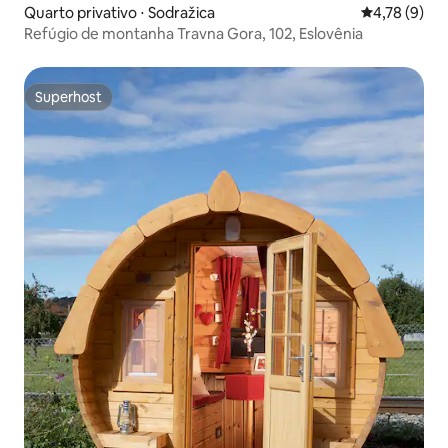
Quarto privativo ⋅ Sodražica
4,78 de uma 
4,78 (9)
Refúgio de montanha Travna Gora, 102, Eslovênia
Superhost
Superhost