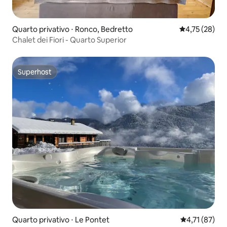
Quarto privativo ⋅ Ronco, Bedretto
4,75 de uma a
4,75 (28)
Chalet dei Fiori - Quarto Superior
Superhost
Superhost
Quarto privativo ⋅ Le Pontet
4,71 de uma a
4,71 (87)