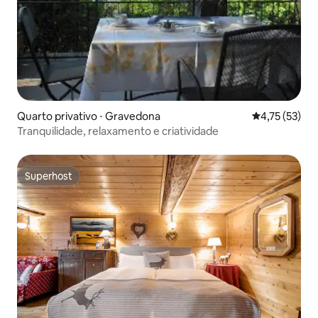
Quarto privativo ⋅ Gravedona
4,75 de uma a
4,75 (53)
Tranquilidade, relaxamento e criatividade
Superhost
Superhost