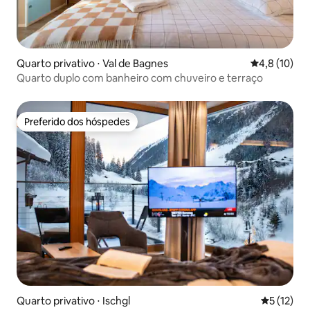
Quarto privativo ⋅ Val de Bagnes
4,8 de uma a
4,8 (10)
Quarto duplo com banheiro com chuveiro e terraço
Preferido dos hóspedes
Preferido dos hóspedes
Quarto privativo ⋅ Ischgl
5 de uma a
5 (12)