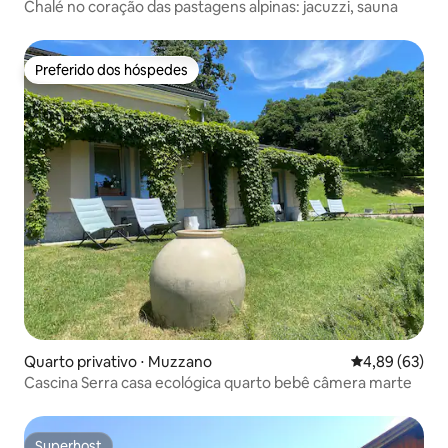
Chalé no coração das pastagens alpinas: jacuzzi, sauna
Preferido dos hóspedes
Preferido dos hóspedes
Quarto privativo ⋅ Muzzano
4,89 de uma a
4,89 (63)
Cascina Serra casa ecológica quarto bebê câmera marte
Superhost