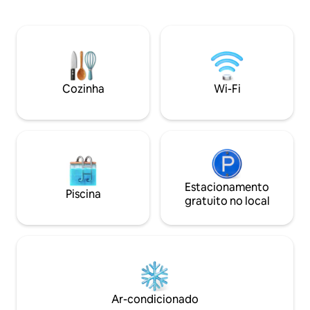
quarto para uso privado Wi-Fi
carro da área de e
gratuito/buffet de café da manhã /
bem como do Therm
estacionamento / pássaros cantores
de caminhadas e ci
parte separada do terraço para seu uso
porta. Relaxe no t
exclusivo (divisor óptico em construção).
de hidromassagem
Como o café da manhã é servido no
vemos em breve n
terraço, a tranquilidade absoluta não
Cozinha
Wi-Fi
pode ser garantida!
Estacionamento
Piscina
gratuito no local
Ar-condicionado