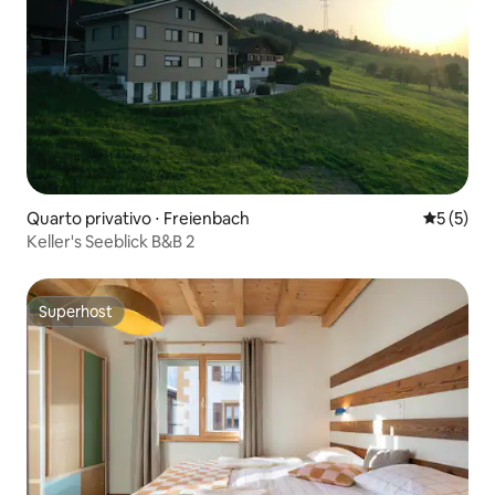
Quarto privativo ⋅ Freienbach
5 de uma 
5 (5)
Keller's Seeblick B&B 2
Superhost
Superhost