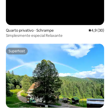
Quarto privativo ⋅ Schrampe
4,9 de uma a
4,9 (30)
Simplesmente especial Relaxante
Superhost
Superhost