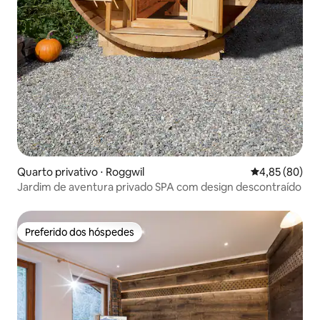
Quarto privativo ⋅ Roggwil
4,85 de uma a
4,85 (80)
Jardim de aventura privado SPA com design descontraído
Preferido dos hóspedes
Preferido dos hóspedes