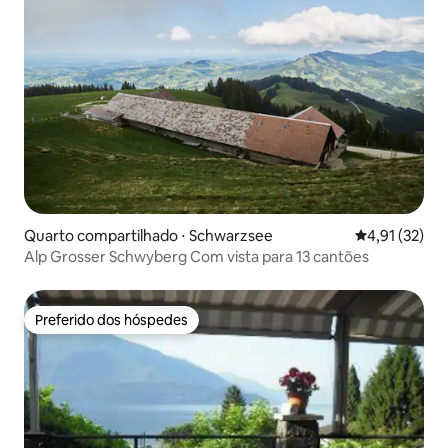
Quarto compartilhado ⋅ Schwarzsee
4,91 de uma a
4,91 (32)
Alp Grosser Schwyberg Com vista para 13 cantões
Preferido dos hóspedes
Preferido dos hóspedes