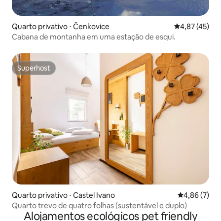
Quarto privativo ⋅ Čenkovice
4,87 de uma a
4,87 (45)
Cabana de montanha em uma estação de esqui.
Superhost
Superhost
Quarto privativo ⋅ Castel Ivano
4,86 de uma 
4,86 (7)
Quarto trevo de quatro folhas (sustentável e duplo)
Alojamentos ecológicos pet friendly