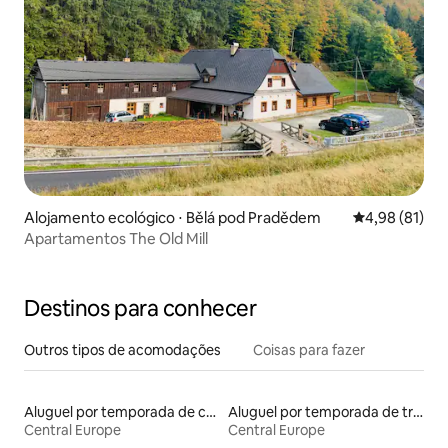
Alojamento ecológico ⋅ Bělá pod Pradědem
4,98 de uma a
4,98 (81)
Apartamentos The Old Mill
Destinos para conhecer
Outros tipos de acomodações
Coisas para fazer
Aluguel por temporada de castelos
Aluguel por temporada de trailers
Central Europe
Central Europe