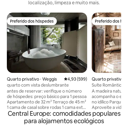
localização, limpeza e muito mais.
Preferido dos hóspedes
Preferido dos hó
Preferido dos hóspedes
Preferido dos hó
Quarto privativo ⋅ Weggis
4,93 de uma avaliação média de 
4,93 (599)
Quarto privativo 
ei Molln
quarto com vista deslumbrante
Suíte Romântica -
Kalkalpen
antes de reservar: verifique o número
A madeira natural
de hóspedes: preço básico para 1 pessoa
acompanha o estilo
Apartamento de 32 m² Terraço de 45 m²
no idílico Parque 
1 cama de casal sobre rodas 1 cama extra
Aproveite a vida 
Central Europe: comodidades populares
longa 3,3 m para 1 pessoa ou 2 crianças
como um casal –
TV de 55 polegadas enorme banheira de
para famílias com 
para alojamentos ecológicos
madeira (para até 6 pessoas…!) no seu
O alojamento fica