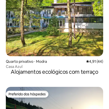
Quarto privativo ⋅ Modra
4,91 de uma a
4,91 (44)
Casa Azul
Alojamentos ecológicos com terraço
Preferido dos hóspedes
Preferido dos hóspedes