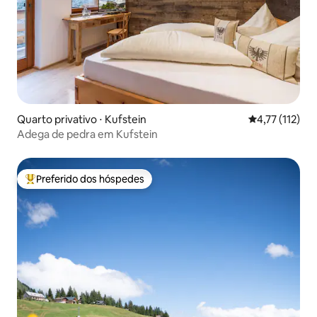
Quarto privativo ⋅ Kufstein
4,77 de uma av
4,77 (112)
Adega de pedra em Kufstein
Preferido dos hóspedes
Entre os melhores preferidos dos hóspedes