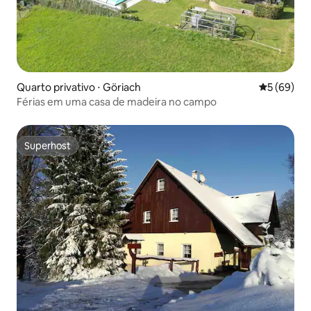
Quarto privativo ⋅ Göriach
5 de uma a
5 (69)
Férias em uma casa de madeira no campo
Superhost
Superhost