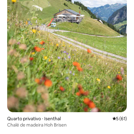
Quarto privativo ⋅ Isenthal
5 de uma a
5 (61)
Chalé de madeira Hoh Brisen