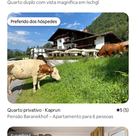
Quarto duplo com vista magnífica em Ischgl
Preferido dos hóspedes
Preferido dos hóspedes
Quarto privativo ⋅ Kaprun
5 de uma 
5 (5)
Pensão Baranekhof – Apartamento para 6 pessoas
Superhost