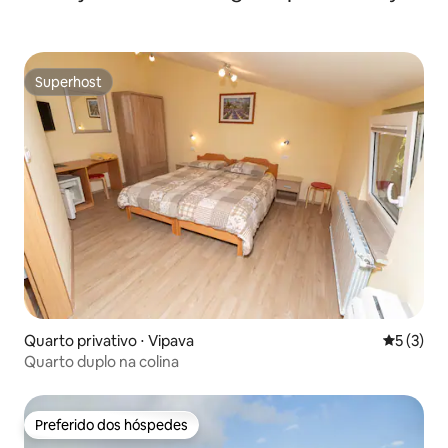
Superhost
Superhost
Quarto privativo ⋅ Vipava
5 de uma 
5 (3)
Quarto duplo na colina
Preferido dos hóspedes
Preferido dos hóspedes