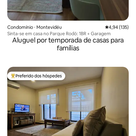
Condomínio ⋅ Montevidéu
4,94 de uma av
4,94 (135)
Sinta-se em casa no Parque Rodó: 1BR + Garagem
Aluguel por temporada de casas para
famílias
Preferido dos hóspedes
Entre os melhores preferidos dos hóspedes