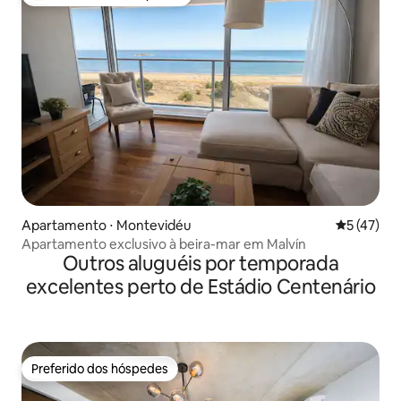
Entre os melhores preferidos dos hóspedes
Apartamento ⋅ Montevidéu
5 de uma a
5 (47)
Apartamento exclusivo à beira-mar em Malvín
Outros aluguéis por temporada
excelentes perto de Estádio Centenário
Preferido dos hóspedes
Preferido dos hóspedes