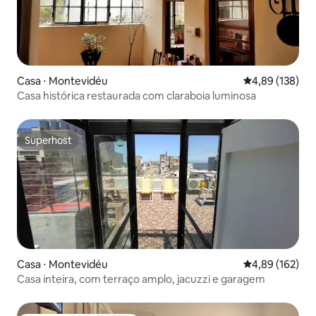
Casa ⋅ Montevidéu
4,89 de uma av
4,89 (138)
Casa histórica restaurada com claraboia luminosa
Superhost
Superhost
Casa ⋅ Montevidéu
4,89 de uma av
4,89 (162)
Casa inteira, com terraço amplo, jacuzzi e garagem