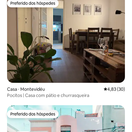
Preferido dos hóspedes
Preferido dos hóspedes
Casa ⋅ Montevidéu
4,83 de uma a
4,83 (30)
Pocitos | Casa com pátio e churrasqueira
Preferido dos hóspedes
Preferido dos hóspedes