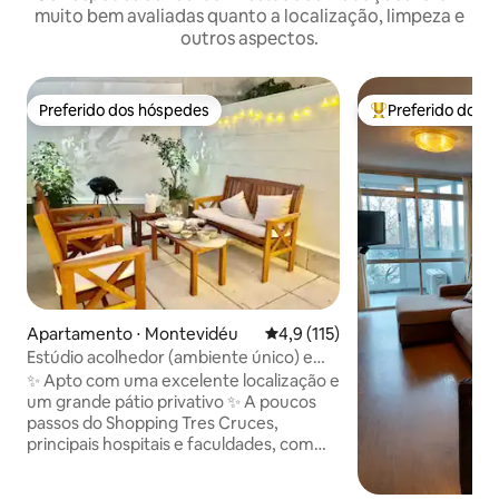
muito bem avaliadas quanto a localização, limpeza e
outros aspectos.
Preferido dos hóspedes
Preferido dos 
Preferido dos hóspedes
Entre os melhore
Apartamento ⋅ Montevidéu
4,9 de uma avaliação média de 
4,9 (115)
Estúdio acolhedor (ambiente único) em
excelente localização
✨ Apto com uma excelente localização e
um grande pátio privativo ✨ A poucos
passos do Shopping Tres Cruces,
principais hospitais e faculdades, com
acesso a todas as linhas de transporte.
Área segura com porteiro 24 horas e