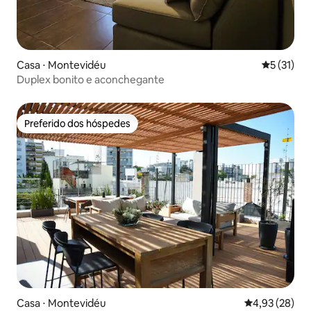
Casa ⋅ Montevidéu
5 de uma a
5 (31)
Duplex bonito e aconchegante
Preferido dos hóspedes
Preferido dos hóspedes
Casa ⋅ Montevidéu
4,93 de uma a
4,93 (28)