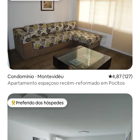
Condomínio ⋅ Montevidéu
4,87 de uma av
4,87 (127)
Apartamento espaçoso recém-reformado em Pocitos
Preferido dos hóspedes
Entre os melhores preferidos dos hóspedes