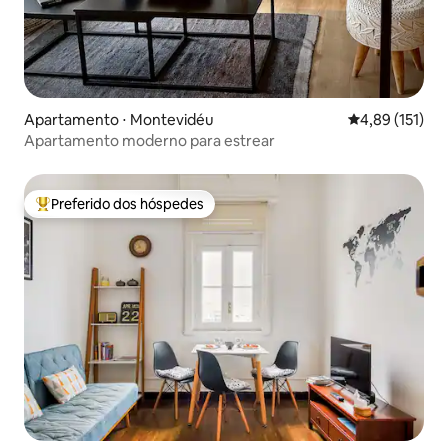
Apartamento ⋅ Montevidéu
4,89 de uma av
4,89 (151)
Apartamento moderno para estrear
Preferido dos hóspedes
Entre os melhores preferidos dos hóspedes