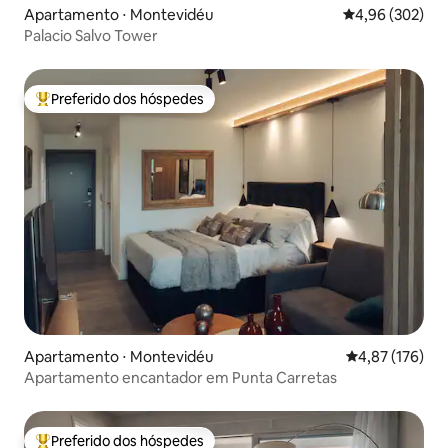
Apartamento ⋅ Montevidéu
4,96 de uma ava
4,96 (302)
Palacio Salvo Tower
Preferido dos hóspedes
Entre os melhores preferidos dos hóspedes
Apartamento ⋅ Montevidéu
4,87 de uma av
4,87 (176)
Apartamento encantador em Punta Carretas
Preferido dos hóspedes