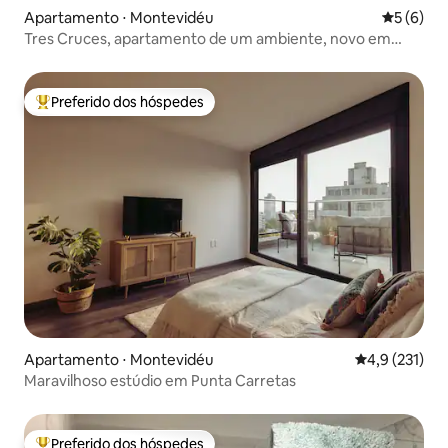
Apartamento ⋅ Montevidéu
5 de uma 
5 (6)
Tres Cruces, apartamento de um ambiente, novo em
folha e totalmente equipado
Preferido dos hóspedes
Entre os melhores preferidos dos hóspedes
Apartamento ⋅ Montevidéu
4,9 de uma av
4,9 (231)
Maravilhoso estúdio em Punta Carretas
Preferido dos hóspedes