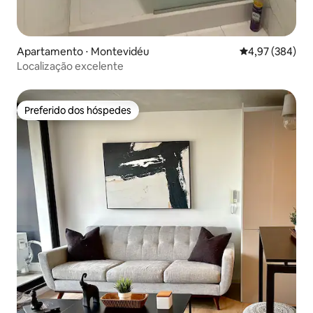
Apartamento ⋅ Montevidéu
4,97 de uma ava
4,97 (384)
Localização excelente
Preferido dos hóspedes
Preferido dos hóspedes