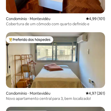
Condomínio ⋅ Montevidéu
4,99 de uma av
4,99 (101)
Cobertura de um cômodo com quarto definido e
Preferido dos hóspedes
Entre os melhores preferidos dos hóspedes
Condomínio ⋅ Montevidéu
4,97 de uma av
4,97 (261)
Novo apartamento central para 3, bem localizado!