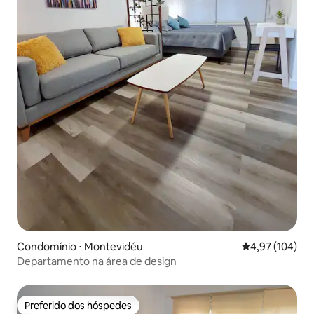
Condomínio ⋅ Montevidéu
4,97 de uma av
4,97 (104)
Departamento na área de design
Preferido dos hóspedes
Preferido dos hóspedes