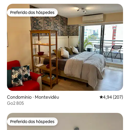
Preferido dos hóspedes
Preferido dos hóspedes
Condomínio ⋅ Montevidéu
4,94 de uma ava
4,94 (207)
Go2 805
Preferido dos hóspedes
Preferido dos hóspedes