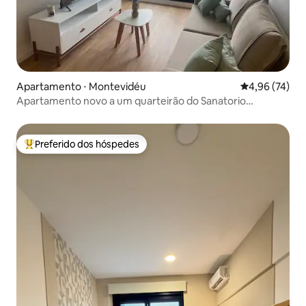
Apartamento ⋅ Montevidéu
4,96 de uma a
4,96 (74)
Apartamento novo a um quarteirão do Sanatorio
Americano
Preferido dos hóspedes
Entre os melhores preferidos dos hóspedes