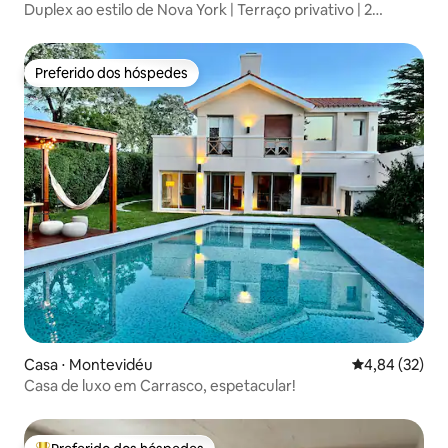
Duplex ao estilo de Nova York | Terraço privativo | 2
quartos
Preferido dos hóspedes
Preferido dos hóspedes
Casa ⋅ Montevidéu
4,84 de uma a
4,84 (32)
Casa de luxo em Carrasco, espetacular!