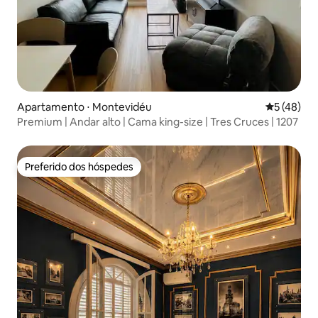
Apartamento ⋅ Montevidéu
5 de uma a
5 (48)
Premium | Andar alto | Cama king-size | Tres Cruces | 1207
Preferido dos hóspedes
Preferido dos hóspedes