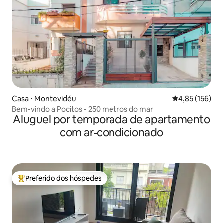
Casa ⋅ Montevidéu
4,85 de uma av
4,85 (156)
Bem-vindo a Pocitos - 250 metros do mar
Aluguel por temporada de apartamento
com ar-condicionado
Preferido dos hóspedes
Entre os melhores preferidos dos hóspedes