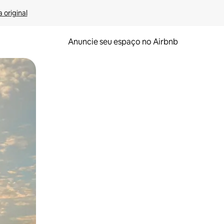
 original
Anuncie seu espaço no Airbnb
 deslizando o dedo na tela.