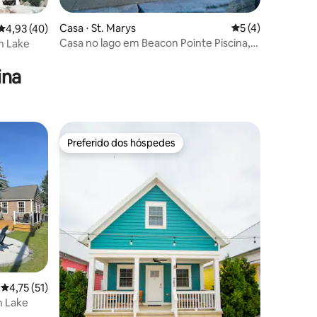
ções
Casa ⋅ St. Marys
5 de uma avaliaçã
5 (4)
4,93 de uma avaliação média de 5, 40 avaliações
4,93 (40)
Casa no lago em Beacon Pointe Piscina,
n Lake
bar Tiki e vistas!
ina
Preferido dos hóspedes
Preferido dos hóspedes
ções
4,75 de uma avaliação média de 5, 51 avaliações
4,75 (51)
n Lake