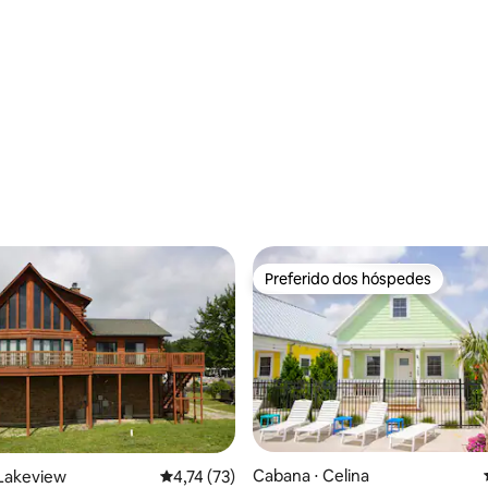
Preferido dos hóspedes
Preferido dos hóspedes
Cabana ⋅ Celina
 Lakeview
4,74 de uma avaliação média de 5, 73 avalia
4,74 (73)