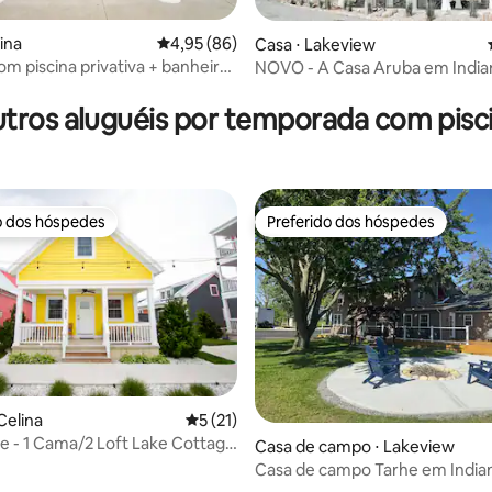
ina
4,95 de uma avaliação média de 5, 86 avalia
4,95 (86)
Casa ⋅ Lakeview
om piscina privativa + banheira
NOVO - A Casa Aruba em India
média de 5, 17 avaliações
massagem e doca para barco
tros aluguéis por temporada com pisc
o dos hóspedes
Preferido dos hóspedes
o dos hóspedes
Preferido dos hóspedes
Celina
5 de uma avaliação média de 5, 21 avalia
5 (21)
e - 1 Cama/2 Loft Lake Cottage
 média de 5, 4 avaliações
Casa de campo ⋅ Lakeview
IRA QUENTE!
Casa de campo Tarhe em India