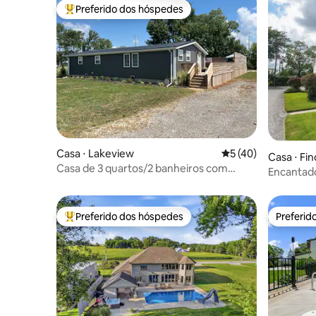
Preferido dos hóspedes
Entre os melhores preferidos dos hóspedes
Casa ⋅ Lakeview
5 de uma avaliação 
5 (40)
Casa ⋅ Fin
Casa de 3 quartos/2 banheiros com
Encantado
piscina + banheira de hidromassagem
Preferido dos hóspedes
Preferid
Entre os melhores preferidos dos hóspedes
Preferid