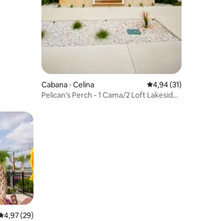
Cabana ⋅ Celina
4,94 de uma avaliação
4,94 (31)
Pelican's Perch - 1 Cama/2 Loft Lakeside
Cottage!
4,97 de uma avaliação média de 5, 29 avaliações
4,97 (29)
ções