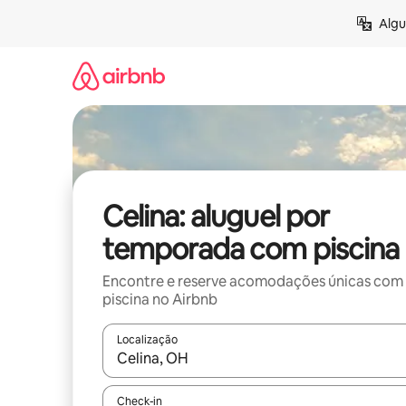
Pular
Algu
para
o
conteúdo
Celina: aluguel por
temporada com piscina
Encontre e reserve acomodações únicas com
piscina no Airbnb
Localização
Quando os resultados estiverem disponíveis, expl
Check-in