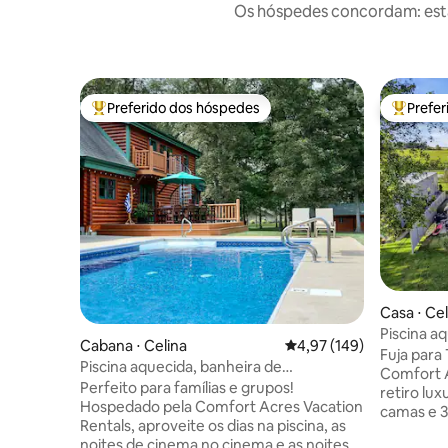
Os hóspedes concordam: estas
Preferido dos hóspedes
Prefe
Entre os melhores preferidos dos hóspedes
Entre os
Casa ⋅ Cel
Piscina aq
Cabana ⋅ Celina
4,97 de uma avaliação m
4,97 (149)
de hidro
Fuja para
Piscina aquecida, banheira de
Comfort 
hidromassagem, cinema privativo e
Perfeito para famílias e grupos!
retiro lux
ciclovia
Hospedado pela Comfort Acres Vacation
camas e 3
Rentals, aproveite os dias na piscina, as
Marys par
noites de cinema no cinema e as noites