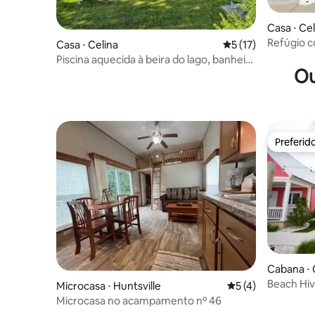
Casa ⋅ Cel
Refúgio c
Casa ⋅ Celina
5 de uma avaliação 
5 (17)
de hidro
Piscina aquecida à beira do lago, banheira
Ou
de hidromassagem e doca
Preferid
Preferid
Cabana ⋅ 
Beach Hiv
Microcasa ⋅ Huntsville
5 de uma avaliação
5 (4)
c/ BANHE
Microcasa no acampamento nº 46