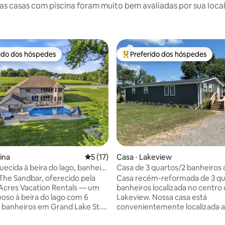
 casas com piscina foram muito bem avaliadas por sua local
rido dos hóspedes
Preferido dos hóspedes
 melhores preferidos dos hóspedes
Entre os melhores preferidos d
ina
5 de uma avaliação média de 5, 17 avalia
5 (17)
Casa ⋅ Lakeview
uecida à beira do lago, banheira
Casa de 3 quartos/2 banheiros
édia de 5, 149 avaliações
massagem e doca
piscina + banheira de hidroma
 The Sandbar, oferecido pela
Casa recém-reformada de 3 qu
Acres Vacation Rentals — um
banheiros localizada no centro
uoso à beira do lago com 6
Lakeview. Nossa casa está
 banheiros em Grand Lake St.
convenientemente localizada 
a até 22 hóspedes. Desfrute de
curta distância a pé de Lakevie