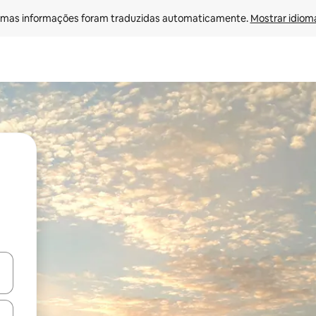
mas informações foram traduzidas automaticamente. 
Mostrar idioma
ore-os usando as seta para cima e para baixo do teclado ou tocando e