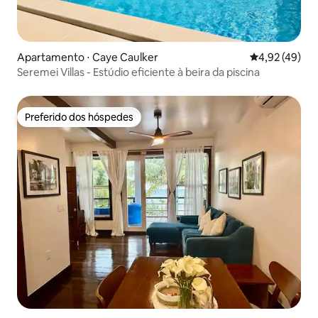
Apartamento ⋅ Caye Caulker
4,92 de uma a
4,92 (49)
Seremei Villas - Estúdio eficiente à beira da piscina
Preferido dos hóspedes
Preferido dos hóspedes