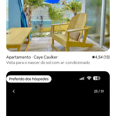
Apartamento ⋅ Caye Caulker
4,54 de uma a
4,54 (13)
Vista para o nascer do sol com ar-condicionado
Preferido dos hóspedes
Preferido dos hóspedes