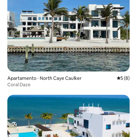
Apartamento ⋅ North Caye Caulker
5 de uma 
5 (8)
Coral Daze