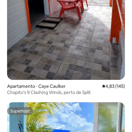
Apartamento ⋅ Caye Caulker
4,83 de uma av
4,83 (145)
Chapito's 9 Clashing Winds, perto de Split
Superhost
Superhost