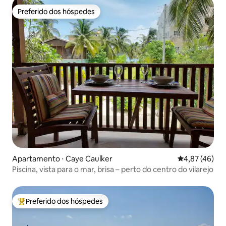
Preferido dos hóspedes
Preferido dos hóspedes
Apartamento ⋅ Caye Caulker
4,87 de uma a
4,87 (46)
Piscina, vista para o mar, brisa – perto do centro do vilarejo
Preferido dos hóspedes
Entre os melhores preferidos dos hóspedes