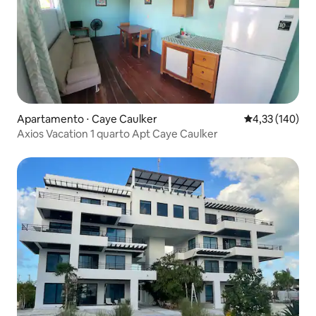
Apartamento ⋅ Caye Caulker
4,33 de uma av
4,33 (140)
Axios Vacation 1 quarto Apt Caye Caulker