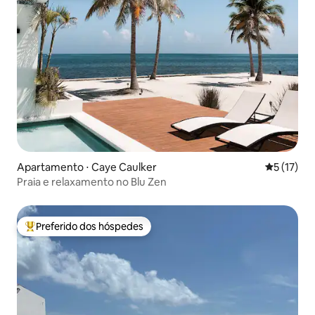
Apartamento ⋅ Caye Caulker
5 de uma a
5 (17)
Praia e relaxamento no Blu Zen
Preferido dos hóspedes
Entre os melhores preferidos dos hóspedes