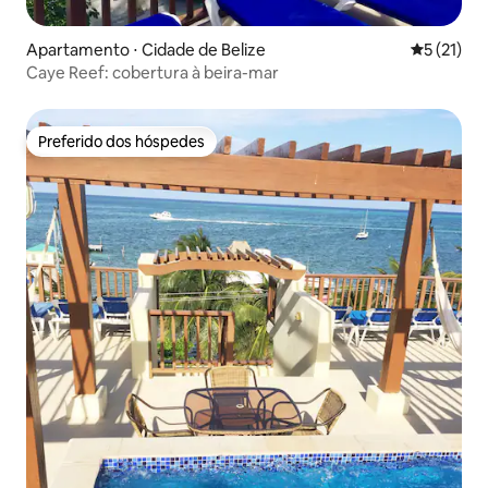
Apartamento ⋅ Cidade de Belize
5 de uma a
5 (21)
Caye Reef: cobertura à beira-mar
Preferido dos hóspedes
Preferido dos hóspedes