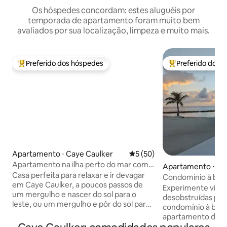
Os hóspedes concordam: estes aluguéis por
temporada de apartamento foram muito bem
avaliados por sua localização, limpeza e muito mais.
Preferido dos hóspedes
Preferido dos 
Entre os melhores preferidos dos hóspedes
Entre os melhore
Apartamento ⋅ Caye Caulker
5 de uma avaliação média de
5 (50)
Apartamento na ilha perto do mar com
Apartamento ⋅ Ca
café da manhã, piscina, bicicletas, canoa
Casa perfeita para relaxar e ir devagar
Condomínio à bei
em Caye Caulker, a poucos passos de
Caulker
Experimente vista
um mergulho e nascer do sol para o
desobstruídas par
leste, ou um mergulho e pôr do sol para
condomínio à bei
o oeste. Repleto de comodidades para
apartamento de do
desfrutar da ilha (uso gratuito de
banheiros fica be