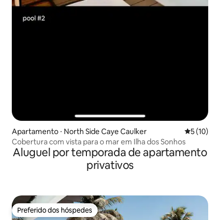
Apartamento ⋅ North Side Caye Caulker
5 de uma a
5 (10)
Cobertura com vista para o mar em Ilha dos Sonhos
Aluguel por temporada de apartamento
privativos
Preferido dos hóspedes
Preferido dos hóspedes