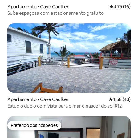
Apartamento ⋅ Caye Caulker
4,75 de uma a
4,75 (16)
Suíte espaçosa com estacionamento gratuito
Apartamento ⋅ Caye Caulker
4,58 de uma a
4,58 (43)
Estúdio duplo com vista para o mar e nascer do sol #12
Preferido dos hóspedes
Preferido dos hóspedes