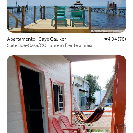
Apartamento ⋅ Caye Caulker
4,94 de uma a
4,94 (70)
Suíte Sue-Casa/CCHuts em frente à praia