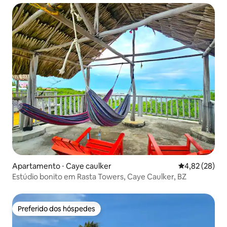
Apartamento ⋅ Caye caulker
4,82 de uma a
4,82 (28)
Estúdio bonito em Rasta Towers, Caye Caulker, BZ
Preferido dos hóspedes
Preferido dos hóspedes