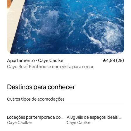
Apartamento ⋅ Caye Caulker
4,89 de uma a
4,89 (28)
Caye Reef Penthouse com vista para o mar
Destinos para conhecer
Outros tipos de acomodações
Locações por temporada com piscina
Aluguéis de espaços ideais para famílias
Caye Caulker
Caye Caulker