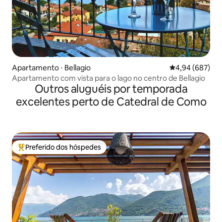
Apartamento ⋅ Bellagio
4,94 de uma ava
4,94 (687)
Apartamento com vista para o lago no centro de Bellagio
Outros aluguéis por temporada
excelentes perto de Catedral de Como
Preferido dos hóspedes
Entre os melhores preferidos dos hóspedes