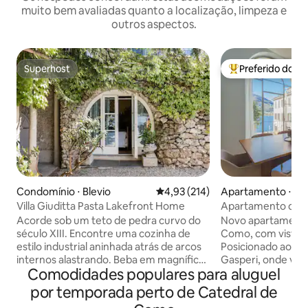
muito bem avaliadas quanto a localização, limpeza e
outros aspectos.
Superhost
Preferido dos 
Superhost
Entre os melhore
Condomínio ⋅ Blevio
4,93 de uma avaliação média de 
4,93 (214)
Apartamento ⋅ C
Villa Giuditta Pasta Lakefront Home
Apartamento de lu
lago
Acorde sob um teto de pedra curvo do
Novo apartamento
século XIII. Encontre uma cozinha de
Como, com vista p
estilo industrial aninhada atrás de arcos
Posicionado ao la
internos alastrando. Beba em magníficas
Gasperi, onde voc
Comodidades populares para aluguel
vistas do lago e da montanha a partir de
Funicolare para Br
uma rede à sombra. Siga direto para o
restaurantes. O apartamento de design
por temporada perto de Catedral de
Lago Como a partir de terraços
moderno fica no 