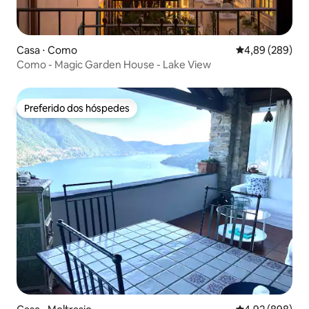
Casa ⋅ Como
4,89 de uma ava
4,89 (289)
Como - Magic Garden House - Lake View
Preferido dos hóspedes
Preferido dos hóspedes