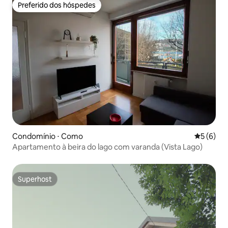
Preferido dos hóspedes
Preferido dos hóspedes
Condomínio ⋅ Como
5 de uma 
5 (6)
Apartamento à beira do lago com varanda (Vista Lago)
Superhost
Superhost