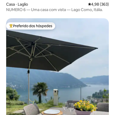
Casa ⋅ Laglio
4,98 de uma ava
4,98 (363)
NUMERO 6 — Uma casa com vista — Lago Como, Itália.
Preferido dos hóspedes
Entre os melhores preferidos dos hóspedes