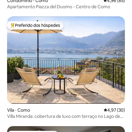
Condomínio ⋅ Como
4,96 de uma a
4,96 (85)
Apartamento Piazza del Duomo - Centro de Como
Preferido dos hóspedes
Entre os melhores preferidos dos hóspedes
Vila ⋅ Como
4,97 de uma a
4,97 (30)
Villa Miranda: cobertura de luxo com terraço no Lago de
Como