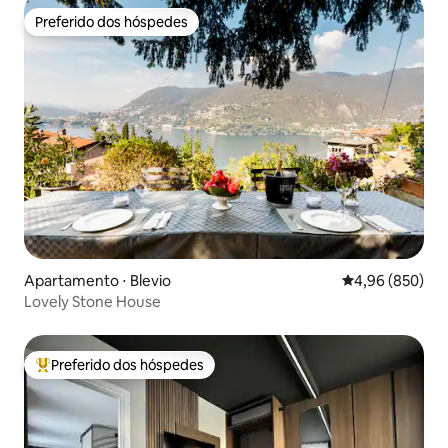
Preferido dos hóspedes
Preferido dos hóspedes
Apartamento ⋅ Blevio
4,96 de uma ava
4,96 (850)
Lovely Stone House
Preferido dos hóspedes
Entre os melhores preferidos dos hóspedes