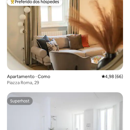
Preferido dos hóspedes
Entre os melhores preferidos dos hóspedes
Apartamento ⋅ Como
4,98 de uma av
4,98 (66)
Piazza Roma, 29
Superhost
Superhost