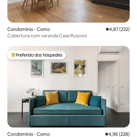
Condomínio ⋅ Como
4,87 de uma av
4,87 (232)
Cobertura com varanda Casa Rusconi
Preferido dos hóspedes
Entre os melhores preferidos dos hóspedes
Condomínio ⋅ Como
4,96 de uma ava
4,96 (228)