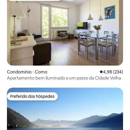
Condomínio ⋅ Como
4,98 de uma ava
4,98 (234)
Apartamento bem iluminado a um passo da Cidade Velha
Preferido dos hóspedes
Preferido dos hóspedes