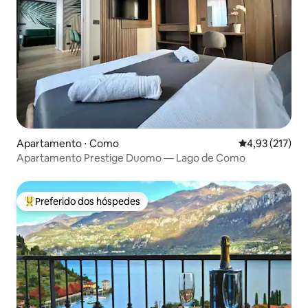
Apartamento ⋅ Como
4,93 de uma av
4,93 (217)
Apartamento Prestige Duomo — Lago de Como
Preferido dos hóspedes
Entre os melhores preferidos dos hóspedes