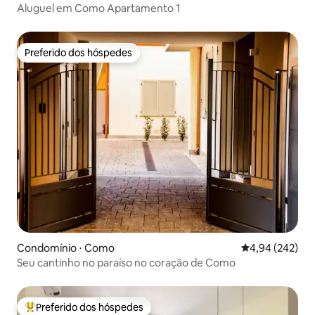
Aluguel em Como Apartamento 1
Preferido dos hóspedes
Preferido dos hóspedes
Condomínio ⋅ Como
4,94 de uma ava
4,94 (242)
Seu cantinho no paraíso no coração de Como
Preferido dos hóspedes
Entre os melhores preferidos dos hóspedes