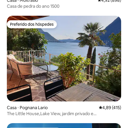
Casa ⋅ Moltrasio
4,92 de uma ava
4,92 (898)
Casa de pedra do ano 1500
Preferido dos hóspedes
Preferido dos hóspedes
Casa ⋅ Pognana Lario
4,89 de uma av
4,89 (415)
The Little House,Lake View, jardim privado e
estacionamento