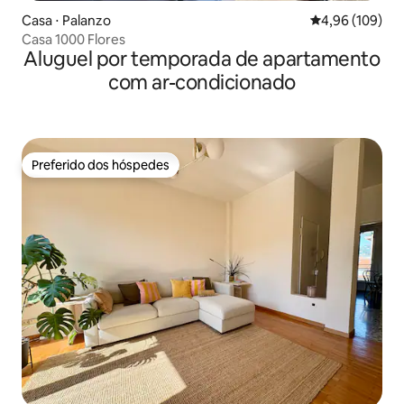
Casa ⋅ Palanzo
4,96 de uma av
4,96 (109)
Casa 1000 Flores
Aluguel por temporada de apartamento
com ar-condicionado
Preferido dos hóspedes
Preferido dos hóspedes