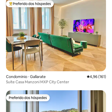
Preferido dos hóspedes
Entre os melhores preferidos dos hóspedes
Condomínio ⋅ Gallarate
4,96 de uma av
4,96 (161)
Suíte Casa Manzoni MXP City Center
Preferido dos hóspedes
Preferido dos hóspedes