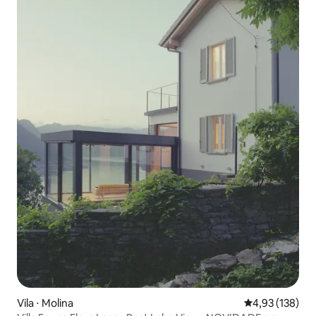
Vila ⋅ Molina
4,93 de uma av
4,93 (138)