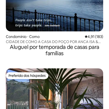
Condomínio ⋅ Como
4,91 de uma av
4,91 (183)
CIDADE DE COMO A CASA DO POÇO POR ANCA ISA &
Aluguel por temporada de casas para
ROBY
famílias
Preferido dos hóspedes
Preferido dos hóspedes