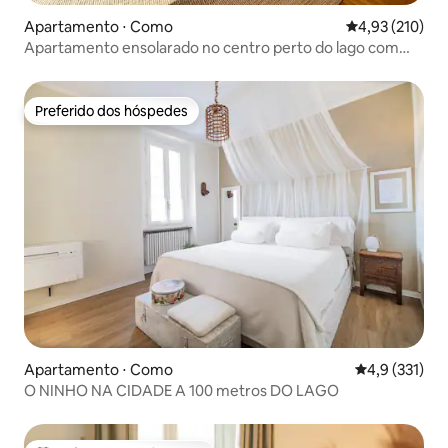
Apartamento ⋅ Como
4,93 de uma av
4,93 (210)
Apartamento ensolarado no centro perto do lago com
varandas
Preferido dos hóspedes
Preferido dos hóspedes
Apartamento ⋅ Como
4,9 de uma av
4,9 (331)
O NINHO NA CIDADE A 100 metros DO LAGO