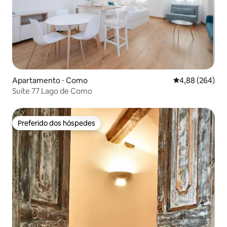
Apartamento ⋅ Como
4,88 de uma ava
4,88 (264)
Suíte 77 Lago de Como
Preferido dos hóspedes
Preferido dos hóspedes