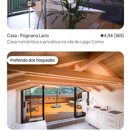
Casa ⋅ Pognana Lario
4,94 de uma ava
4,94 (365)
Casa romântica e privativa na vila do Lago Como
Preferido dos hóspedes
Preferido dos hóspedes