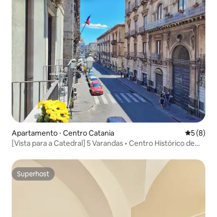
Apartamento ⋅ Centro Catania
5 de uma 
5 (8)
[Vista para a Catedral] 5 Varandas • Centro Histórico de
Catânia
Superhost
Superhost