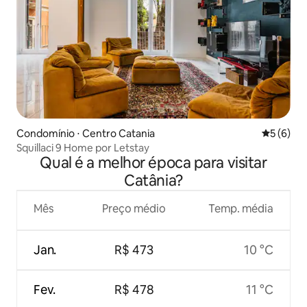
Condomínio ⋅ Centro Catania
5 de uma 
5 (6)
Squillaci 9 Home por Letstay
Qual é a melhor época para visitar
Catânia?
Mês
Preço médio
Temp. média
Jan.
R$ 473
10 °C
Fev.
R$ 478
11 °C