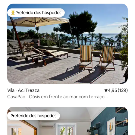
Preferido dos hóspedes
Entre os melhores preferidos dos hóspedes
Vila ⋅ Aci Trezza
4,95 de uma av
4,95 (129)
CasaPao - Oásis em frente ao mar com terraço
panorâmico
Preferido dos hóspedes
Preferido dos hóspedes