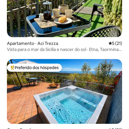
Apartamento ⋅ Aci Trezza
5 de uma a
5 (21)
Vista para o mar da Sicília e nascer do sol · Etna, Taormina,
Catânia
Preferido dos hóspedes
Entre os melhores preferidos dos hóspedes