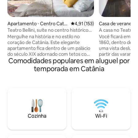
Apartamento ⋅ Centro Cata
4,91 de uma avaliação média de 
4,91 (153)
Casa de veraneio 
nia
Catania
Teatro Bellini, suíte no centro histórico
A casa no Teatro, 
[Alcova L.]
Catânia.
Mergulhe na história e no estilo no
Você ficará em um
coração de Catânia. Este elegante
1860, dentro de 
apartamento fica dentro de um palácio
uma vista deslumb
do século XIX adornado com tetos com
partir das varandas
Comodidades populares em aluguel por
afrescos originais, uma rara chance de
luz vai te surpreender. Você 
ficar em algum lugar verdadeiramente
centro histórico d
temporada em Catânia
autêntico. Tetos altos abobadados e seis
de interesse mais
varandas com vista para o centro
curta distância a pé. O Parque do Vu
histórico trazem luz natural e uma
Etna fica a menos
sensação de espaço. A apenas 5 minutos
distância. Obrigad
a pé da Piazza Duomo, do famoso
hóspedes que, com
mercado de peixe e do Teatro Bellini,
apresentam a nos
você está perfeitamente posicionado
melhor forma poss
para experimentar a autêntica Catânia.
esta casa, ficará f
Cozinha
Wi-Fi
Estacionamento privativo disponível
felizes com você.