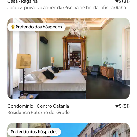
Casa ⋅ Ragalna
5 de uma a
5 (81)
Jacuzzi privativa aquecida•Piscina de borda infinita•Rahal
Luxury
Preferido dos hóspedes
Entre os melhores preferidos dos hóspedes
Condomínio ⋅ Centro Catania
5 de uma a
5 (51)
Residência Paternó del Grado
Preferido dos hóspedes
Preferido dos hóspedes