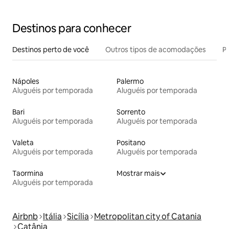
Destinos para conhecer
Destinos perto de você
Outros tipos de acomodações
Pr
Nápoles
Palermo
Aluguéis por temporada
Aluguéis por temporada
Bari
Sorrento
Aluguéis por temporada
Aluguéis por temporada
Valeta
Positano
Aluguéis por temporada
Aluguéis por temporada
Taormina
Mostrar mais
Aluguéis por temporada
Airbnb
Itália
Sicília
Metropolitan city of Catania
Catânia