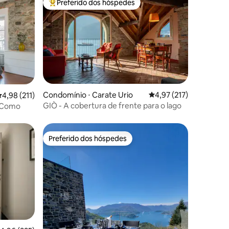
Preferido dos hóspedes
os hóspedes
Entre os melhores preferidos dos hóspedes
ções
Condomínio ⋅ Carate Urio
4,97 de uma avaliação 
4,97 (217)
,98 de uma avaliação média de 5, 211 avaliações
4,98 (211)
GIÒ - A cobertura de frente para o lago
e Como
Preferido dos hóspedes
Preferido dos hóspedes