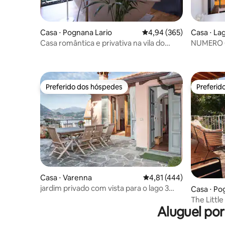
Casa ⋅ Pognana Lario
4,94 de uma avaliação m
4,94 (365)
Casa ⋅ Lag
Casa romântica e privativa na vila do
NUMERO 6
Lago Como
Lago Como
Preferido dos hóspedes
Preferid
Preferido dos hóspedes
Preferid
Casa ⋅ Varenna
4,81 de uma avaliação m
4,81 (444)
jardim privado com vista para o lago 3
Casa ⋅ Po
quartos duplos
The Littl
Aluguel po
privado e