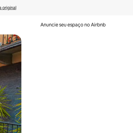
 original
Anuncie seu espaço no Airbnb
 deslizando o dedo na tela.