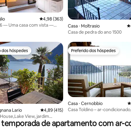
édia de 5, 365 avaliações
lio
4,98 de uma avaliação média de 5, 363 avalia
4,98 (363)
 — Uma casa com vista —
Casa ⋅ Moltrasio
4
, Itália.
Casa de pedra do ano 1500
o dos hóspedes
Preferido dos hóspedes
o dos hóspedes
Preferido dos hóspedes
édia de 5, 444 avaliações
Casa ⋅ Cernobbio
4
Casa Toldino – ar-condicionado,
gnana Lario
4,89 de uma avaliação média de 5, 415 avalia
4,89 (415)
para o lago, ecológica
e House,Lake View, jardim
r temporada de apartamento com ar-c
 estacionamento