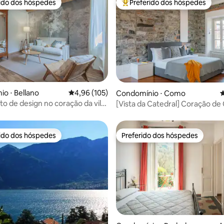
rido dos hóspedes
Preferido dos hóspedes
 melhores preferidos dos hóspedes
Entre os melhores preferidos d
édia de 5, 139 avaliações
o ⋅ Bellano
4,96 de uma avaliação média de 5, 105 avalia
4,96 (105)
Condomínio ⋅ Como
4
o de design no coração da vila
[Vista da Catedral] Coração d
e Como
rido dos hóspedes
Preferido dos hóspedes
 melhores preferidos dos hóspedes
Preferido dos hóspedes