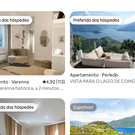
o dos hóspedes
Preferido dos hóspedes
o dos hóspedes
Preferido dos hóspedes
édia de 5, 403 avaliações
Apartamento ⋅ Perledo
VISTA PARA O LAGO DE COMO -
nto ⋅ Varenna
4,92 de uma avaliação média de 5, 113 avalia
4,92 (113)
deslumbrante e spa chique 
arenna histórica, a 2 minutos a
go de Como
rido dos hóspedes
Superhost
 melhores preferidos dos hóspedes
Superhost