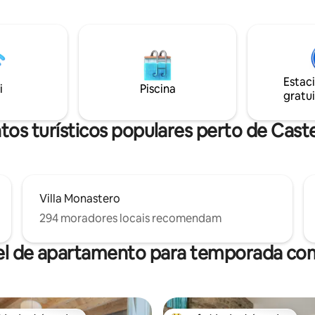
as espreguiçadeiras enquanto
generoso (de 1 de abril a 30 de
o lago e Pescallo, a antiga vila
A apenas 10 minutos de Varenna
ores. O apto está no primeiro
Lake Como. O uso do WI-FI é gr
onsiste em uma área de espaço
pode ser atualizado para um us
om uma cama de casal e um
profissional durante sua estadia
 de casal, uma cozinha
Estac
 e um banheiro acolhedor. É
i
Piscina
gratui
ão muito boa para explorar o
Como e seus marcos.
os turísticos populares perto de Cast
Villa Monastero
294 moradores locais recomendam
el de apartamento para temporada com