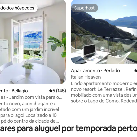
rido dos hóspedes
Superhost
 melhores preferidos dos hóspedes
Superhost
édia de 5, 214 avaliações
Apartamento ⋅ Perledo
4
Italian Heaven
Lindo apartamento moderno 
novo resort 'Le Terrazze'. Refi
to ⋅ Bellagio
5 de uma avaliação média de 5, 145 avalia
5 (145)
mobiliado com uma vista desl
 - Jardim com vista para o
sobre o Lago de Como. Rodead
nto novo, aconchegante e
vegetação mediterrânea tranqu
tado com um jardim incrível
exuberante, terraço privado e
para o lago! Localizado a 10
estacionamento. O apartamen
 pé do centro da cidade de
acesso ao spa compartilhado, 
res para aluguel por temporada perto 
 a pérola do Lago de Como.
piscina interior (30°), sauna, ba
saboreie uma taça de vinho
terraço com jacuzzi de tamanh