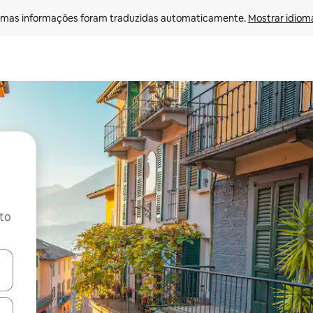
mas informações foram traduzidas automaticamente. 
Mostrar idioma
ito
ore-os usando as seta para cima e para baixo do teclado ou tocando e