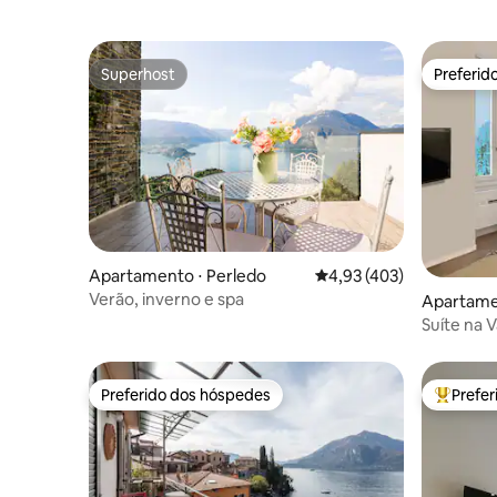
Superhost
Preferid
Superhost
Preferid
Apartamento ⋅ Perledo
4,93 de uma avaliação m
4,93 (403)
Verão, inverno e spa
Apartame
Suíte na V
pé do La
Preferido dos hóspedes
Prefe
Preferido dos hóspedes
Entre os