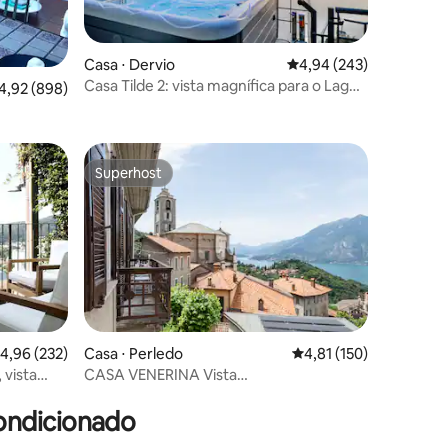
ções
Casa ⋅ Dervio
4,94 de uma avaliação m
4,94 (243)
Casa Tilde 2: vista magnífica para o Lago
,92 de uma avaliação média de 5, 898 avaliações
4,92 (898)
de Como – banheira de hidromassagem
Superhost
Superhost
,96 de uma avaliação média de 5, 232 avaliações
4,96 (232)
Casa ⋅ Perledo
4,81 de uma avaliação 
4,81 (150)
 vista
CASA VENERINA Vista
ções
Maravilhosa/Deslumbrante
ondicionado