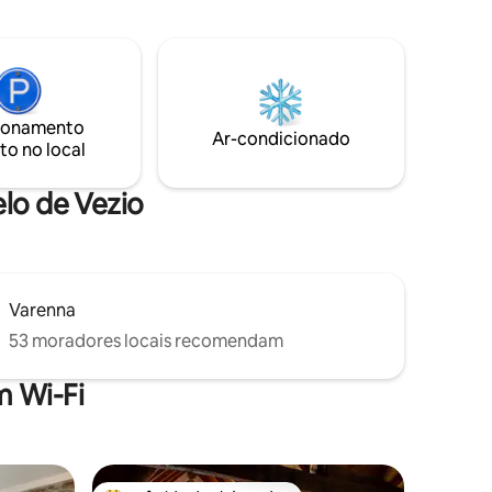
Mediante reserva, oferece serviço de
 outubro)
café da manhã, almoço e jantar, bem
, Pearl of
como aluguel de barcos e táxi boat
atuito e
limousine.
o
.
ionamento
Ar-condicionado
to no local
elo de Vezio
Varenna
53 moradores locais recomendam
 Wi-Fi