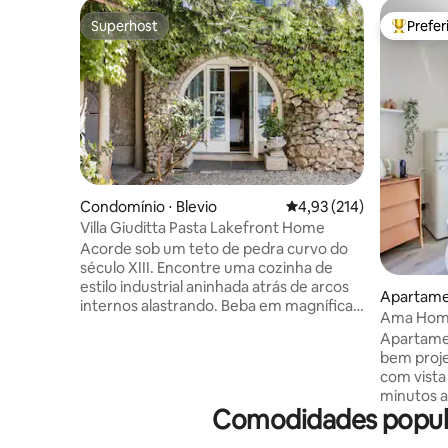
Superhost
Prefe
Superhost
Entre os
Condomínio ⋅ Blevio
4,93 de uma avaliação m
4,93 (214)
Villa Giuditta Pasta Lakefront Home
Acorde sob um teto de pedra curvo do
século XIII. Encontre uma cozinha de
estilo industrial aninhada atrás de arcos
Apartamen
internos alastrando. Beba em magníficas
Ama Homes
vistas do lago e da montanha a partir de
lago
Apartame
uma rede à sombra. Siga direto para o
bem proje
Lago Como a partir de terraços
com vista 
ensolarados no jardim. CIR: 013026-CNI–
minutos a
00010 A casa no térreo faz parte de uma
Comodidades popula
Bellagio,
vila do século XIII que foi comprada em
Relaxe e 
1830 pela célebre soprano Giuditta Pasta.