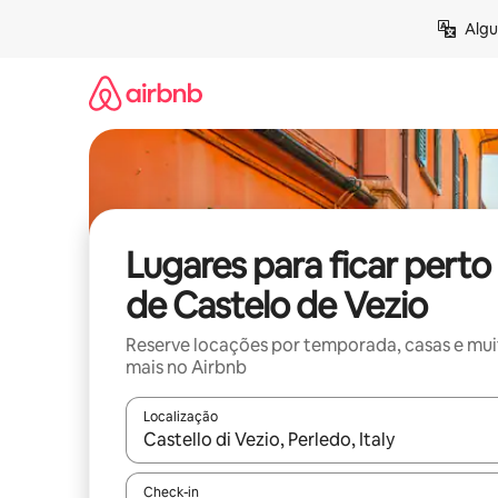
Pular
Algu
para
o
conteúdo
Lugares para ficar perto
de Castelo de Vezio
Reserve locações por temporada, casas e mu
mais no Airbnb
Localização
Quando os resultados estiverem disponíveis, expl
Check-in