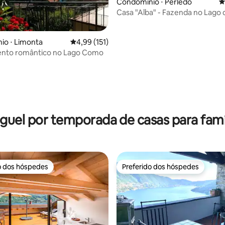
Condomínio ⋅ Perledo
4
Casa "Alba" - Fazenda no Lago
édia de 5, 108 avaliações
io ⋅ Limonta
4,99 de uma avaliação média de 5, 151 avalia
4,99 (151)
nto romântico no Lago Como
guel por temporada de casas para famí
o dos hóspedes
Preferido dos hóspedes
o dos hóspedes
Preferido dos hóspedes