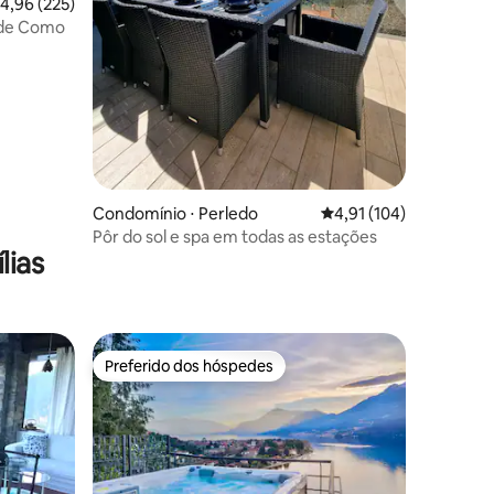
,96 de uma avaliação média de 5, 225 avaliações
4,96 (225)
 de Como
ções
Condomínio ⋅ Perledo
4,91 de uma avaliação 
4,91 (104)
Pôr do sol e spa em todas as estações
lias
Preferido dos hóspedes
Preferido dos hóspedes