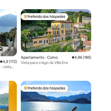
Preferido dos hóspedes
Entre os melhores preferidos dos hóspedes
Apartamento ⋅ Como
4,96 de uma avaliação 
4,96 (185)
4,9 de uma avaliação média de 5, 172 avaliações
4,9 (172)
Vista para o lago da Villa Ena
 vista
ções
★★★
Preferido dos hóspedes
Entre os melhores preferidos dos hóspedes