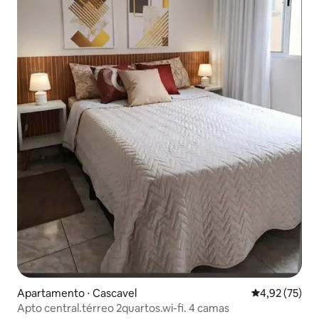
Apartamento ⋅ Cascavel
4,92 de uma a
4,92 (75)
Apto central.térreo 2quartos.wi-fi. 4 camas