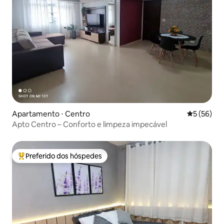
Apartamento ⋅ Centro
5 de uma a
5 (56)
Apto Centro – Conforto e limpeza impecável
Preferido dos hóspedes
Entre os melhores preferidos dos hóspedes