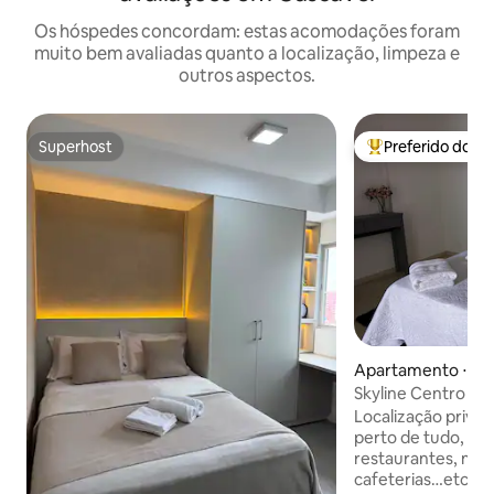
Os hóspedes concordam: estas acomodações foram
muito bem avaliadas quanto a localização, limpeza e
outros aspectos.
Superhost
Preferido dos 
Superhost
Entre os melhore
Apartamento ⋅ Ce
Skyline Centro • 
Coworking
Localização privil
perto de tudo, com
restaurantes, mer
cafeterias…etc. Seu pet é bem-vindo. 🐶