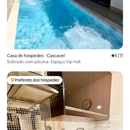
Casa de hóspedes ⋅ Cascavel
5 de uma 
5 (7)
Sobrado com piscina- Espaço Vip Hall
Preferido dos hóspedes
Entre os melhores preferidos dos hóspedes