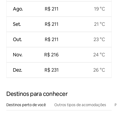
Ago.
R$ 211
19 °C
Set.
R$ 211
21 °C
Out.
R$ 211
23 °C
Nov.
R$ 216
24 °C
Dez.
R$ 231
26 °C
Destinos para conhecer
Destinos perto de você
Outros tipos de acomodações
Pr