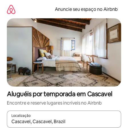
Pular
para
Anuncie seu espaço no Airbnb
o
conteúdo
Aluguéis por temporada em Cascavel
Encontre e reserve lugares incríveis no Airbnb
Localização
Quando os resultados estiverem disponíveis, explore-os usando