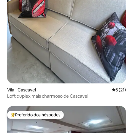
Vila ⋅ Cascavel
5 de uma a
5 (21)
Loft duplex mais charmoso de Cascavel
Preferido dos hóspedes
Entre os melhores preferidos dos hóspedes