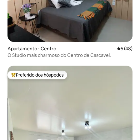
Apartamento ⋅ Centro
5 de uma a
5 (48)
O Studio mais charmoso do Centro de Cascavel.
Preferido dos hóspedes
Entre os melhores preferidos dos hóspedes