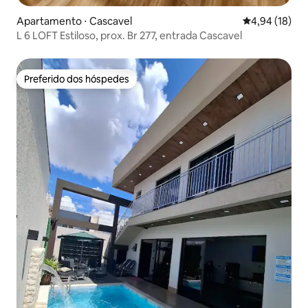
Apartamento ⋅ Cascavel
4,94 de uma a
4,94 (18)
L 6 LOFT Estiloso, prox. Br 277, entrada Cascavel
Preferido dos hóspedes
Preferido dos hóspedes