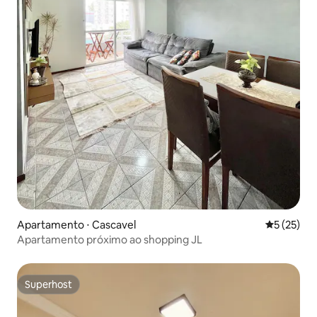
Apartamento ⋅ Cascavel
5 de uma a
5 (25)
Apartamento próximo ao shopping JL
Superhost
Superhost