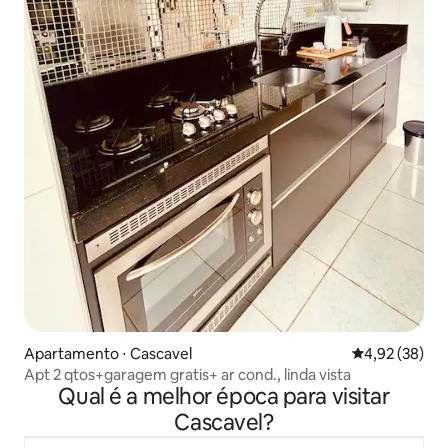
Apartamento ⋅ Cascavel
4,92 de uma a
4,92 (38)
Apt 2 qtos+garagem gratis+ ar cond., linda vista
Qual é a melhor época para visitar
Cascavel?