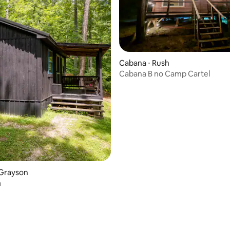
 média de 5, 4 avaliações
Cabana ⋅ Rush
Cabana B no Camp Cartel
 Grayson
a