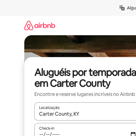
Pular
Algu
para
o
conteúdo
Aluguéis por temporada
em Carter County
Encontre e reserve lugares incríveis no Airbnb
Localização
Quando os resultados estiverem disponíveis, expl
Check-in