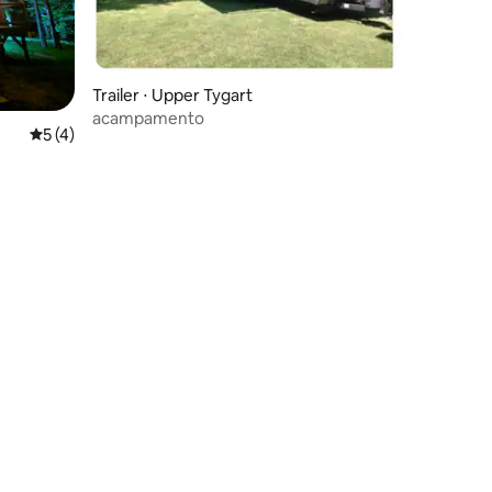
Trailer ⋅ Upper Tygart
acampamento
5 de uma avaliação média de 5, 4 avaliações
5 (4)