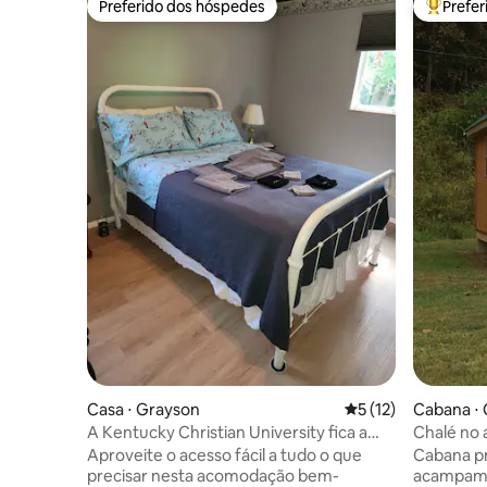
Preferido dos hóspedes
Prefe
Preferido dos hóspedes
Entre os
Casa ⋅ Grayson
5 de uma avaliação 
5 (12)
Cabana ⋅ 
A Kentucky Christian University fica a
Chalé no
poucos minutos de distância!
Aproveite o acesso fácil a tudo o que
Cabana pr
precisar nesta acomodação bem-
acampame