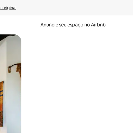
 original
Anuncie seu espaço no Airbnb
 deslizando o dedo na tela.