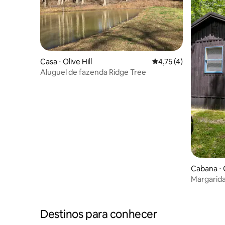
Casa ⋅ Olive Hill
4,75 de uma avaliação
4,75 (4)
Aluguel de fazenda Ridge Tree
Cabana ⋅
Margarid
Destinos para conhecer