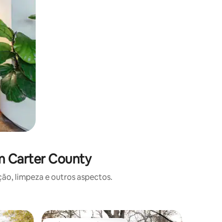
m Carter County
o, limpeza e outros aspectos.
Casa ⋅ G