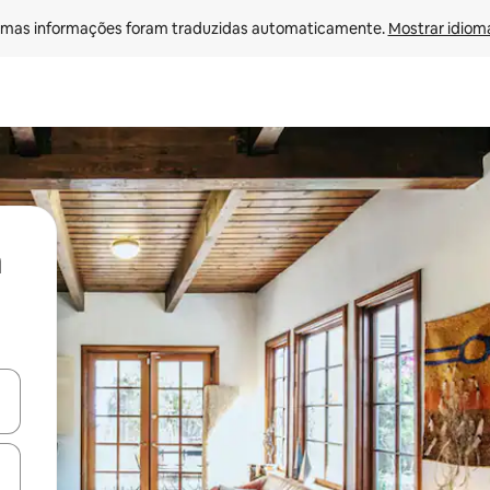
mas informações foram traduzidas automaticamente. 
Mostrar idioma
ore-os usando as seta para cima e para baixo do teclado ou tocando e