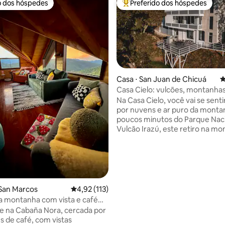
o dos hóspedes
Preferido dos hóspedes
o dos hóspedes
Entre os melhores preferidos d
Casa ⋅ San Juan de Chicuá
4
Casa Cielo: vulcões, montanhas
édia de 5, 201 avaliações
fazenda, café, vistas
Na Casa Cielo, você vai se sent
por nuvens e ar puro da monta
poucos minutos do Parque Naci
Vulcão Irazú, este retiro na m
combina relaxamento com uma 
natureza para se conectar e vis
espetaculares. Desfrute de um terraço
com vistas infinitas nos melhore
uma lareira para noites aconch
Oferecemos café de qualidade
San Marcos
4,92 de uma avaliação média de 5, 113 avalia
4,92 (113)
estadia e café da manhã media
 montanha com vista e café
solicitação. Nossa vista é uma d
zú
e na Cabaña Nora, cercada por
melhores para apreciar a pais
s de café, com vistas
explorar a propriedade e visitar