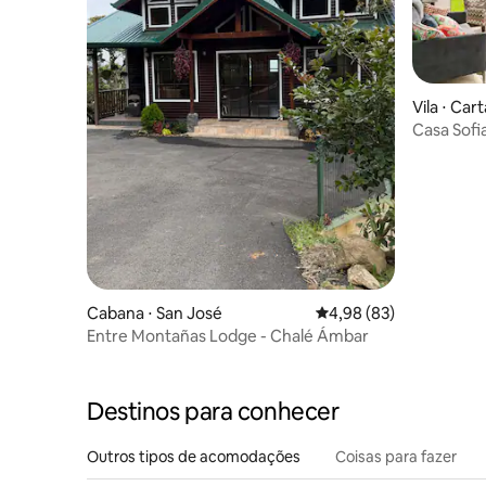
Vila ⋅ Car
Casa Sofi
gratuita
Cabana ⋅ San José
4,98 de uma avaliação 
4,98 (83)
Entre Montañas Lodge - Chalé Ámbar
Destinos para conhecer
Outros tipos de acomodações
Coisas para fazer