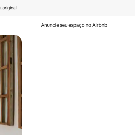
 original
Anuncie seu espaço no Airbnb
 deslizando o dedo na tela.