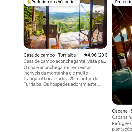
Preferido dos hóspedes
Preferid
Entre os melhores preferidos dos hóspedes
Preferid
Casa de campo ⋅ Turrialba
4,96 de uma avaliação m
4,96 (201)
Casa de campo aconchegante, vista para
a montanha, Turrialba
O chalé aconchegante tem vistas
incríveis da montanha e é muito
tranquilo! Localizado a 20 minutos de
Turrialba. Os hóspedes adoram este
lugar aconchegante com suas camas
confortáveis, janelas com tela, tetos
altos, chuveiro quente e vista para a
montanha. Os hóspedes têm acesso ao
Cabana ⋅ 
campo de futebol, à quadra de basquete
Cabana na
e à área de "Rustic Fitness" sem custo
em Tarra
Refugie-s
adicional. Mediante agendamento. O
plantaçõe
Pavilhão de Fitness - Academia 'Calacos'