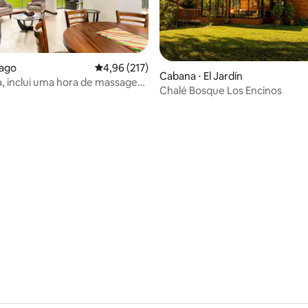
tago
4,96 de uma avaliação média de 5, 217 avalia
4,96 (217)
Cabana ⋅ El Jardín
a, inclui uma hora de massagem
Chalé Bosque Los Encinos
média de 5, 83 avaliações