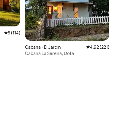
ções
5 de uma avaliação média de 5, 114 avaliações
5 (114)
Cabana ⋅ El Jardín
4,92 de uma avaliação 
4,92 (221)
Cabana La Serena, Dota