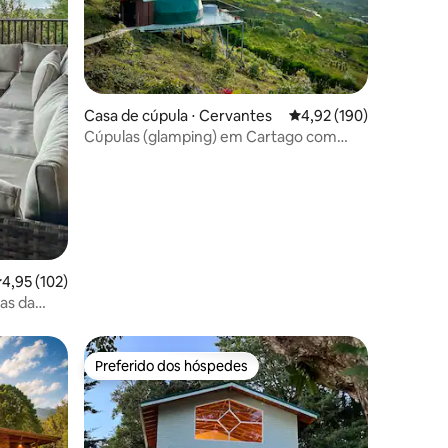
ções
Casa de cúpula ⋅ Cervantes
4,92 de uma avaliação 
4,92 (190)
Cúpulas (glamping) em Cartago com
vista para a montanha
,95 de uma avaliação média de 5, 102 avaliações
4,95 (102)
cas da
Preferido dos hóspedes
os hóspedes
Preferido dos hóspedes