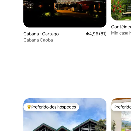
Contêiner
aiso
Minicasa 
Cabana ⋅ Cartago
4,96 de uma avaliação 
4,96 (81)
Cabana Caoba
Preferido dos hóspedes
Preferid
Entre os melhores preferidos dos hóspedes
Preferid