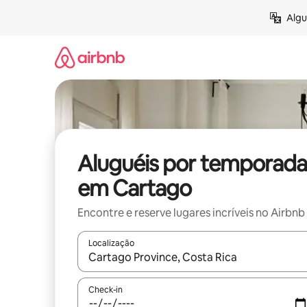
Pular
Algu
para
o
conteúdo
Aluguéis por temporada
em Cartago
Encontre e reserve lugares incríveis no Airbnb
Localização
Quando os resultados estiverem disponíveis, expl
Check-in