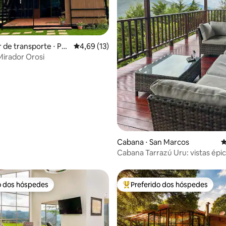
 de transporte ⋅ Par
4,69 de uma avaliação média de 5, 13 avalia
4,69 (13)
Mirador Orosi
média de 5, 81 avaliações
Cabana ⋅ San Marcos
4
Cabana Tarrazú Uru: vistas épi
montanha
o dos hóspedes
Preferido dos hóspedes
o dos hóspedes
Entre os melhores preferidos d