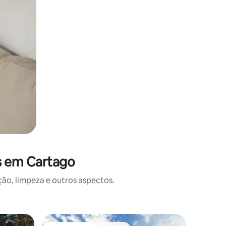
s em Cartago
o, limpeza e outros aspectos.
Cabana ⋅ 