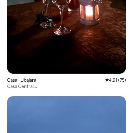
Casa ⋅ Ubajara
4,91 de uma a
4,91 (75)
Casa Central...