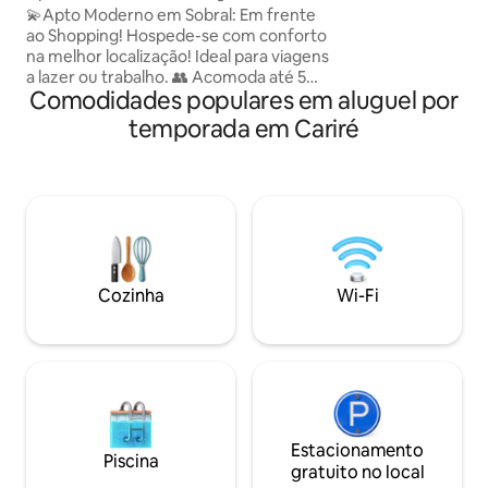
c/ água mineral p/
garagem p carro
💫Apto Moderno em Sobral: Em frente
4 ventiladores. A
ao Shopping! ​Hospede-se com conforto
Garagem p/ 4 carr
na melhor localização! Ideal para viagens
Material básico de
a lazer ou trabalho. ​👥 Acomoda até 5
bem-vindos. Só n 
Comodidades populares em aluguel por
pessoas 🛍️ Frente ao Shopping Sobral 🔑
meias...
Check-in por Fechadura Eletrônica 🚗
temporada em Cariré
Estacionamento Privado e Seguro 🏊‍♂️
Academia e Piscina com Vista
Panorâmica 🛋️ Ar-
condicionado,chuveiro elétrico,Wi-Fi,
SmartTV e Cozinha Equipada ​Sinta-se
em casa com toda a praticidade e
sofisticação que você merece. Garantia
de uma ótima estada! Reserve já! 🚀
Cozinha
Wi-Fi
Estacionamento
Piscina
gratuito no local