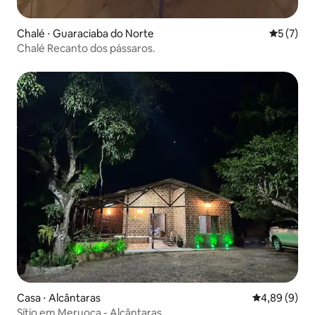
Chalé ⋅ Guaraciaba do Norte
5 de uma 
5 (7)
Chalé Recanto dos pássaros.
Casa ⋅ Alcântaras
4,89 de uma 
4,89 (9)
Sítio em Meruoca - Alcântaras