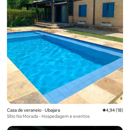
Casa de veraneio ⋅ Ubajara
4,94 de uma a
4,94 (18)
Sítio Na Morada - Hospedagem e eventos