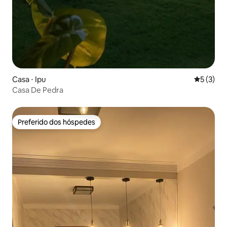
Casa ⋅ Ipu
5 de uma 
5 (3)
Casa De Pedra
Preferido dos hóspedes
Preferido dos hóspedes