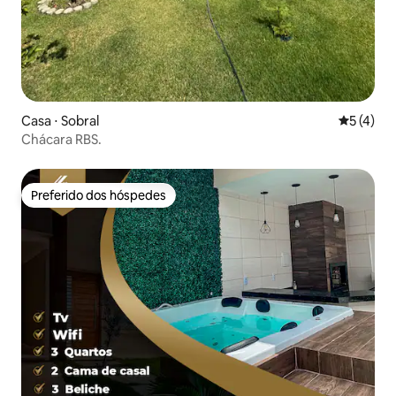
Casa ⋅ Sobral
5 de uma 
5 (4)
Chácara RBS.
Preferido dos hóspedes
Preferido dos hóspedes