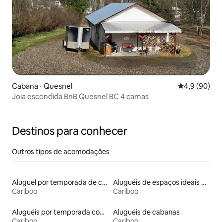
Cabana ⋅ Quesnel
4,9 de uma a
4,9 (90)
Joia escondida BnB Quesnel BC 4 camas
Destinos para conhecer
Outros tipos de acomodações
Aluguel por temporada de casas de hóspedes
Aluguéis de espaços ideais para famílias
Cariboo
Cariboo
Aluguéis por temporada com banheira de hidromassagem
Aluguéis de cabanas
Cariboo
Cariboo