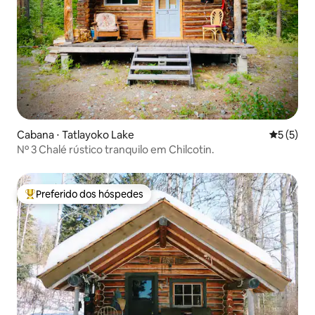
Cabana ⋅ Tatlayoko Lake
5 de uma 
5 (5)
Nº 3 Chalé rústico tranquilo em Chilcotin.
Preferido dos hóspedes
Entre os melhores preferidos dos hóspedes