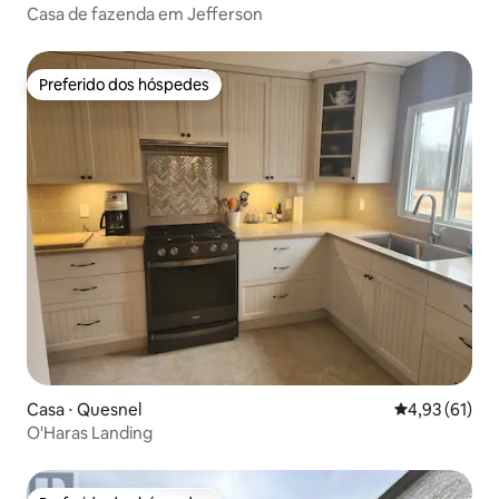
Casa de fazenda em Jefferson
Preferido dos hóspedes
Preferido dos hóspedes
Casa ⋅ Quesnel
4,93 de uma a
4,93 (61)
O'Haras Landing