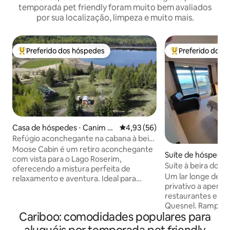
temporada pet friendly foram muito bem avaliados
por sua localização, limpeza e muito mais.
Preferido dos hóspedes
Preferido dos 
Entre os melhores preferidos dos hóspedes
Entre os melhore
Casa de hóspedes ⋅ Canim La
4,93 de uma avaliação média de
4,93 (56)
ke
Refúgio aconchegante na cabana à beira
do lago com WHOKA
Moose Cabin é um retiro aconchegante
Suíte de hóspedes
com vista para o Lago Roserim,
l
Suíte à beira do l
oferecendo a mistura perfeita de
Um lar longe de ca
relaxamento e aventura. Ideal para
privativo a apenas
nadar, andar de caiaque, pescar e
restaurantes e a 
observar pássaros, também oferece
Quesnel. Rampa d
acesso a destinos de pesca no gelo e
Cariboo: comodidades populares para
barcos nas proxim
muitas trilhas de snowmobile. Situados
doca disponível d
numa fazenda em funcionamento com