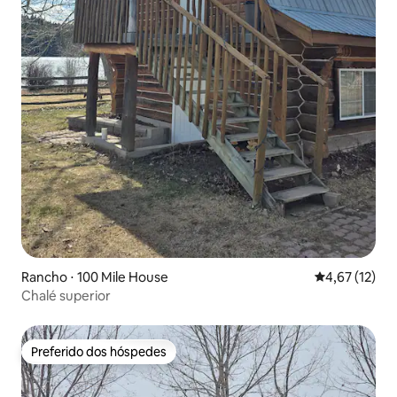
Rancho ⋅ 100 Mile House
4,67 de uma a
4,67 (12)
Chalé superior
Preferido dos hóspedes
Preferido dos hóspedes