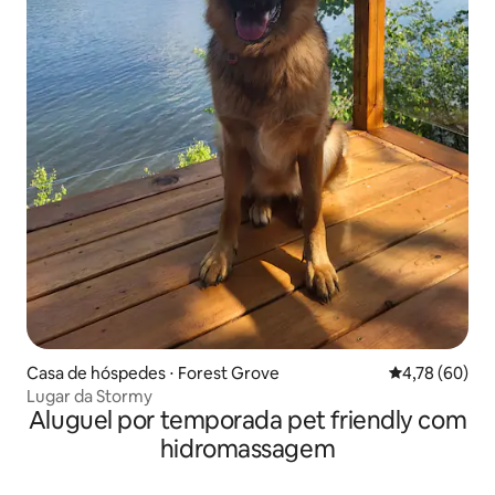
Casa de hóspedes ⋅ Forest Grove
4,78 de uma a
4,78 (60)
Lugar da Stormy
Aluguel por temporada pet friendly com
hidromassagem