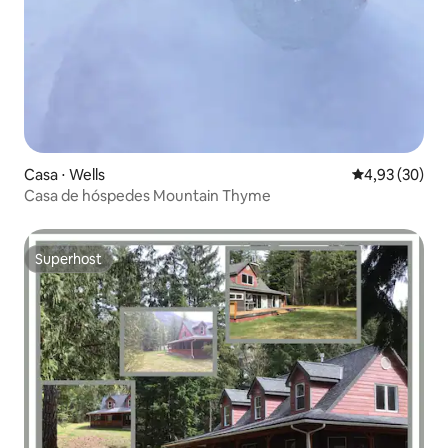
Casa ⋅ Wells
4,93 de uma a
4,93 (30)
Casa de hóspedes Mountain Thyme
Superhost
Superhost