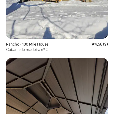
Rancho ⋅ 100 MIle House
4,56 de uma 
4,56 (9)
Cabana de madeira nº 2