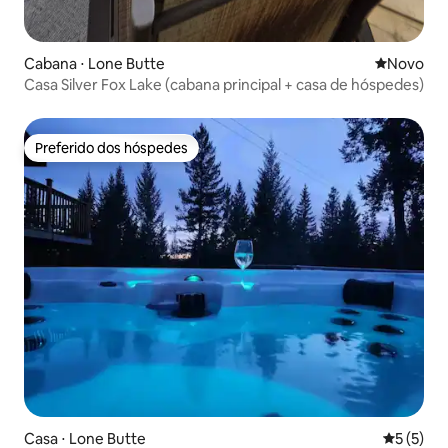
Cabana ⋅ Lone Butte
Novo lugar
Novo
Casa Silver Fox Lake (cabana principal + casa de hóspedes)
Preferido dos hóspedes
Preferido dos hóspedes
Casa ⋅ Lone Butte
5 de uma 
5 (5)