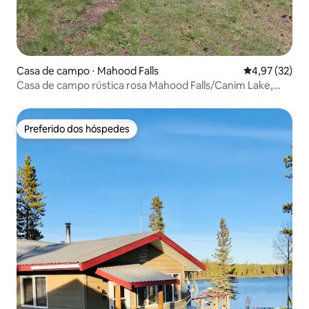
Casa de campo ⋅ Mahood Falls
4,97 de uma a
4,97 (32)
Casa de campo rústica rosa Mahood Falls/Canim Lake,
Colúmbia Britânica
Preferido dos hóspedes
Preferido dos hóspedes