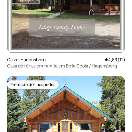
Casa ⋅ Hagensborg
4,83 de uma a
4,83 (12)
Casa de férias em família em Bella Coola / Hagensborg
Preferido dos hóspedes
Preferido dos hóspedes