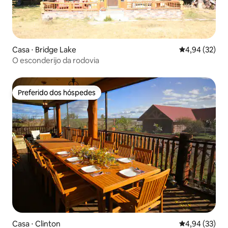
Casa ⋅ Bridge Lake
4,94 de uma a
4,94 (32)
O esconderijo da rodovia
Preferido dos hóspedes
Preferido dos hóspedes
Casa ⋅ Clinton
4,94 de uma a
4,94 (33)