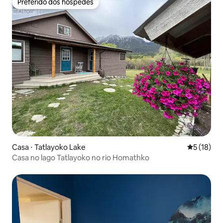
Preferido dos hóspedes
Preferido dos hóspedes
Casa ⋅ Tatlayoko Lake
5 de uma a
5 (18)
Casa no lago Tatlayoko no rio Homathko