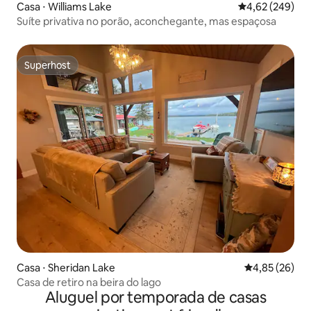
Casa ⋅ Williams Lake
4,62 de uma ava
4,62 (249)
Suíte privativa no porão, aconchegante, mas espaçosa
Superhost
Superhost
Casa ⋅ Sheridan Lake
4,85 de uma a
4,85 (26)
Casa de retiro na beira do lago
Aluguel por temporada de casas