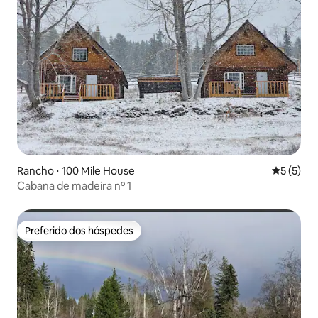
Rancho ⋅ 100 Mile House
5 de uma 
5 (5)
Cabana de madeira nº 1
Preferido dos hóspedes
Preferido dos hóspedes