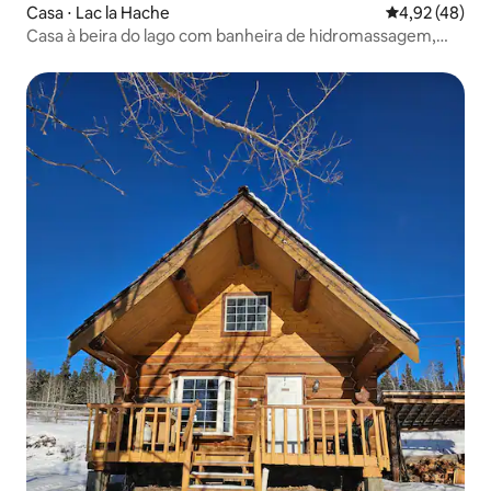
Casa ⋅ Lac la Hache
4,92 de uma a
4,92 (48)
Casa à beira do lago com banheira de hidromassagem,
lareira e garagem aquecida