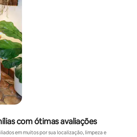
 deslizando o dedo na tela.
lias com ótimas avaliações
ados em muitos por sua localização, limpeza e