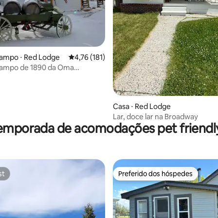
média de 5, 51 avaliações
campo ⋅ Red Lodge
4,76 de uma avaliação média de 5, 181 avalia
4,76 (181)
campo de 1890 da Oma
 de hidromassagem e sauna!)
odge
Casa ⋅ Red Lodge
Lar, doce lar na Broadway
emporada de acomodações pet friendly
st
Preferido dos hóspedes
st
Preferido dos hóspedes