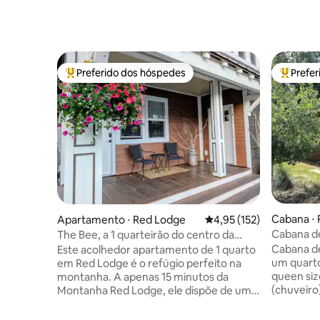
Preferido dos hóspedes
Prefe
Entre os melhores preferidos dos hóspedes
Entre os
Cabana ⋅ 
Apartamento ⋅ Red Lodge
4,95 de uma avaliação m
4,95 (152)
Cabana de
The Bee, a 1 quarteirão do centro da
perto de 
cidade
Cabana de
Este acolhedor apartamento de 1 quarto
um quart
em Red Lodge é o refúgio perfeito na
queen siz
montanha. A apenas 15 minutos da
(chuveiro
Montanha Red Lodge, ele dispõe de uma
chão, ven
cozinha totalmente abastecida, TV
rústicos 
inteligente, Wi-Fi gratuito e máquina de