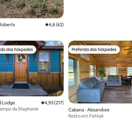
Roberts
4,6 de uma avaliação média de 5, 42 avalia
4,6 (42)
rido dos hóspedes
Preferido dos hóspedes
 melhores preferidos dos hóspedes
Preferido dos hóspedes
d Lodge
4,93 de uma avaliação média de 5, 217 avalia
4,93 (217)
campo da Stephanie
Cabana ⋅ Absarokee
Retiro em Fishtail
édia de 5, 815 avaliações