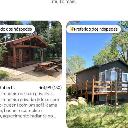
muito mais.
rido dos hóspedes
Preferido dos hóspedes
 melhores preferidos dos hóspedes
Entre os melhores preferidos d
Roberts
4,99 de uma avaliação média de 5, 150 avalia
4,99 (150)
édia de 5, 152 avaliações
 madeira de luxo privativa
Red Lodge, MT
 madeira privada de luxo com
o (queen) com um sofá-cama
e, banheiro completo
), aquecimento radiante no
tiladores de teto, belos móveis
e uma cozinha pequena. Esta