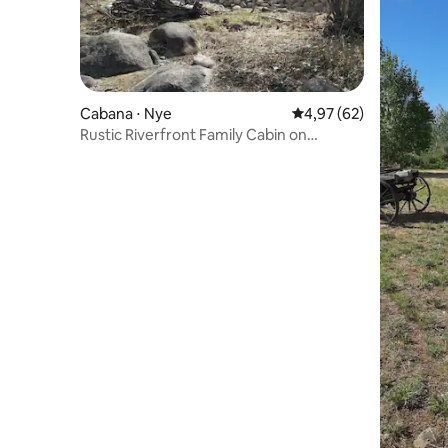
Cabana ⋅ Nye
4,97 de uma avaliação 
4,97 (62)
Rustic Riverfront Family Cabin on
Stillwater River