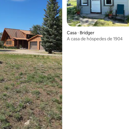
média de 5, 62 avaliações
Casa ⋅ Bridger
A casa de hóspedes de 1904