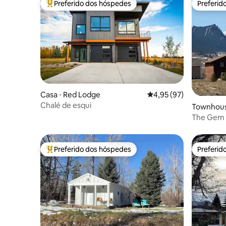
Preferido dos hóspedes
Preferid
Entre os melhores preferidos dos hóspedes
Preferid
Casa ⋅ Red Lodge
4,95 de uma avaliação 
4,95 (97)
Chalé de esqui
Townhous
The Gem o
montanha
e ar-cond
Preferido dos hóspedes
Preferid
Entre os melhores preferidos dos hóspedes
Preferid