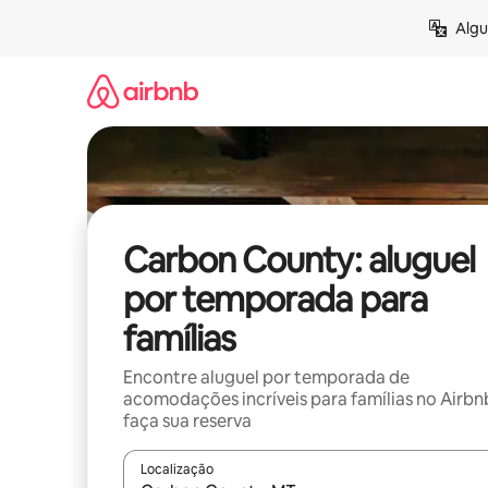
Pular
Algu
para
o
conteúdo
Carbon County: aluguel
por temporada para
famílias
Encontre aluguel por temporada de
acomodações incríveis para famílias no Airbn
faça sua reserva
Localização