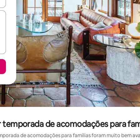
ore-os usando as seta para cima e para baixo do teclado ou tocando e
r temporada de acomodações para famí
mporada de acomodações para famílias foram muito bem avali