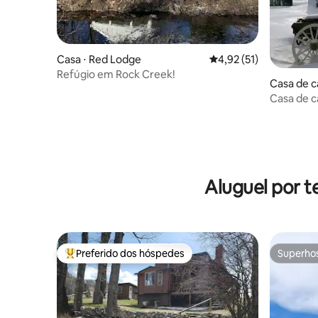
Casa ⋅ Red Lodge
4,92 de uma avaliação 
4,92 (51)
Refúgio em Rock Creek!
Casa de 
Casa de 
(banheira
em Red L
Aluguel por t
Preferido dos hóspedes
Superho
Entre os melhores preferidos dos hóspedes
Superho