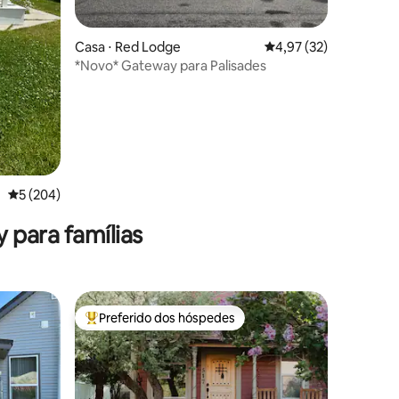
Casa ⋅ Red Lodge
4,97 de uma avaliação
4,97 (32)
*Novo* Gateway para Palisades
ções
5 de uma avaliação média de 5, 204 avaliações
5 (204)
 para famílias
Preferido dos hóspedes
Entre os melhores preferidos dos hóspedes