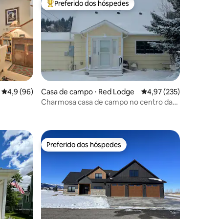
Preferido dos hóspedes
Entre os melhores preferidos dos hóspedes
4,9 de uma avaliação média de 5, 96 avaliações
4,9 (96)
Casa de campo ⋅ Red Lodge
4,97 de uma avaliação 
4,97 (235)
Charmosa casa de campo no centro da
ções
cidade em Rock Creek
Preferido dos hóspedes
os hóspedes
Preferido dos hóspedes