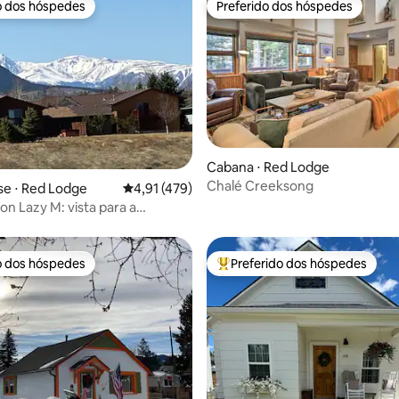
o dos hóspedes
Preferido dos hóspedes
o dos hóspedes
Preferido dos hóspedes
média de 5, 97 avaliações
Cabana ⋅ Red Lodge
Chalé Creeksong
e ⋅ Red Lodge
4,91 de uma avaliação média de 5, 479 avalia
4,91 (479)
n Lazy M: vista para a
, banheira de hidromassagem
icionado
o dos hóspedes
Preferido dos hóspedes
o dos hóspedes
Entre os melhores preferidos d