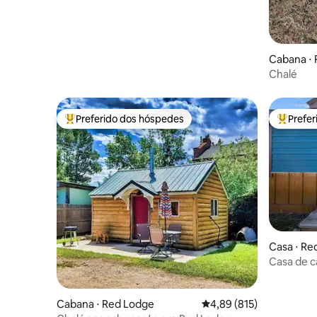
Cabana ⋅ 
Chalé
Preferido dos hóspedes
Prefe
Entre os melhores preferidos dos hóspedes
Entre os
Casa ⋅ Re
Casa de 
Cabana ⋅ Red Lodge
4,89 de uma avaliação m
4,89 (815)