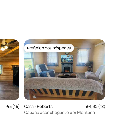
ções
Preferido dos hóspedes
Preferido dos hóspedes
ções
5 de uma avaliação média de 5, 15 avaliações
5 (15)
Casa ⋅ Roberts
4,92 de uma avaliação
4,92 (13)
Cabana aconchegante em Montana