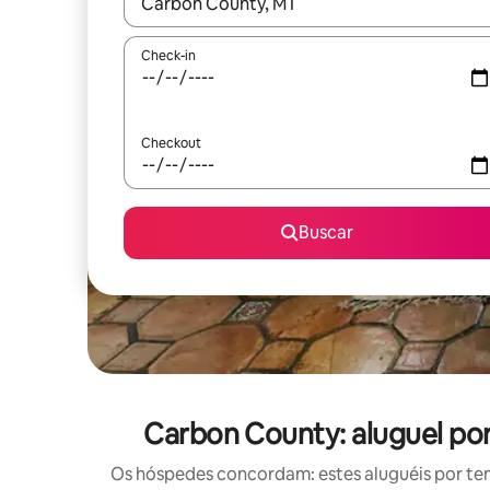
Quando os resultados estiverem disponíveis, expl
Check-in
Checkout
Buscar
Carbon County: aluguel po
Os hóspedes concordam: estes aluguéis por te