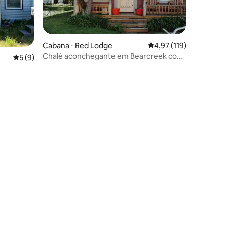
Cabana ⋅ Red Lodge
4,97 de uma avaliação 
4,97 (119)
Chalé aconchegante em Bearcreek com
5 de uma avaliação média de 5, 9 avaliações
5 (9)
sauna