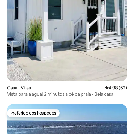
Casa ⋅ Villas
4,98 de uma a
4,98 (62)
Vista para a água! 2 minutos a pé da praia - Bela casa
Preferido dos hóspedes
Preferido dos hóspedes