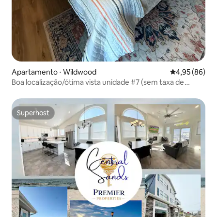
Apartamento ⋅ Wildwood
4,95 de uma a
4,95 (86)
Boa localização/ótima vista unidade #7 (sem taxa de
limpeza)
Superhost
Superhost