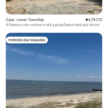
Casa ⋅ Lower Township
4,79 de uma a
4,79 (72)
9 Passeio com cachorro até a praia/baía e belo pôr do sol
Preferido dos hóspedes
Preferido dos hóspedes