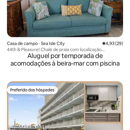
Casa de campo ⋅ Sea Isle City
4,93 de uma a
4,93 (29)
44th & Pleasure! Chalé de praia com localização
Aluguel por temporada de
privilegiada!
acomodações à beira-mar com piscina
Preferido dos hóspedes
Preferido dos hóspedes