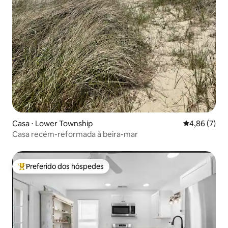
Casa ⋅ Lower Township
4,86 de uma 
4,86 (7)
Casa recém-reformada à beira-mar
Preferido dos hóspedes
Entre os melhores preferidos dos hóspedes