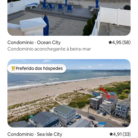
Condomínio ⋅ Ocean City
4,95 de uma a
4,95 (58)
Condomínio aconchegante à beira-mar
Preferido dos hóspedes
Entre os melhores preferidos dos hóspedes
Condomínio ⋅ Sea Isle City
4,91 de uma a
4,91 (33)