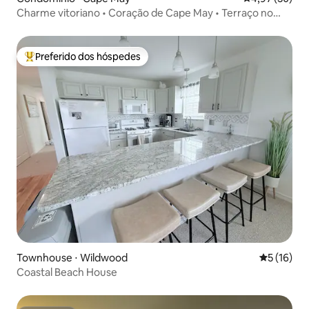
Charme vitoriano • Coração de Cape May • Terraço no
telhado
Preferido dos hóspedes
Entre os melhores preferidos dos hóspedes
Townhouse ⋅ Wildwood
5 de uma a
5 (16)
Coastal Beach House