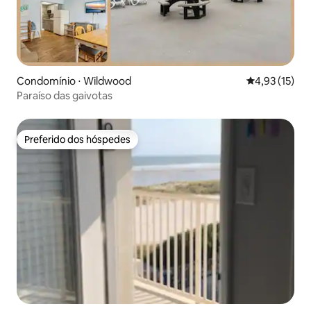
Condomínio ⋅ Wildwood
4,93 de uma a
4,93 (15)
Paraíso das gaivotas
Preferido dos hóspedes
Preferido dos hóspedes