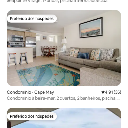
Seapointe Village: 1º andar, piscina interna aquecida
Preferido dos hóspedes
Preferido dos hóspedes
Condomínio ⋅ Cape May
4,91 de uma a
4,91 (35)
Condomínio à beira-mar, 2 quartos, 2 banheiros, piscina,
sem degraus
Preferido dos hóspedes
Preferido dos hóspedes