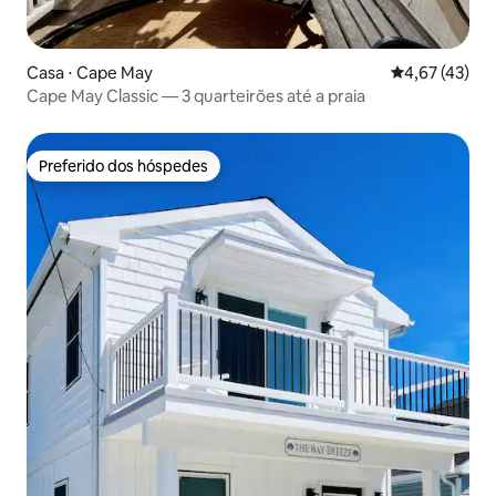
Casa ⋅ Cape May
4,67 de uma a
4,67 (43)
Cape May Classic — 3 quarteirões até a praia
Preferido dos hóspedes
Preferido dos hóspedes