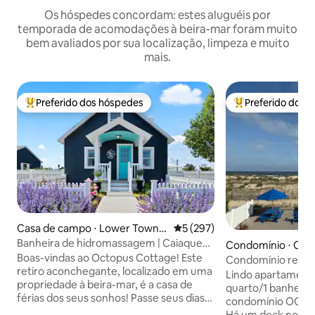
Os hóspedes concordam: estes aluguéis por
temporada de acomodações à beira-mar foram muito
bem avaliados por sua localização, limpeza e muito
mais.
Preferido dos hóspedes
Preferido dos 
Entre os melhores preferidos dos hóspedes
Entre os melhore
Casa de campo ⋅ Lower Towns
5 de uma avaliação média de 
5 (297)
hip
Banheira de hidromassagem | Caiaques |
Condomínio ⋅ Oce
Lareira — Octopus Cottage
Boas-vindas ao Octopus Cottage! Este
Condomínio recé
retiro aconchegante, localizado em uma
frente à praia
Lindo apartamento
propriedade à beira-mar, é a casa de
quarto/1 banheiro 
férias dos seus sonhos! Passe seus dias
condomínio OCNJ, 
em uma aventura de caiaque ou
Há um deck no se