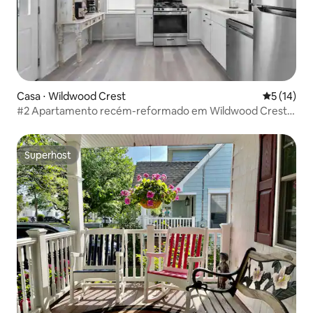
Casa ⋅ Wildwood Crest
5 de uma a
5 (14)
#2 Apartamento recém-reformado em Wildwood Crest,
NJ
Superhost
Superhost