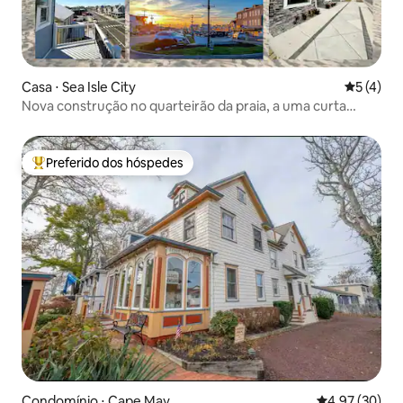
Casa ⋅ Sea Isle City
5 de uma 
5 (4)
Nova construção no quarteirão da praia, a uma curta
distância de tudo
Preferido dos hóspedes
Entre os melhores preferidos dos hóspedes
Condomínio ⋅ Cape May
4,97 de uma a
4,97 (30)