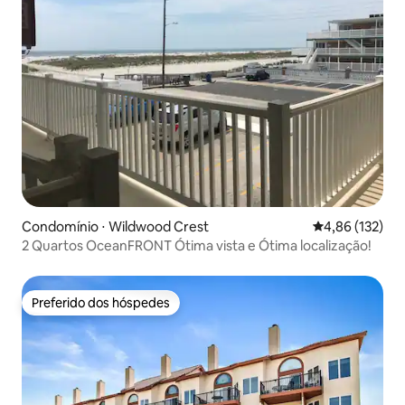
Condomínio ⋅ Wildwood Crest
4,86 de uma av
4,86 (132)
2 Quartos OceanFRONT Ótima vista e Ótima localização!
Preferido dos hóspedes
Preferido dos hóspedes