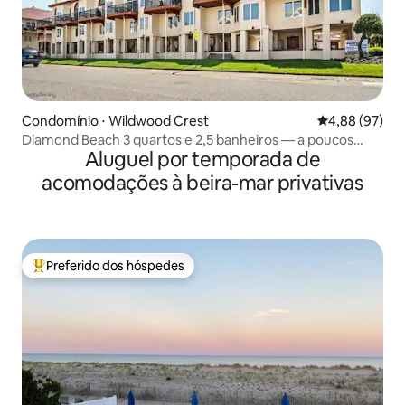
Condomínio ⋅ Wildwood Crest
4,88 de uma a
4,88 (97)
Diamond Beach 3 quartos e 2,5 banheiros — a poucos
Aluguel por temporada de
passos da praia
acomodações à beira-mar privativas
Preferido dos hóspedes
Entre os melhores preferidos dos hóspedes