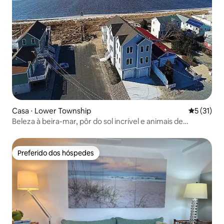
Casa ⋅ Lower Township
5 de uma a
5 (31)
Beleza à beira-mar, pôr do sol incrível e animais de
estimação
Preferido dos hóspedes
Preferido dos hóspedes