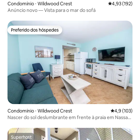
Condomínio ⋅ Wildwood Crest
4,93 de uma av
4,93 (192)
Anúncio novo — Vista para o mar do sofá
Preferido dos hóspedes
Preferido dos hóspedes
Condomínio ⋅ Wildwood Crest
4,9 de uma av
4,9 (103)
Nascer do sol deslumbrante em frente à praia em Nassau
Inn Wildwood
Superhost
Superhost