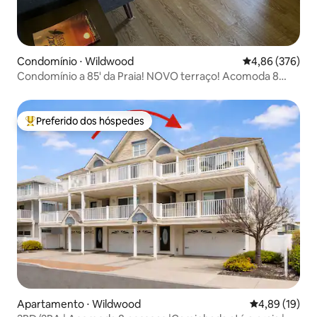
Condomínio ⋅ Wildwood
4,86 de uma ava
4,86 (376)
Condomínio a 85' da Praia! NOVO terraço! Acomoda 8
pessoas!
Preferido dos hóspedes
Entre os melhores preferidos dos hóspedes
Apartamento ⋅ Wildwood
4,89 de uma a
4,89 (19)