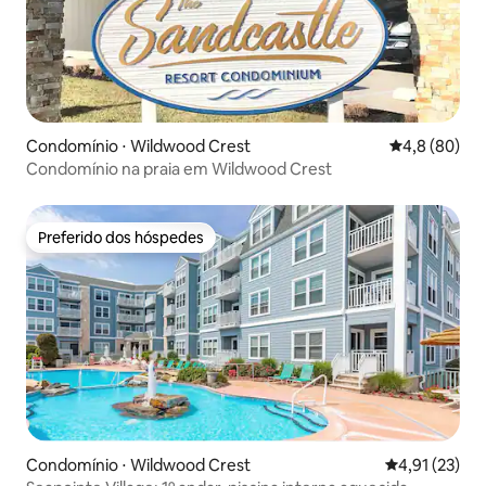
Condomínio ⋅ Wildwood Crest
4,8 de uma a
4,8 (80)
Condomínio na praia em Wildwood Crest
Preferido dos hóspedes
Preferido dos hóspedes
Condomínio ⋅ Wildwood Crest
4,91 de uma a
4,91 (23)