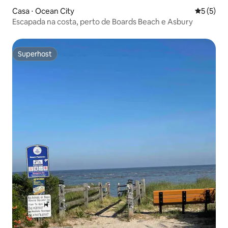
Casa ⋅ Ocean City
5 de uma 
5 (5)
Escapada na costa, perto de Boards Beach e Asbury
Superhost
Superhost