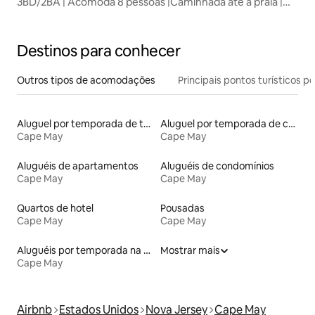
3BD/2BA | Acomoda 8 pessoas |Caminhada até a praia |
Vista para o mar
Destinos para conhecer
Outros tipos de acomodações
Principais pontos turísticos po
Aluguel por temporada de townhouses
Aluguel por temporada de casas de hóspedes
Cape May
Cape May
Aluguéis de apartamentos
Aluguéis de condomínios
Cape May
Cape May
Quartos de hotel
Pousadas
Cape May
Cape May
Aluguéis por temporada na orla
Mostrar mais
Cape May
Airbnb
Estados Unidos
Nova Jersey
Cape May