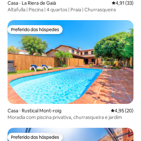
Casa ⋅ La Riera de Gaià
4,91 de uma a
4,91 (33)
Altafulla | Piscina | 4 quartos | Praia | Churrasqueira
Preferido dos hóspedes
Preferido dos hóspedes
Casa ⋅ Rustical Mont-roig
4,95 de uma a
4,95 (20)
Moradia com piscina privativa, churrasqueira e jardim
Preferido dos hóspedes
Preferido dos hóspedes