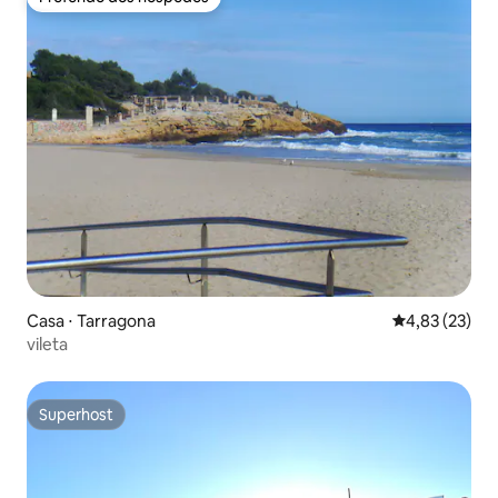
Preferido dos hóspedes
Casa ⋅ Tarragona
4,83 de uma a
4,83 (23)
vileta
Superhost
Superhost