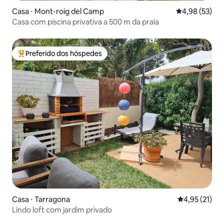
Casa ⋅ Mont-roig del Camp
4,98 de uma a
4,98 (53)
Casa com piscina privativa a 500 m da praia
Preferido dos hóspedes
Entre os melhores preferidos dos hóspedes
Casa ⋅ Tarragona
4,95 de uma a
4,95 (21)
Lindo loft com jardim privado