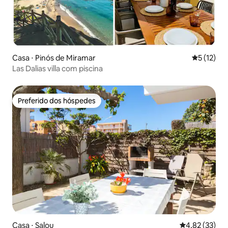
Casa ⋅ Pinós de Miramar
5 de uma a
5 (12)
Las Dalias villa com piscina
Preferido dos hóspedes
Preferido dos hóspedes
Casa ⋅ Salou
4,82 de uma a
4,82 (33)