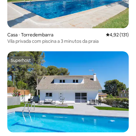
Casa ⋅ Torredembarra
4,92 de uma av
4,92 (131)
Vila privada com piscina a 3 minutos da praia
Superhost
Superhost