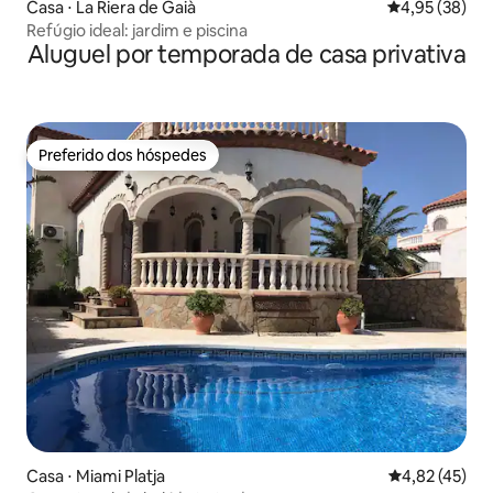
Casa ⋅ La Riera de Gaià
4,95 de uma a
4,95 (38)
Refúgio ideal: jardim e piscina
Aluguel por temporada de casa privativa
Preferido dos hóspedes
Preferido dos hóspedes
Casa ⋅ Miami Platja
4,82 de uma a
4,82 (45)