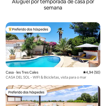
Aluguel por temporada de casa por
semana
Preferido dos hóspedes
Entre os melhores preferidos dos hóspedes
Casa ⋅ les Tres Cales
4,94 de uma a
4,94 (50)
CASA DEL SOL - WIFI & Bicicletas, vista para o mar
Preferido dos hóspedes
Preferido dos hóspedes