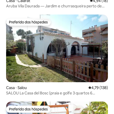
Casa ⋅ Calafat
4,94 de uma a
4,94 (18)
Aruba Vila Daurada — Jardim e churrasqueira perto de
enseadas
Preferido dos hóspedes
Preferido dos hóspedes
Casa ⋅ Salou
4,79 de uma av
4,79 (138)
SALOU La Casa del Bosc (praia e golfe 3 quartos 6
pessoas)
Preferido dos hóspedes
Preferido dos hóspedes