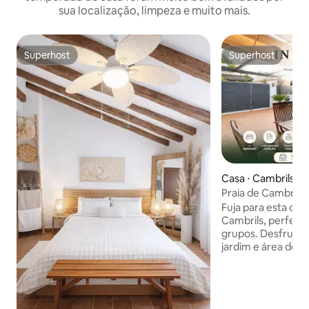
sua localização, limpeza e muito mais.
Superhost
Superhost
Superhost
Superhost
Casa ⋅ Cambrils
Praia de Cambrils
adorável • Piscina 
Fuja para esta ca
condicionado
Cambrils, perfeita
grupos. Desfrute d
jardim e área de 
ambiente tranquilo
centro da cidade. 🛏️ 4 quartos
confortáveis 🏊 Pis
Churrasqueira ext