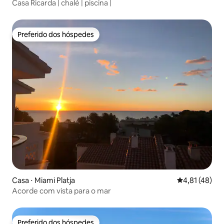
Casa Ricarda | chalé | piscina |
Preferido dos hóspedes
Preferido dos hóspedes
Casa ⋅ Miami Platja
4,81 de uma a
4,81 (48)
Acorde com vista para o mar
Preferido dos hóspedes