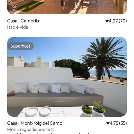
Casa ⋅ Cambrils
4,97 de uma a
4,97 (70)
Isso é vida
Superhost
Superhost
Casa ⋅ Mont-roig del Camp
4,75 de uma a
4,75 (55)
Montroigbadiahouse 2