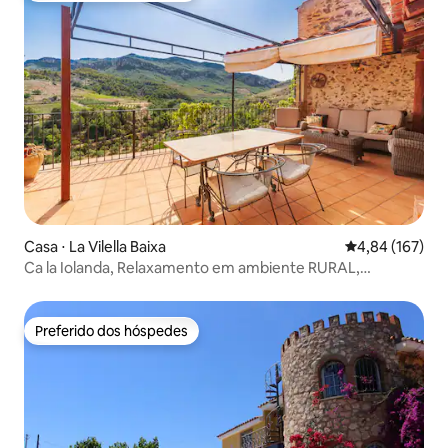
Casa ⋅ La Vilella Baixa
4,84 de uma av
4,84 (167)
Ca la Iolanda, Relaxamento em ambiente RURAL,
Escalada.
Preferido dos hóspedes
Preferido dos hóspedes