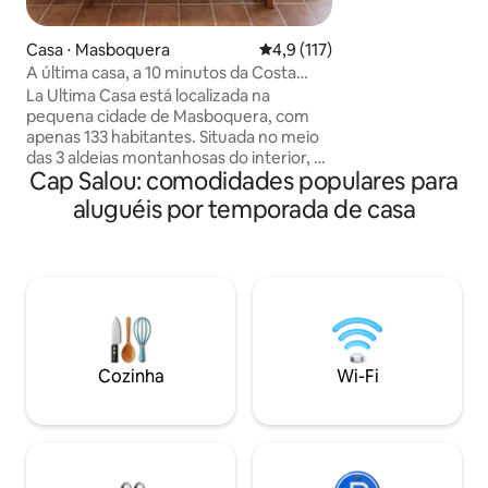
condicionado Sala
área de jantar 🍳
equipada 🌿 Terraç
Casa ⋅ Masboquera
4,9 de uma avaliação média de 
4,9 (117)
gratuito Ideal para férias ensolaradas,
A última casa, a 10 minutos da Costa
momentos relaxan
Dorada
La Ultima Casa está localizada na
família. Sua viag
pequena cidade de Masboquera, com
está esperando po
apenas 133 habitantes. Situada no meio
das 3 aldeias montanhosas do interior, a
Cap Salou: comodidades populares para
10 minutos da Costa Daurada, no Mar
Mediterrâneo. Esta casa de pedra
aluguéis por temporada de casa
construída no século XIX é um espaço
privativo de 1 quarto em plano aberto.
Wi-Fi gratuito, estacionamento, trilhas
para caminhada a poucos passos da
porta da frente. Nossa casa é perfeita
para casais com filhos/pequenos animais
de estimação* com interesse em fazer
caminhadas, explorar ou relaxar na praia,
Cozinha
Wi-Fi
aproveitando o melhor que a Espanha
tem a oferecer