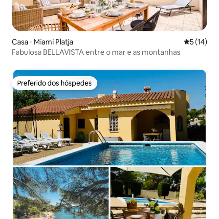
Casa ⋅ Miami Platja
5 de uma a
5 (14)
Fabulosa BELLAVISTA entre o mar e as montanhas
Preferido dos hóspedes
Preferido dos hóspedes