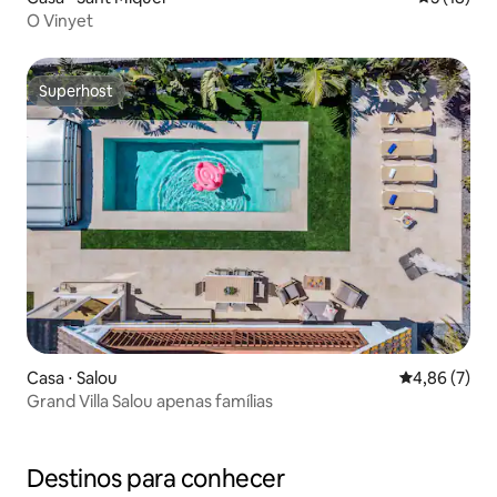
O Vinyet
Superhost
Superhost
Casa ⋅ Salou
4,86 de uma 
4,86 (7)
Grand Villa Salou apenas famílias
Destinos para conhecer