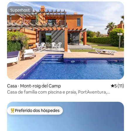
Superhost
Superhost
Casa ⋅ Mont-roig del Camp
5 de uma a
5 (11)
Casa de família com piscina e praia, PortAventura,
churrasqueira
Preferido dos hóspedes
Entre os melhores preferidos dos hóspedes