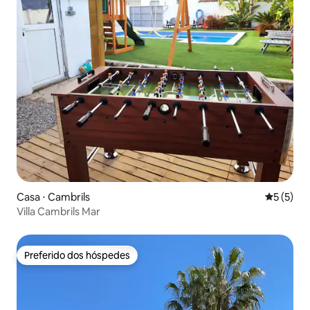
Casa ⋅ Cambrils
5 de uma 
5 (5)
Villa Cambrils Mar
Preferido dos hóspedes
Preferido dos hóspedes