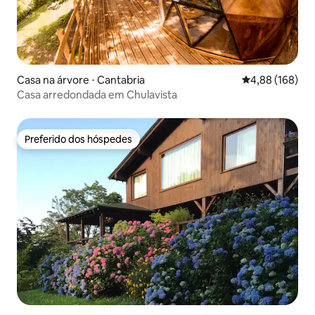
Casa na árvore ⋅ Cantabria
4,88 de uma av
4,88 (168)
Casa arredondada em Chulavista
Preferido dos hóspedes
Preferido dos hóspedes