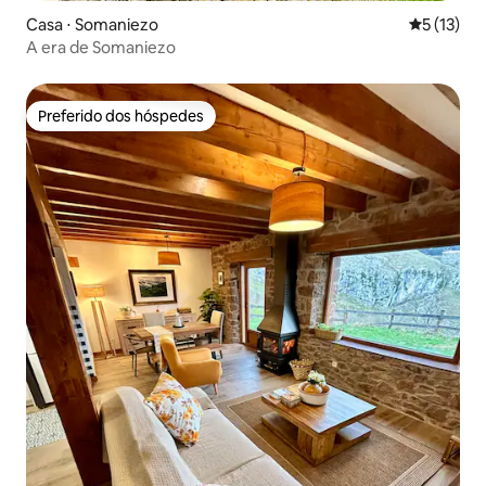
Casa ⋅ Somaniezo
5 de uma a
5 (13)
A era de Somaniezo
Preferido dos hóspedes
Preferido dos hóspedes