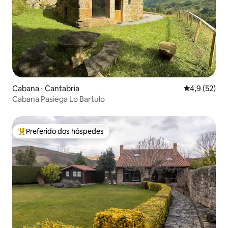
Cabana ⋅ Cantabria
4,9 de uma a
4,9 (52)
Cabana Pasiega Lo Bartulo
Preferido dos hóspedes
Entre os melhores preferidos dos hóspedes