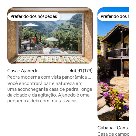
Preferido dos hóspedes
Preferido dos hó
Preferido dos hóspedes
Preferido dos hó
Casa ⋅ Ajanedo
4,91 de uma avaliação média de 
4,91 (173)
Pedra moderna com vista panorâmica e
Wi-Fi
Você encontrará paz e natureza em
uma aconchegante casa de pedra, longe
da cidade e da agitação. Ajanedo é uma
pequena aldeia com muitas vacas,
ovelhas, cabras, gatos, cães e cerca de
30 majestosos abutres no ganso. Situa-
se a uma altitude de 400 metros no vale
de Miera, cercado por montanhas de até
Cabana ⋅ Cantabri
2000 metros de altura. Em Líerganes, a
Casa de campo rur
13 km de distância, você pode ir às