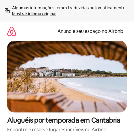
Pular
Algumas informações foram traduzidas automaticamente. 
para
Mostrar idioma original
o
conteúdo
Anuncie seu espaço no Airbnb
Aluguéis por temporada em Cantabria
Encontre e reserve lugares incríveis no Airbnb