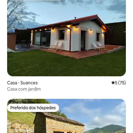
Casa ⋅ Suances
5 de uma a
5 (75)
Casa com jardim
Preferido dos hóspedes
Preferido dos hóspedes