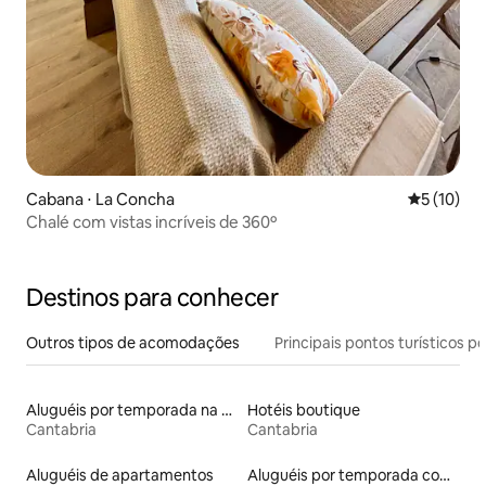
Cabana ⋅ La Concha
5 de uma a
5 (10)
Chalé com vistas incríveis de 360º
Destinos para conhecer
Outros tipos de acomodações
Principais pontos turísticos po
Aluguéis por temporada na orla
Hotéis boutique
Cantabria
Cantabria
Aluguéis de apartamentos
Aluguéis por temporada com caiaque