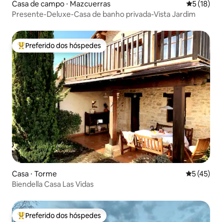
Casa de campo ⋅ Mazcuerras
5 de uma a
5 (18)
Presente-Deluxe-Casa de banho privada-Vista Jardim
Preferido dos hóspedes
Entre os melhores preferidos dos hóspedes
Casa ⋅ Torme
5 de uma a
5 (45)
Biendella Casa Las Vidas
Preferido dos hóspedes
Entre os melhores preferidos dos hóspedes