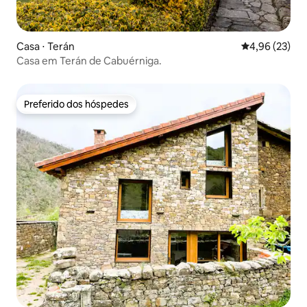
Casa ⋅ Terán
4,96 de uma a
4,96 (23)
Casa em Terán de Cabuérniga.
Preferido dos hóspedes
Preferido dos hóspedes