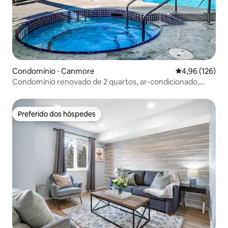
Condomínio ⋅ Canmore
4,96 de uma av
4,96 (126)
Condomínio renovado de 2 quartos, ar-condicionado,
piscina, banheira de hidromassagem, animais de
estimação permitidos!
Preferido dos hóspedes
Preferido dos hóspedes