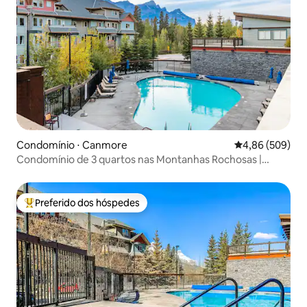
Condomínio ⋅ Canmore
4,86 de uma ava
4,86 (509)
Condomínio de 3 quartos nas Montanhas Rochosas |
Piscina aquecida + banheira de hidromassagem
Preferido dos hóspedes
Entre os melhores preferidos dos hóspedes