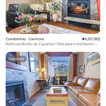
Condomínio ⋅ Canmore
4,93 de uma av
4,93 (182)
Retiro acolhedor de 2 quartos | Vista para a montanha |
Piscina e banheira de hidromassagem
Superhost
Superhost