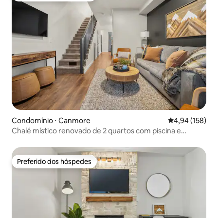
Condomínio ⋅ Canmore
4,94 de uma av
4,94 (158)
Chalé místico renovado de 2 quartos com piscina e
banheira de hidromassagem
Preferido dos hóspedes
Preferido dos hóspedes