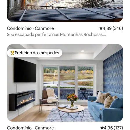
Condomínio ⋅ Canmore
4,89 de uma ava
4,89 (346)
Sua escapada perfeita nas Montanhas Rochosas
canadenses
Preferido dos hóspedes
Entre os melhores preferidos dos hóspedes
Condomínio ⋅ Canmore
4,96 de uma av
4,96 (137)