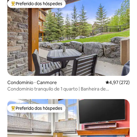
Preferido dos hóspedes
Entre os melhores preferidos dos hóspedes
Condomínio ⋅ Canmore
4,97 de uma av
4,97 (272)
Condomínio tranquilo de 1 quarto | Banheira de
hidromassagem | Piscina
Preferido dos hóspedes
Entre os melhores preferidos dos hóspedes