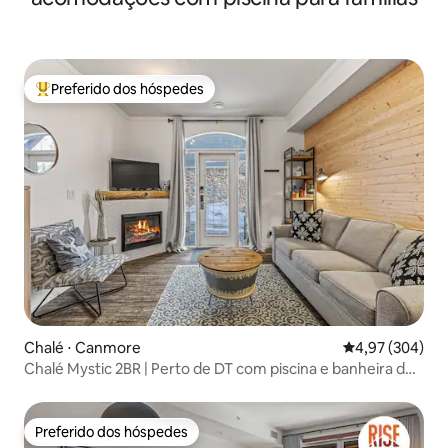
Preferido dos hóspedes
Entre os melhores preferidos dos hóspedes
Chalé ⋅ Canmore
4,97 de uma ava
4,97 (304)
Chalé Mystic 2BR | Perto de DT com piscina e banheira de
hidromassagem!
Preferido dos hóspedes
Preferido dos hóspedes