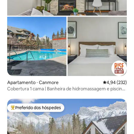
Apartamento ⋅ Canmore
4,94 de uma av
4,94 (232)
Cobertura 1 cama | Banheira de hidromassagem e piscina |
Vista para a montanha
Preferido dos hóspedes
Entre os melhores preferidos dos hóspedes