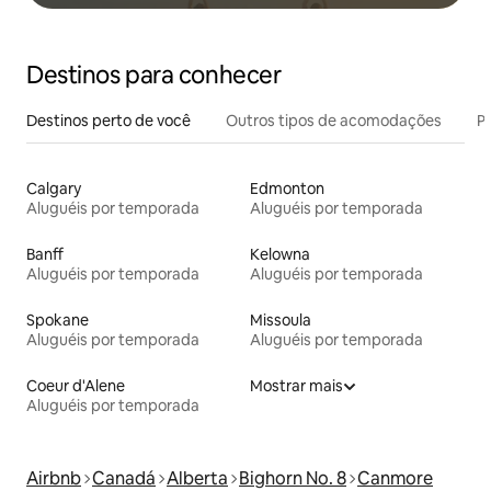
Destinos para conhecer
Destinos perto de você
Outros tipos de acomodações
Pr
Calgary
Edmonton
Aluguéis por temporada
Aluguéis por temporada
Banff
Kelowna
Aluguéis por temporada
Aluguéis por temporada
Spokane
Missoula
Aluguéis por temporada
Aluguéis por temporada
Coeur d'Alene
Mostrar mais
Aluguéis por temporada
Airbnb
Canadá
Alberta
Bighorn No. 8
Canmore