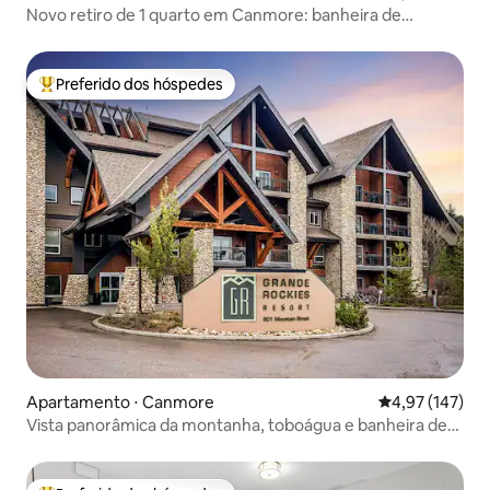
Novo retiro de 1 quarto em Canmore: banheira de
hidromassagem, sauna, academia
Preferido dos hóspedes
Entre os melhores preferidos dos hóspedes
Apartamento ⋅ Canmore
4,97 de uma av
4,97 (147)
Vista panorâmica da montanha, toboágua e banheira de
hidromassagem