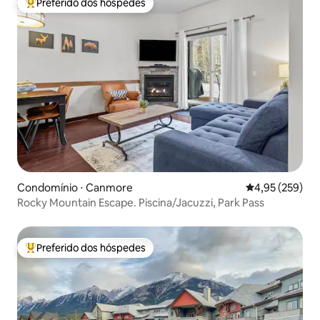
Preferido dos hóspedes
Entre os melhores preferidos dos hóspedes
Condomínio ⋅ Canmore
4,95 de uma av
4,95 (259)
Rocky Mountain Escape. Piscina/Jacuzzi, Park Pass
Preferido dos hóspedes
Entre os melhores preferidos dos hóspedes