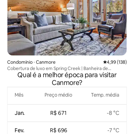
Condomínio ⋅ Canmore
4,99 de uma av
4,99 (138)
Cobertura de luxo em Spring Creek | Banheira de
Qual é a melhor época para visitar
hidromassagem | Vistas
Canmore?
Mês
Preço médio
Temp. média
Jan.
R$ 671
-8 °C
Fev.
R$ 696
-7 °C