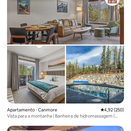
Apartamento ⋅ Canmore
4,92 de uma av
4,92 (250)
Vista para a montanha | Banheira de hidromassagem |
Piscina ao ar livre | Cama king size