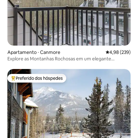
Apartamento ⋅ Canmore
4,98 de uma ava
4,98 (239)
Explore as Montanhas Rochosas em um elegante
condomínio na montanha
Preferido dos hóspedes
Entre os melhores preferidos dos hóspedes