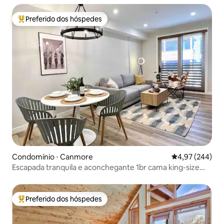
Preferido dos hóspedes
Entre os melhores preferidos dos hóspedes
Condomínio ⋅ Canmore
4,97 de uma ava
4,97 (244)
Escapada tranquila e aconchegante 1br cama king-size
Perto de DT HotTub
Preferido dos hóspedes
Entre os melhores preferidos dos hóspedes