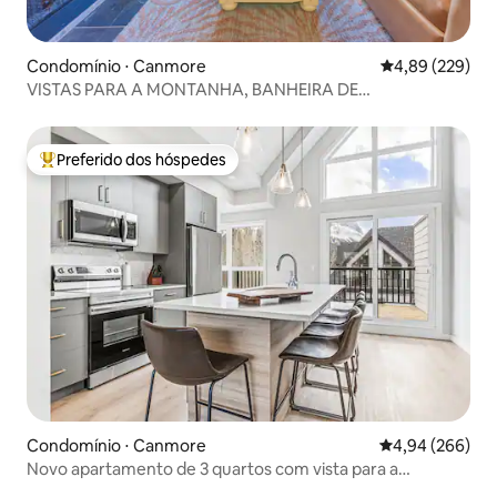
Condomínio ⋅ Canmore
4,89 de uma ava
4,89 (229)
VISTAS PARA A MONTANHA, BANHEIRA DE
HIDROMASSAGEM E PISCINA AQUECIDA, SUÍTE DE LUXO
Preferido dos hóspedes
Entre os melhores preferidos dos hóspedes
Condomínio ⋅ Canmore
4,94 de uma ava
4,94 (266)
Novo apartamento de 3 quartos com vista para a
montanha e garagem privativa