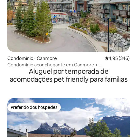
Condomínio ⋅ Canmore
4,95 de uma ava
4,95 (346)
Condomínio aconchegante em Canmore +
Aluguel por temporada de
estacionamento subterrâneo + banheira de
hidromassagem
acomodações pet friendly para famílias
Preferido dos hóspedes
Preferido dos hóspedes