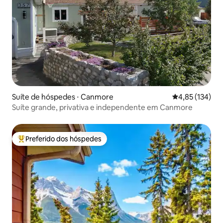
Suíte de hóspedes ⋅ Canmore
4,85 de uma av
4,85 (134)
Suíte grande, privativa e independente em Canmore
Preferido dos hóspedes
Entre os melhores preferidos dos hóspedes