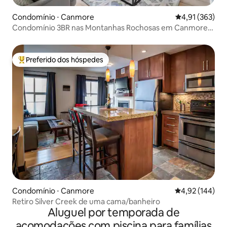
Condomínio ⋅ Canmore
4,91 de uma av
4,91 (363)
Condomínio 3BR nas Montanhas Rochosas em Canmore
DT
Preferido dos hóspedes
Entre os melhores preferidos dos hóspedes
Condomínio ⋅ Canmore
4,92 de uma av
4,92 (144)
Retiro Silver Creek de uma cama/banheiro
Aluguel por temporada de
acomodações com piscina para famílias