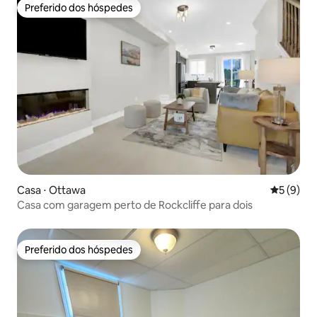
Preferido dos hóspedes
Preferido dos hóspedes
Casa ⋅ Ottawa
5 de uma 
5 (9)
Casa com garagem perto de Rockcliffe para dois
Preferido dos hóspedes
Preferido dos hóspedes