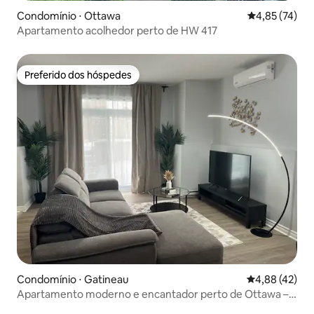
Condomínio ⋅ Ottawa
4,85 de uma a
4,85 (74)
Apartamento acolhedor perto de HW 417
Preferido dos hóspedes
Preferido dos hóspedes
Condomínio ⋅ Gatineau
4,88 de uma a
4,88 (42)
Apartamento moderno e encantador perto de Ottawa –
estacionamento gratuito