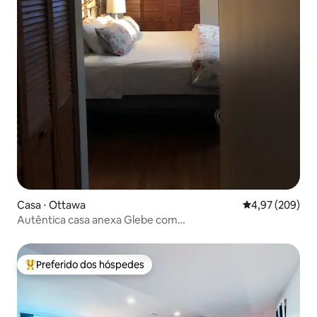
Casa ⋅ Ottawa
4,97 de uma ava
4,97 (209)
Autêntica casa anexa Glebe com
estacionamento/pátio/churrasqueira
Preferido dos hóspedes
Entre os melhores preferidos dos hóspedes