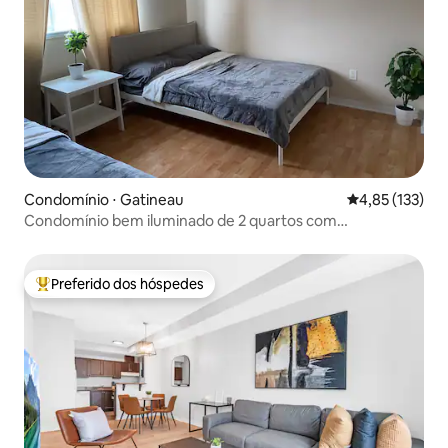
Condomínio ⋅ Gatineau
4,85 de uma av
4,85 (133)
Condomínio bem iluminado de 2 quartos com
estacionamento no local
Preferido dos hóspedes
Entre os melhores preferidos dos hóspedes