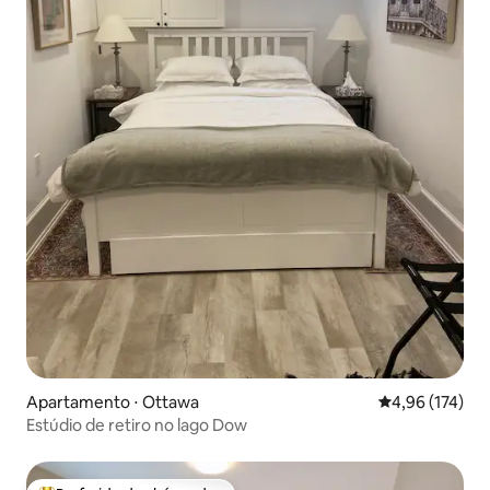
Apartamento ⋅ Ottawa
4,96 de uma av
4,96 (174)
Estúdio de retiro no lago Dow