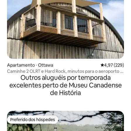
Apartamento ⋅ Ottawa
4,97 de uma av
4,97 (229)
Caminhe 2 OLRT e Hard Rock, minutos para o aeroporto e
Outros aluguéis por temporada
EY Ctr
excelentes perto de Museu Canadense
de História
Preferido dos hóspedes
Preferido dos hóspedes