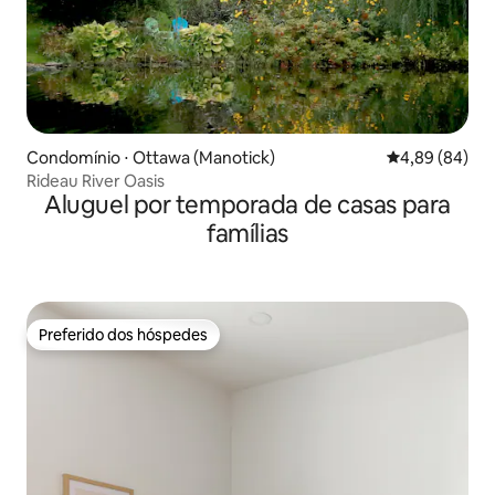
Condomínio ⋅ Ottawa (Manotick)
4,89 de uma av
4,89 (84)
Rideau River Oasis
Aluguel por temporada de casas para
famílias
Preferido dos hóspedes
Preferido dos hóspedes