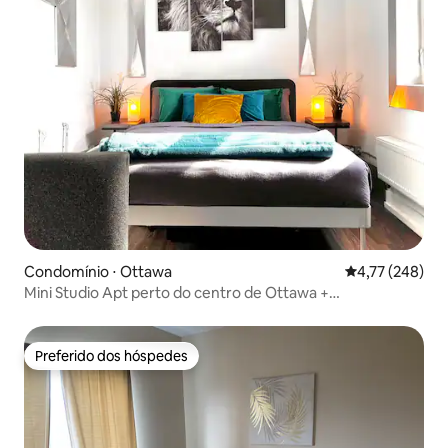
Condomínio ⋅ Ottawa
4,77 de uma av
4,77 (248)
Mini Studio Apt perto do centro de Ottawa +
Estacionamento
Preferido dos hóspedes
Preferido dos hóspedes