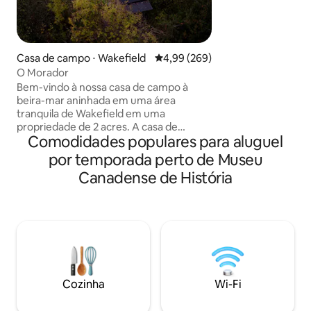
mesas do Casino d
perto do histórico 
fica a poucos min
renome mundial e 
Casa de campo ⋅ Wakefield
4,99 de uma avaliação média de 5
4,99 (269)
vibrantes. Depois 
O Morador
seu oásis no quin
Bem-vindo à nossa casa de campo à
banheira de hidr
beira-mar aninhada em uma área
pessoas, um gaze
tranquila de Wakefield em uma
mesa com queimad
propriedade de 2 acres. A casa de
aqui que o luxo se
Comodidades populares para aluguel
campo de dois andares e 1.800 pés
quadrados foi cuidadosamente
por temporada perto de Museu
projetada para se integrar com a
Canadense de História
natureza, com grandes janelas do chão
ao teto. Venha relaxar e recarregar as
energias em meio à natureza. Muitas
atividades para fazer: nadar a partir do
cais, canoa/caiaque, pesca, bicicleta,
golfe, esqui, explorar o Parque Gatineau,
o Nordik Spa, etc. (CITQ#304057.
Pagamos todos os impostos sobre
Cozinha
Wi-Fi
vendas e renda aos governos
Provincial/Fed)