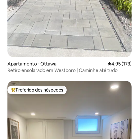
Apartamento ⋅ Ottawa
4,95 de uma av
4,95 (173)
Retiro ensolarado em Westboro | Caminhe até tudo
Preferido dos hóspedes
Entre os melhores preferidos dos hóspedes