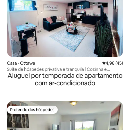
Casa ⋅ Ottawa
4,98 de uma a
4,98 (45)
Suíte de hóspedes privativa e tranquila | Cozinha e
Aluguel por temporada de apartamento
banheiro
com ar-condicionado
Preferido dos hóspedes
Preferido dos hóspedes