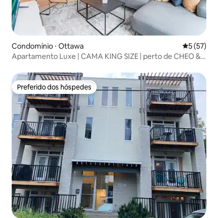
Condomínio ⋅ Ottawa
5 de uma a
5 (57)
Apartamento Luxe | CAMA KING SIZE | perto de CHEO &
TrainYards
Preferido dos hóspedes
Preferido dos hóspedes