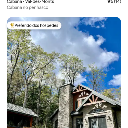
Cabana ⋅ Val-des-Monts
5 de uma a
5 (14)
Cabana no penhasco
Preferido dos hóspedes
Entre os melhores preferidos dos hóspedes