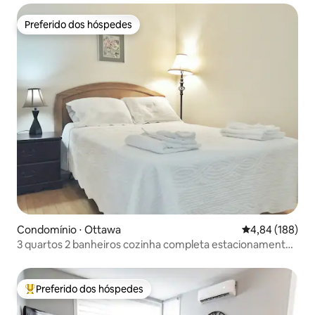
Preferido dos hóspedes
Preferido dos hóspedes
Condomínio ⋅ Ottawa
4,84 de uma av
4,84 (188)
3 quartos 2 banheiros cozinha completa estacionamento
gratuito no centro de Ottawa
Preferido dos hóspedes
Entre os melhores preferidos dos hóspedes