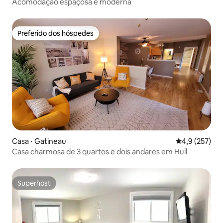
Acomodação espaçosa e moderna
Preferido dos hóspedes
Preferido dos hóspedes
Casa ⋅ Gatineau
4,9 de uma av
4,9 (257)
Casa charmosa de 3 quartos e dois andares em Hull
Superhost
Superhost