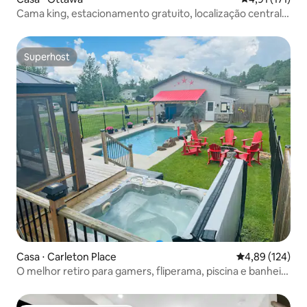
Cama king, estacionamento gratuito, localização central e
aconchegante
Superhost
Superhost
Casa ⋅ Carleton Place
4,89 de uma av
4,89 (124)
O melhor retiro para gamers, fliperama, piscina e banheira
de hidromassagem