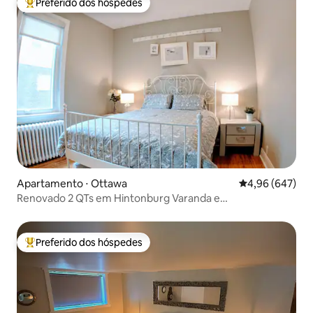
Preferido dos hóspedes
Entre os melhores preferidos dos hóspedes
Apartamento ⋅ Ottawa
4,96 de uma ava
4,96 (647)
Renovado 2 QTs em Hintonburg Varanda e
Estacionamento
Preferido dos hóspedes
Entre os melhores preferidos dos hóspedes