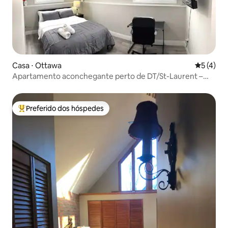
Casa ⋅ Ottawa
5 de uma 
5 (4)
Apartamento aconchegante perto de DT/St-Laurent –
Wi-Fi, estacionamento
Preferido dos hóspedes
Entre os melhores preferidos dos hóspedes