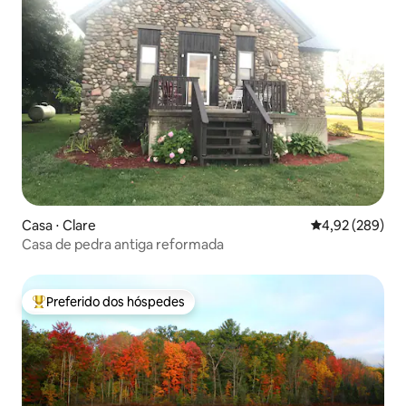
Casa ⋅ Clare
4,92 de uma ava
4,92 (289)
Casa de pedra antiga reformada
Preferido dos hóspedes
Entre os melhores preferidos dos hóspedes