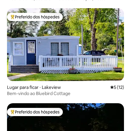
deslumbrantes, caiaques
Preferido dos hóspedes
Entre os melhores preferidos dos hóspedes
Lugar para ficar ⋅ Lakeview
5 de uma a
5 (12)
Bem-vindo ao Bluebird Cottage
Preferido dos hóspedes
Entre os melhores preferidos dos hóspedes