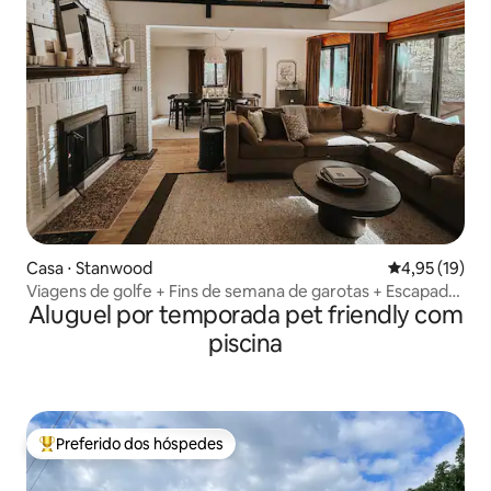
Casa ⋅ Stanwood
4,95 de uma a
4,95 (19)
Viagens de golfe + Fins de semana de garotas + Escapadas
Aluguel por temporada pet friendly com
de outono em família
piscina
Preferido dos hóspedes
Entre os melhores preferidos dos hóspedes