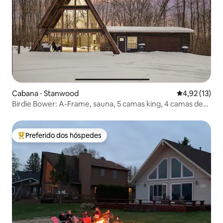
Cabana ⋅ Stanwood
4,92 de uma a
4,92 (13)
Birdie Bower: A-Frame, sauna, 5 camas king, 4 camas de
solteiro
Preferido dos hóspedes
Entre os melhores preferidos dos hóspedes