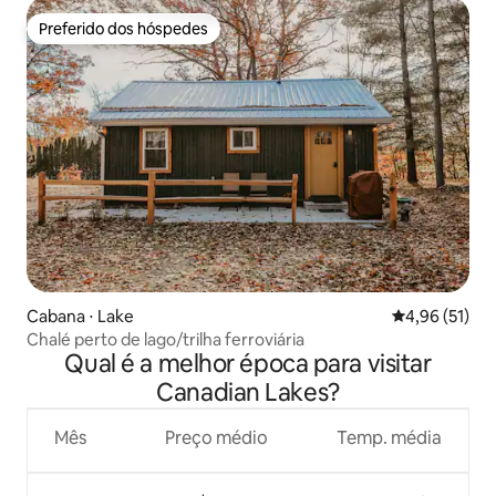
Preferido dos hóspedes
Preferido dos hóspedes
Cabana ⋅ Lake
4,96 de uma a
4,96 (51)
Chalé perto de lago/trilha ferroviária
Qual é a melhor época para visitar
Canadian Lakes?
Mês
Preço médio
Temp. média