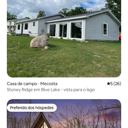
Casa de campo ⋅ Mecosta
5 de uma a
5 (26)
Stoney Ridge em Blue Lake - vista para o lago
Preferido dos hóspedes
Preferido dos hóspedes