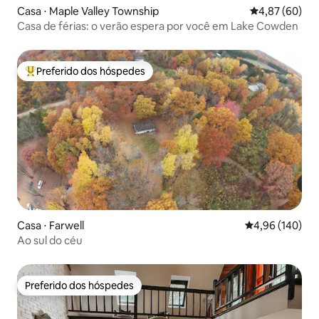
Casa ⋅ Maple Valley Township
4,87 de uma a
4,87 (60)
Casa de férias: o verão espera por você em Lake Cowden
Preferido dos hóspedes
Entre os melhores preferidos dos hóspedes
Casa ⋅ Farwell
4,96 de uma av
4,96 (140)
Ao sul do céu
Preferido dos hóspedes
Preferido dos hóspedes