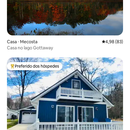
Casa ⋅ Mecosta
4,98 de uma a
4,98 (83)
Casa no lago Gottaway
Preferido dos hóspedes
Entre os melhores preferidos dos hóspedes