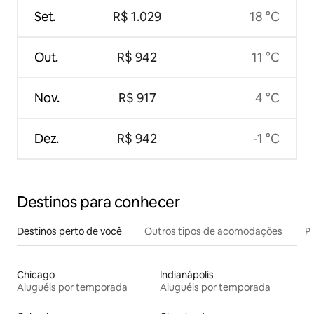
Set.
R$ 1.029
18 °C
Out.
R$ 942
11 °C
Nov.
R$ 917
4 °C
Dez.
R$ 942
-1 °C
Destinos para conhecer
Destinos perto de você
Outros tipos de acomodações
Pr
Chicago
Indianápolis
Aluguéis por temporada
Aluguéis por temporada