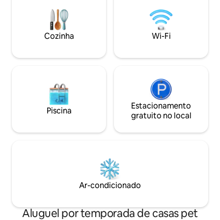
não são permitidos
estimação é NECE
Cães no máximo, 
Cozinha
Wi-Fi
discutido com o an
Estacionamento
Piscina
gratuito no local
Ar-condicionado
Aluguel por temporada de casas pet