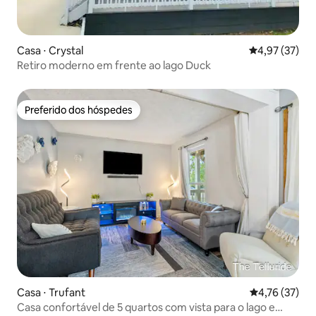
Casa ⋅ Crystal
4,97 de uma a
4,97 (37)
Retiro moderno em frente ao lago Duck
Preferido dos hóspedes
Preferido dos hóspedes
Casa ⋅ Trufant
4,76 de uma a
4,76 (37)
Casa confortável de 5 quartos com vista para o lago e