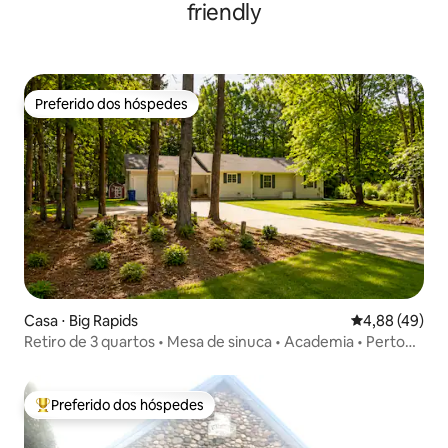
friendly
Preferido dos hóspedes
Preferido dos hóspedes
Casa ⋅ Big Rapids
4,88 de uma a
4,88 (49)
Retiro de 3 quartos • Mesa de sinuca • Academia • Perto
da FSU
Preferido dos hóspedes
Entre os melhores preferidos dos hóspedes