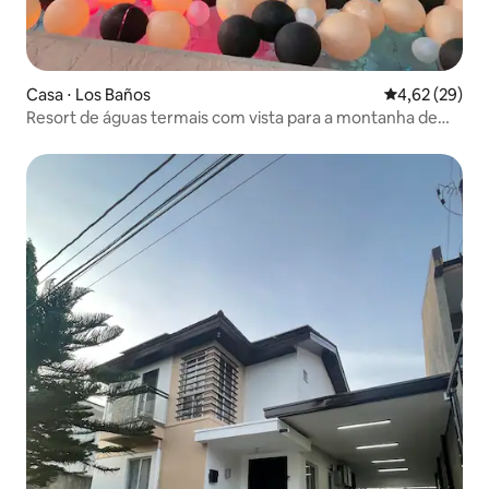
Casa ⋅ Los Baños
4,62 de uma a
4,62 (29)
Resort de águas termais com vista para a montanha de
Makiling.