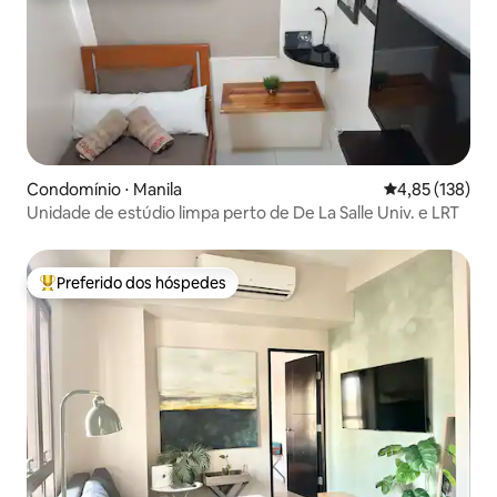
Condomínio ⋅ Manila
4,85 de uma av
4,85 (138)
Unidade de estúdio limpa perto de De La Salle Univ. e LRT
Preferido dos hóspedes
Entre os melhores preferidos dos hóspedes