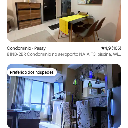
Condomínio ⋅ Pasay
4,9 de uma av
4,9 (105)
81NB-2BR Condomínio no aeroporto NAIA T3, piscina, Wi-
Fi rápido
Preferido dos hóspedes
Preferido dos hóspedes