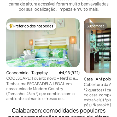
cama de altura acessível foram muito bem avaliadas
por sua localização, limpeza e muito mais.
Preferido dos hóspedes
Superhost
Entre os melhores preferidos dos hóspedes
Superhost
Condomínio ⋅ Tagaytay
4,93 de uma avaliação média de 
4,93 (922)
COOLSCAPE: 1 quarto novo + Netflix e
Casa ⋅ Antipolo
Wi-Fi
Tenha uma ESCAPADELA LEGAL em
Cobertura da Amy'
nossa unidade Modern Country
a Grande Manila
*2 quartos (1 cama
(Tamanho: 25 m ²) que combina com o
de casal complet
ambiente calmante e fresco de
extraíveis)) *pisci
Tagaytay. @5º andar, CITYLAND
pés) *Karaokê (700 PHP) *Arm
TAGAYTAY PRIME RESIDENCES, com
Calabarzon: comodidades populares
closet com espelh
estacionamento pago, elevadores,
1,2 × 2,4 metros *Banheiro anexo no