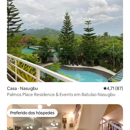
Casa ⋅ Nasugbu
4,71 de uma a
4,71 (87)
Palmos Place Residence & Events em Batulao Nasugbu
Preferido dos hóspedes
Preferido dos hóspedes