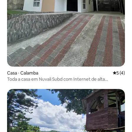
Casa ⋅ Calamba
5 de uma 
5 (4)
Toda a casa em Nuvali Subd com Internet de alta
velocidade