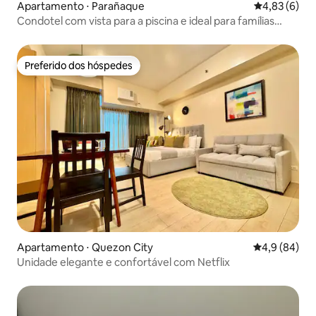
Apartamento ⋅ Parañaque
4,83 de uma 
4,83 (6)
Condotel com vista para a piscina e ideal para famílias
perto do aeroporto
Preferido dos hóspedes
Preferido dos hóspedes
Apartamento ⋅ Quezon City
4,9 de uma a
4,9 (84)
Unidade elegante e confortável com Netflix