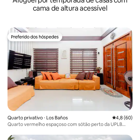
Aluguel por temporada de casas com
cama de altura acessível
Preferido dos hóspedes
Preferido dos hóspedes
Quarto privativo ⋅ Los Baños
4,8 de uma a
4,8 (60)
Quarto vermelho espaçoso com sótão perto da UPLB
com Wi-Fi de fibra