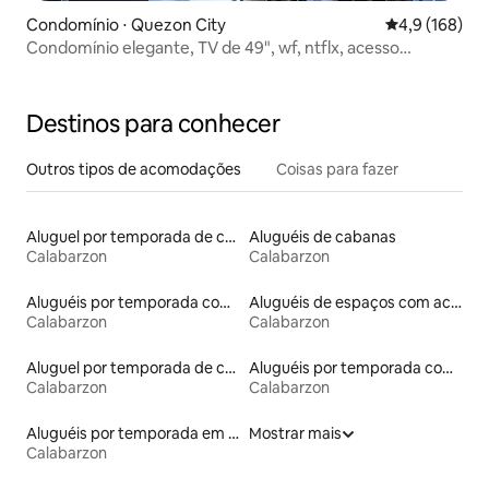
Condomínio ⋅ Quezon City
4,9 de uma av
4,9 (168)
Condomínio elegante, TV de 49", wf, ntflx, acesso
gratuito à piscina
Destinos para conhecer
Outros tipos de acomodações
Coisas para fazer
Aluguel por temporada de casas de veraneio
Aluguéis de cabanas
Calabarzon
Calabarzon
Aluguéis por temporada com suítes privativas
Aluguéis de espaços com acesso direto a pistas de esqui
Calabarzon
Calabarzon
Aluguel por temporada de casas na terra
Aluguéis por temporada com acesso à praia
Calabarzon
Calabarzon
Aluguéis por temporada em resorts
Mostrar mais
Calabarzon