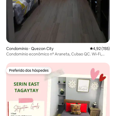
Condomínio ⋅ Quezon City
4,92 de uma av
4,92 (155)
Condomínio econômico nº Araneta, Cubao QC. Wi-Fi,
Piscina
Preferido dos hóspedes
Preferido dos hóspedes