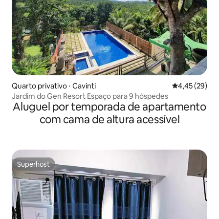
Quarto privativo ⋅ Cavinti
4,45 de uma a
4,45 (29)
Jardim do Gen Resort Espaço para 9 hóspedes
Aluguel por temporada de apartamento
com cama de altura acessível
Superhost
Superhost