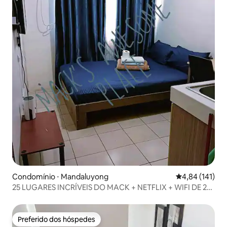
Condomínio ⋅ Mandaluyong
4,84 de uma av
4,84 (141)
25 LUGARES INCRÍVEIS DO MACK + NETFLIX + WIFI DE 25
MBPS + AQUECEDOR
Preferido dos hóspedes
Preferido dos hóspedes