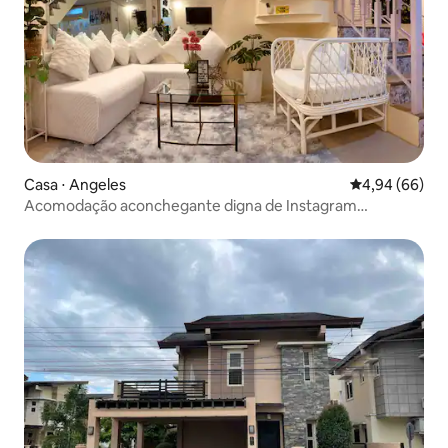
Casa ⋅ Angeles
4,94 de uma av
4,94 (66)
Acomodação aconchegante digna de Instagram
totalmente A/C+s.pool+netflx