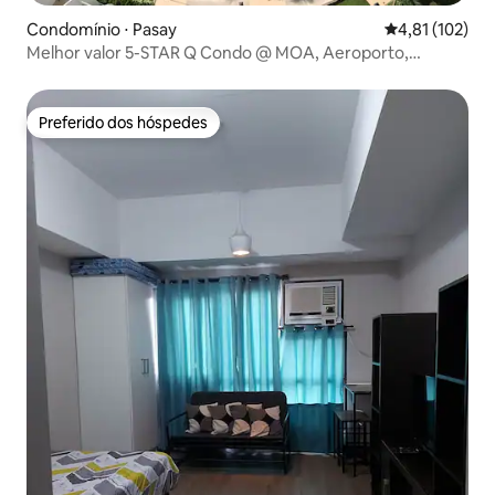
Condomínio ⋅ Pasay
4,81 de uma av
4,81 (102)
Melhor valor 5-STAR Q Condo @ MOA, Aeroporto,
Cassinos
Preferido dos hóspedes
Preferido dos hóspedes