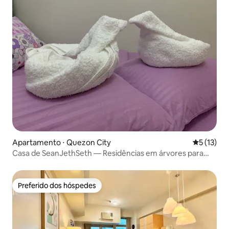
Apartamento ⋅ Quezon City
5 de uma a
5 (13)
Casa de SeanJethSeth — Residências em árvores para
férias sem sair de casa
Preferido dos hóspedes
Preferido dos hóspedes