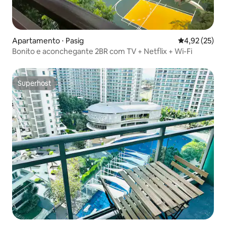
Apartamento ⋅ Pasig
4,92 de uma a
4,92 (25)
Bonito e aconchegante 2BR com TV + Netflix + Wi-Fi
Superhost
Superhost