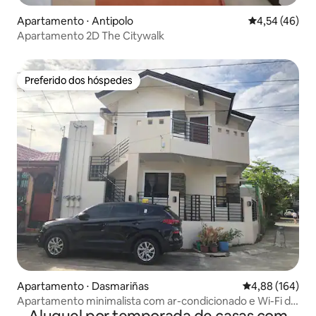
Apartamento ⋅ Antipolo
4,54 de uma a
4,54 (46)
Apartamento 2D The Citywalk
Preferido dos hóspedes
Preferido dos hóspedes
Apartamento ⋅ Dasmariñas
4,88 de uma av
4,88 (164)
Apartamento minimalista com ar-condicionado e Wi-Fi de
50 Mbps