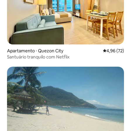
Apartamento ⋅ Quezon City
4,96 de uma a
4,96 (72)
Santuário tranquilo com Netflix