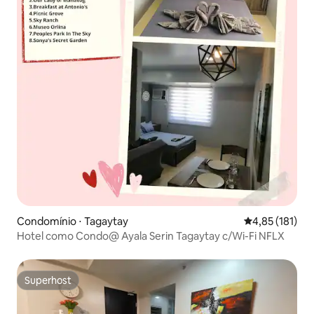
Condomínio ⋅ Tagaytay
4,85 de uma av
4,85 (181)
Hotel como Condo@ Ayala Serin Tagaytay c/Wi-Fi NFLX
Superhost
Superhost