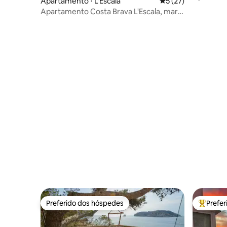
Apartamento ⋅ L'Escala
5 de uma avaliação 
5 (27)
agua, cafetera, aspirador, WiFi internet,...
quartos +.
Apartamento Costa Brava L'Escala, mar e
areia
Preferido dos hóspedes
Prefe
Preferido dos hóspedes
Entre os