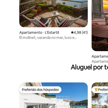
Apartamento ⋅ L'Estartit
4,98 de uma avaliação 
4,98 (41)
El molinet, varanda no mar, luxo e
exclusividade
Apartame
Apartame
Aluguel por 
Preferido dos hóspedes
Prefe
Preferido dos hóspedes
Entre os