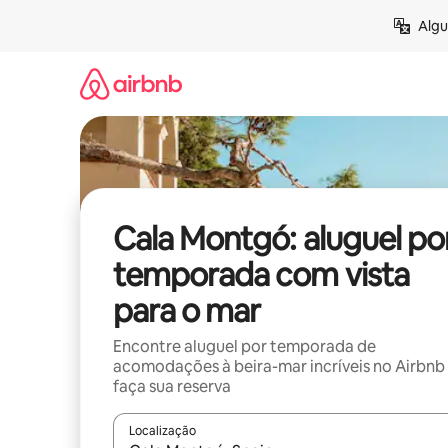
Pular
Algu
para
o
conteúdo
Cala Montgó: aluguel po
temporada com vista
para o mar
Encontre aluguel por temporada de
acomodações à beira-mar incríveis no Airbnb
faça sua reserva
Localização