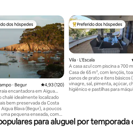
rido dos hóspedes
Preferido dos hóspedes
 melhores preferidos dos hóspedes
Entre os melhores preferidos d
Vila ⋅ L'Escala
A casa azul com piscina a 700 m
Casa de 65 m², com lençóis, toa
panos de prato e itens básicos (
vinagre, sal, pimenta, açúcar, c
campo ⋅ Begur
4,93 de uma avaliação média de 5, 120 avalia
4,93 (120)
édia de 5, 246 avaliações
higiênico e pastilhas para máqu
raia encantadora em Aigua
lavar louça fornecidos. A 700 m da Praia
gur
chalé idealmente localizado
de Riells e seus restaurantes, 
ais bem preservada da Costa
supermercado, a 2 km do cent
 Aigua Blava (Begur), a poucos
histórico Durante a alta temporada, os
e uma pequena enseada, com
hóspedes podem aproveitar os
opulares para aluguel por temporada
slumbrantes para o
dias ao redor da piscina privada
neo, em propriedade privada.
terraço. Uma sala de estar com área de
reto a uma pequena praia.