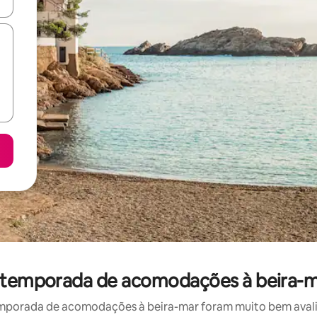
ore-os usando as seta para cima e para baixo do teclado ou tocando e
r temporada de acomodações à beira-m
mporada de acomodações à beira-mar foram muito bem avaliad