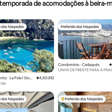
 temporada de acomodações à beira-ma
!
o dos hóspedes
Preferido dos hóspedes
o dos hóspedes
Preferido dos hóspedes
Condomínio ⋅ Cadaqués
4
LINHA DE FRENTE PARA A PRAI
 média de 5, 4 avaliações
INCRÍVEIS (P11.PB)
to ⋅ La Pola I Giver
4,93 de uma avaliação média de 5, 45 avalia
4,93 (45)
raia
o dos hóspedes
Preferido dos hóspedes
o dos hóspedes
Entre os melhores preferidos d