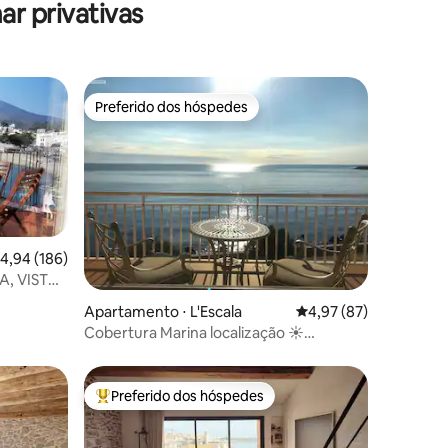
r privativas
Preferido dos hóspedes
Preferido dos hóspedes
,94 de uma avaliação média de 5, 186 avaliações
4,94 (186)
A, VISTAS
Apartamento ⋅ L'Escala
4,97 de uma avaliação
4,97 (87)
ções
Cobertura Marina localização ☀️
fantástica!
Preferido dos hóspedes
os hóspedes
Entre os melhores preferidos dos hóspedes