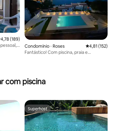
,78 de uma avaliação média de 5, 189 avaliações
4,78 (189)
 pessoal,
Condomínio ⋅ Roses
4,81 de uma avaliação 
4,81 (152)
Fantástico! Com piscina, praia e
estacionamento
ções
r com piscina
Superhost
Superhost