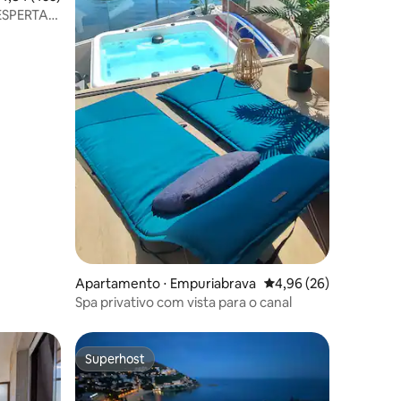
ESPERTAR
Apartamento ⋅ Empuriabrava
4,96 de uma avaliação
4,96 (26)
Spa privativo com vista para o canal
Superhost
Superhost