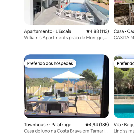
Casa ⋅ C
Apartamento ⋅ L'Escala
4,88 de uma avaliação m
4,88 (113)
CASITA 
William's Apartments praia de Montgo,
Apartamento...
Preferido dos hóspedes
Preferid
Preferido dos hóspedes
Preferid
Townhouse ⋅ Palafrugell
4,94 de uma avaliação m
4,94 (185)
Vila ⋅ Beg
Casa de luxo na Costa Brava em Tamariu
Lindíssim