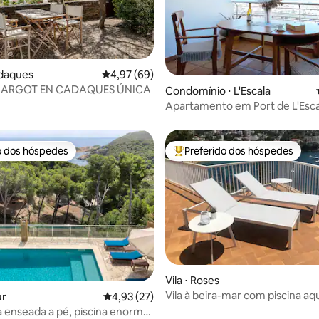
adaques
4,97 de uma avaliação média de 5, 69 avalia
4,97 (69)
édia de 5, 113 avaliações
MARGOT EN CADAQUES ÚNICA
Condomínio ⋅ L'Escala
Apartamento em Port de L'Esca
o dos hóspedes
Preferido dos hóspedes
o dos hóspedes
Entre os melhores preferidos d
Vila ⋅ Roses
Vila à beira-mar com piscina aq
édia de 5, 185 avaliações
ur
4,93 de uma avaliação média de 5, 27 avalia
4,93 (27)
a enseada a pé, piscina enorme