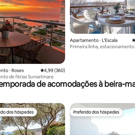
Apartamento ⋅ L'Escala
4
média de 5, 41 avaliações
Primeira linha, estacionamento
centro.
nto ⋅ Roses
4,99 de uma avaliação média de 5, 360 avalia
4,99 (360)
nto de férias Sunsetmare
temporada de acomodações à beira-ma
rido dos hóspedes
Preferido dos hóspedes
 melhores preferidos dos hóspedes
Preferido dos hóspedes