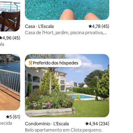
Casa ⋅ L'Escala
4,78 de uma avaliação
4,78 (45)
ções
Casa de l'Hort, jardim, piscina privativa,
4,96 de uma avaliação média de 5, 45 avaliações
4,96 (45)
exclusivo
la
Preferido dos hóspedes
os hóspedes
Entre os melhores preferidos dos hóspedes
5 de uma avaliação média de 5, 61 avaliações
5 (61)
uecida
ções
Condomínio ⋅ L'Escala
4,94 de uma avaliação m
4,94 (234)
Belo apartamento em Clota pequeno.