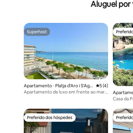
Aluguel por
— saúde e relaxamento
e A VISTA
Superhost
Preferid
Superhost
Preferid
Apartamento ⋅ Platja d'Aro i S'Aga
5 de uma avaliação
5 (4)
ró
Apartamento de luxo em frente ao mar
Apartamen
Platja d'Aro
ola
Casa da P
Preferido dos hóspedes
Preferid
Preferido dos hóspedes
Preferid