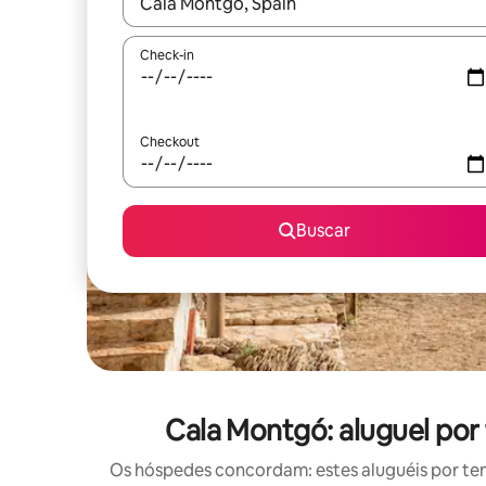
Quando os resultados estiverem disponíveis, expl
Check-in
Checkout
Buscar
Cala Montgó: aluguel po
Os hóspedes concordam: estes aluguéis por te