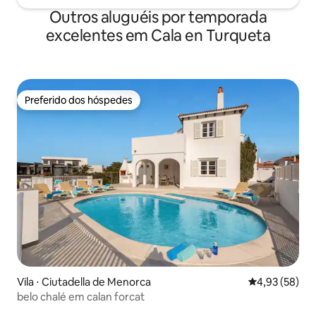
Outros aluguéis por temporada
excelentes em Cala en Turqueta
Preferido dos hóspedes
Preferido dos hóspedes
Vila ⋅ Ciutadella de Menorca
4,93 de uma a
4,93 (58)
belo chalé em calan forcat