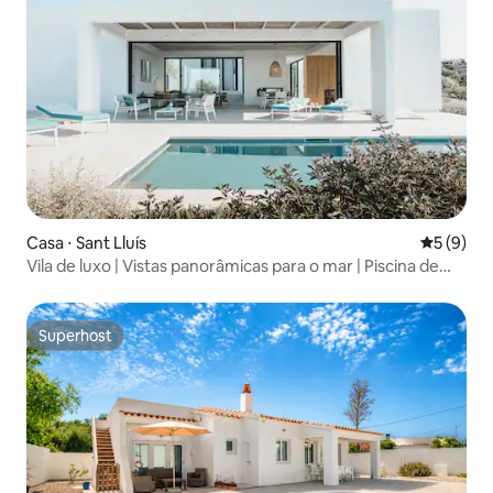
Casa ⋅ Sant Lluís
5 de uma 
5 (9)
Vila de luxo | Vistas panorâmicas para o mar | Piscina de
borda infinita
Superhost
Superhost