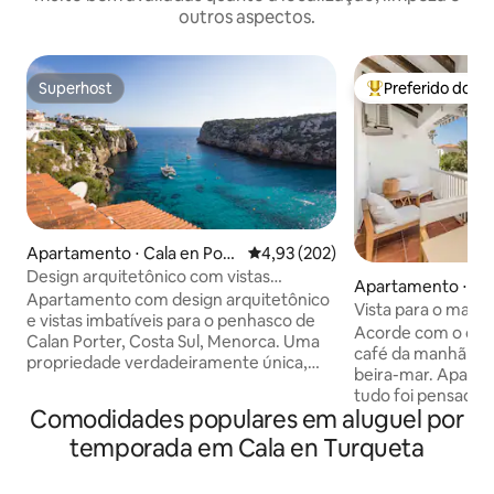
outros aspectos.
Superhost
Preferido dos 
Superhost
Entre os melhore
Apartamento ⋅ Cala en Port
4,93 de uma avaliação média de 
4,93 (202)
er
Design arquitetônico com vistas
Apartamento ⋅ Cal
imbatíveis
Apartamento com design arquitetônico
Vista para o mar.
e vistas imbatíveis para o penhasco de
Acorde com o oce
Calan Porter, Costa Sul, Menorca. Uma
café da manhã no t
propriedade verdadeiramente única,
beira-mar. Apartamento reformado;
projetada por um dos arquitetos mais
tudo foi pensado p
famosos de Menorca. A propriedade
Comodidades populares em aluguel por
aproveitar ao máx
com acabamentos de alta qualidade, é
Menorca. Na área mais tranquila de Cala
temporada em Cala en Turqueta
um espaço perfeito e versátil, a sala de
en Porter, a pouco
estar, cozinha e terraço se comunicam
praia e muito pert
perfeitamente uns com os outros para