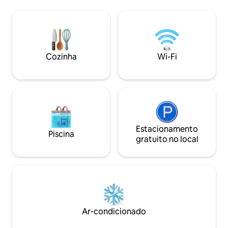
restaurantes e superm
maximizar as vistas que a propriedade
alta velocidade (5
tem, o contraste entre as águas azul-
condicionado. Vent
turquesa e o pôr do sol laranja é de tirar
Vários resorts pr
o fôlego.
você pode usar se
bar/restaurante.
Cozinha
Wi-Fi
Estacionamento
Piscina
gratuito no local
Ar-condicionado