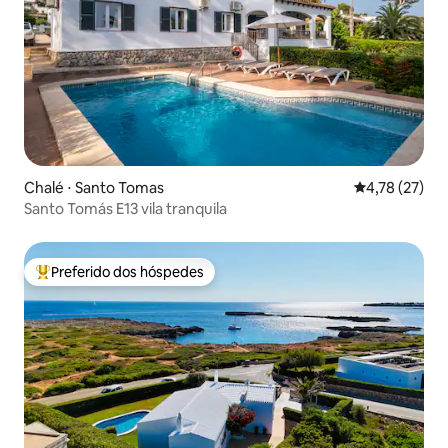
Chalé ⋅ Santo Tomas
4,78 de uma a
4,78 (27)
Santo Tomás E13 vila tranquila
Preferido dos hóspedes
Entre os melhores preferidos dos hóspedes