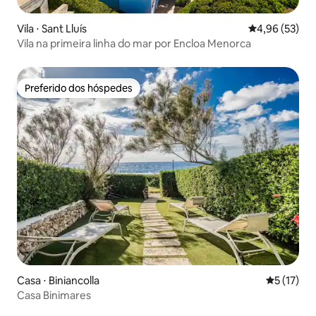
Vila ⋅ Sant Lluís
4,96 de uma a
4,96 (53)
Vila na primeira linha do mar por Encloa Menorca
Preferido dos hóspedes
Preferido dos hóspedes
Casa ⋅ Biniancolla
5 de uma a
5 (17)
Casa Binimares