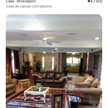
Casa ⋅ Shreveport
4,7 de uma a
4,7 (43)
Casa de campo com piscina