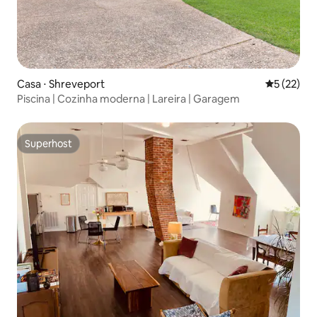
Casa ⋅ Shreveport
5 de uma a
5 (22)
Piscina | Cozinha moderna | Lareira | Garagem
Superhost
Superhost