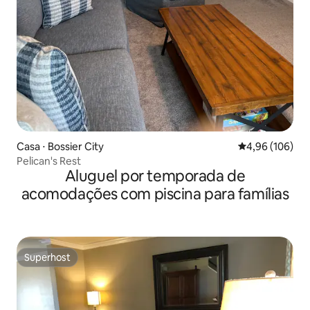
Casa ⋅ Bossier City
4,96 de uma av
4,96 (106)
Pelican's Rest
Aluguel por temporada de
acomodações com piscina para famílias
Superhost
Superhost