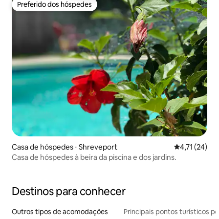
Preferido dos hóspedes
Preferido dos hóspedes
Casa de hóspedes ⋅ Shreveport
4,71 de uma a
4,71 (24)
Casa de hóspedes à beira da piscina e dos jardins.
Destinos para conhecer
Outros tipos de acomodações
Principais pontos turísticos po