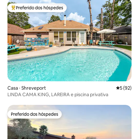
Preferido dos hóspedes
Entre os melhores preferidos dos hóspedes
Casa ⋅ Shreveport
5 de uma a
5 (92)
LINDA CAMA KING, LAREIRA e piscina privativa
Preferido dos hóspedes
Preferido dos hóspedes