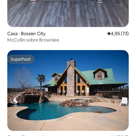
Casa ⋅ Bossier City
4,95 de uma a
4,95 (73)
McCullin sobre Brownlee
Superhost
Superhost