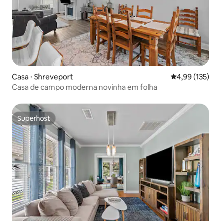
Casa ⋅ Shreveport
4,99 de uma av
4,99 (135)
Casa de campo moderna novinha em folha
Superhost
Superhost