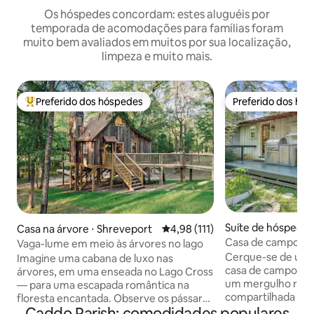
Os hóspedes concordam: estes aluguéis por
temporada de acomodações para famílias foram
muito bem avaliados em muitos por sua localização,
limpeza e muito mais.
Preferido dos hóspedes
Preferido dos hó
Entre os melhores preferidos dos hóspedes
Preferido dos hó
Suíte de hóspedes
Casa na árvore ⋅ Shreveport
4,98 de uma avaliação média de 
4,98 (111)
port
Casa de campo rel
Vaga-lume em meio às árvores no lago
sauna
Cerque-se de um j
Imagine uma cabana de luxo nas
casa de campo tra
árvores, em uma enseada no Lago Cross
um mergulho refre
— para uma escapada romântica na
compartilhada ou 
floresta encantada. Observe os pássaros
Caddo Parish: comodidades populares
sauna. Mime-se c
e esquilos na varanda dos fundos com