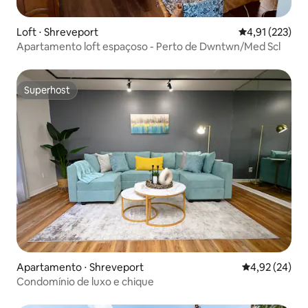
Loft ⋅ Shreveport
4,91 de uma av
4,91 (223)
Apartamento loft espaçoso - Perto de Dwntwn/Med Scl
Superhost
Superhost
Apartamento ⋅ Shreveport
4,92 de uma a
4,92 (24)
Condomínio de luxo e chique