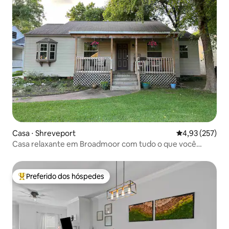
Casa ⋅ Shreveport
4,93 de uma av
4,93 (257)
Casa relaxante em Broadmoor com tudo o que você
precisa
Preferido dos hóspedes
Entre os melhores preferidos dos hóspedes