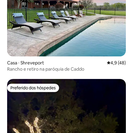
Casa ⋅ Shreveport
4,9 de uma a
4,9 (48)
Rancho e retiro na paróquia de Caddo
Preferido dos hóspedes
Preferido dos hóspedes