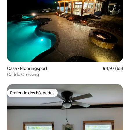
Casa ⋅ Mooringsport
4,97 de uma a
4,97 (65)
Caddo Crossing
Preferido dos hóspedes
Preferido dos hóspedes