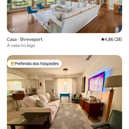
Casa ⋅ Shreveport
4,86 de uma a
4,86 (28)
A casa no lago
Preferido dos hóspedes
Entre os melhores preferidos dos hóspedes