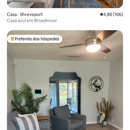
Casa ⋅ Shreveport
4,86 de uma av
4,86 (106)
Casa azul em Broadmoor
Preferido dos hóspedes
Entre os melhores preferidos dos hóspedes