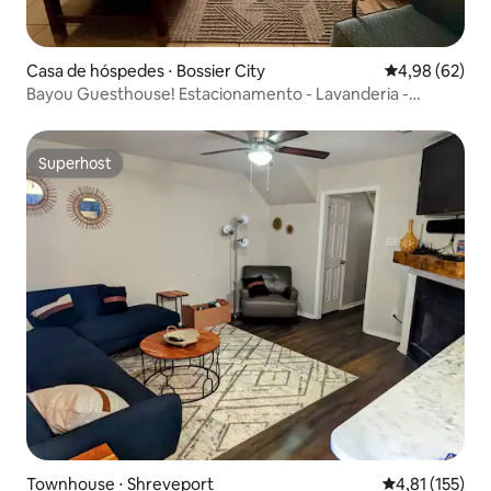
Casa de hóspedes ⋅ Bossier City
4,98 de uma a
4,98 (62)
Bayou Guesthouse! Estacionamento - Lavanderia -
Quintal Cercado
Superhost
Superhost
Townhouse ⋅ Shreveport
4,81 de uma av
4,81 (155)