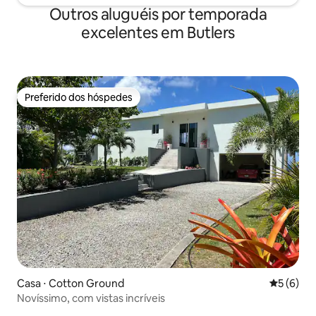
Outros aluguéis por temporada
excelentes em Butlers
Preferido dos hóspedes
Preferido dos hóspedes
Casa ⋅ Cotton Ground
5 de uma 
5 (6)
Novíssimo, com vistas incríveis