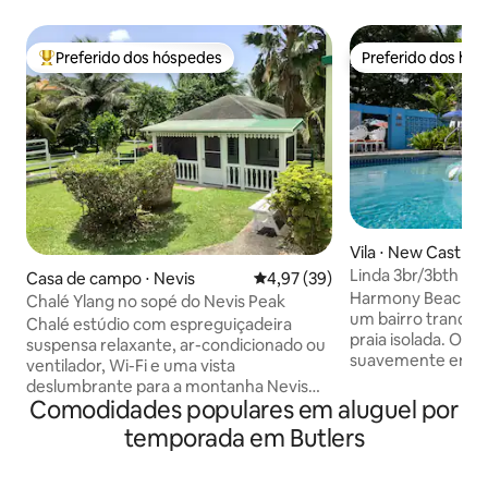
Preferido dos hóspedes
Preferido dos hó
Entre os melhores preferidos dos hóspedes
Preferido dos hó
Vila ⋅ New Castle
Linda 3br/3bth c/p
Casa de campo ⋅ Nevis
4,97 de uma avaliação média de
4,97 (39)
até a praia
Harmony Beach Vil
Chalé Ylang no sopé do Nevis Peak
um bairro tranquil
Chalé estúdio com espreguiçadeira
praia isolada. Observe as ondas rolarem
suspensa relaxante, ar-condicionado ou
suavemente enqu
ventilador, Wi-Fi e uma vista
praia que na maiori
deslumbrante para a montanha Nevis
Todo conforto foi
Comodidades populares em aluguel por
Peak. Localizado ao lado da residência
que você tenha um
principal do proprietário. Adequado para
temporada em Butlers
e memorável, des
uma única pessoa ou um casal. Cozinha
cozinha totalment
com itens básicos, utensílios, pratos e
toalhas de banho 