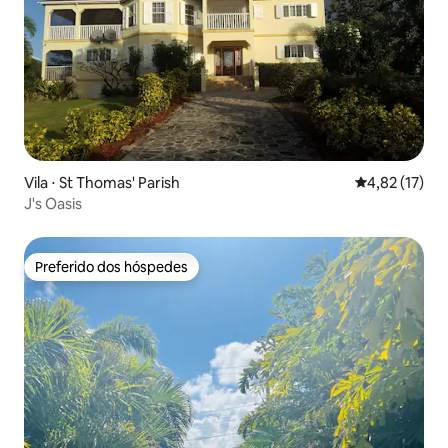
Vila ⋅ St Thomas' Parish
4,82 de uma a
4,82 (17)
J's Oasis
Preferido dos hóspedes
Preferido dos hóspedes