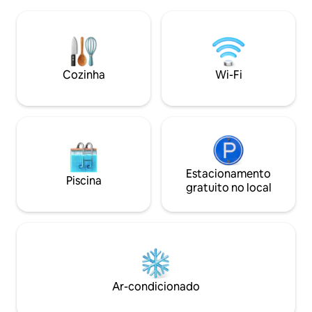
taças. Roupa de cama, toalhas e toalhas
cama e produtos d
de praia. Jardins exuberantes com
Deixe-nos hospeda
frutas tropicais que você pode saborear
nossa encantadora
na estação. Perto de trilhas históricas
de que o estresse
ricas em tradição, este estúdio é ideal
mundo real desaparecerão
como base para explorar a ilha. Um carro
Cozinha
Wi-Fi
querer ir embora!
alugado pode ser providenciado. Não é
permitido fumar dentro da casa de
campo.
Estacionamento
Piscina
gratuito no local
Ar-condicionado