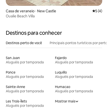
Casa de veraneio ⋅ New Castle
5 de uma 
5 (4)
Oualie Beach Villa
Destinos para conhecer
Destinos perto de você
Principais pontos turísticos por perto
San Juan
Fajardo
Aluguéis por temporada
Aluguéis por temporada
Ponce
Luquillo
Aluguéis por temporada
Aluguéis por temporada
Sainte-Anne
Humacao
Aluguéis por temporada
Aluguéis por temporada
Les Trois-Îlets
Mostrar mais
Aluguéis por temporada