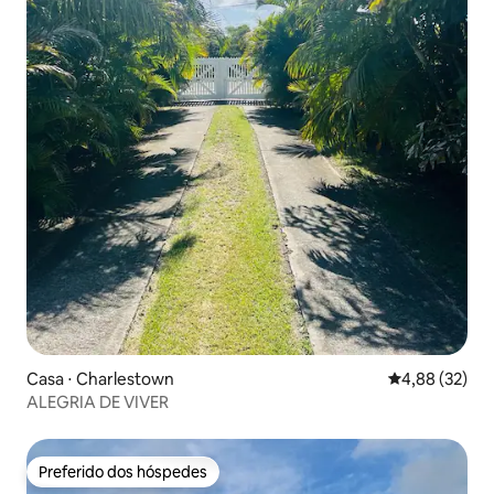
Casa ⋅ Charlestown
4,88 de uma a
4,88 (32)
ALEGRIA DE VIVER
Preferido dos hóspedes
Preferido dos hóspedes