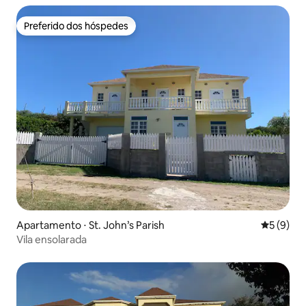
Preferido dos hóspedes
Preferido dos hóspedes
Apartamento ⋅ St. John’s Parish
5 de uma 
5 (9)
Vila ensolarada