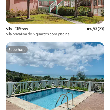
Vila ⋅ Cliftons
4,83 de uma a
4,83 (23)
Vila privativa de 5 quartos com piscina
Superhost
Superhost