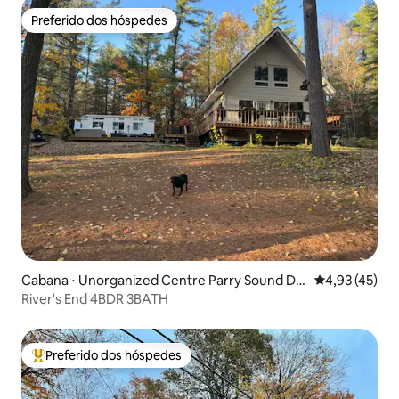
Preferido dos hóspedes
Preferido dos hóspedes
Cabana ⋅ Unorganized Centre Parry Sound Dis
4,93 de uma a
4,93 (45)
trict
River's End 4BDR 3BATH
Preferido dos hóspedes
Entre os melhores preferidos dos hóspedes