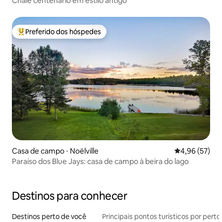
Chalé centenário em estilo antigo
Preferido dos hóspedes
Entre os melhores preferidos dos hóspedes
Casa de campo ⋅ Noëlville
4,96 de uma a
4,96 (57)
Paraíso dos Blue Jays: casa de campo à beira do lago
Destinos para conhecer
Destinos perto de você
Principais pontos turísticos por perto