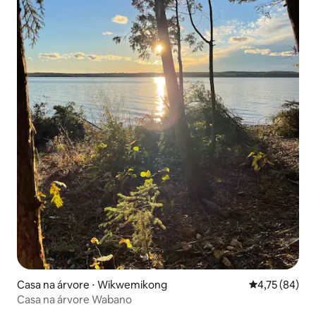
Casa na árvore ⋅ Wikwemikong
4,75 de uma a
4,75 (84)
Casa na árvore Wabano