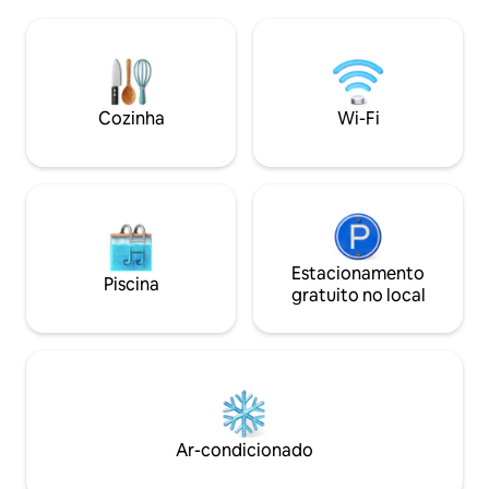
beira do lago. O Lago Nepewassi tem 16
Estacionamento pa
milhas de comprimento e uma boa
um bairro familiar e
pesca. A casa do proprietário está
hóspedes têm aces
localizada na propriedade. Cabana inclui
velocidade, cabo +
roupa de cama, toalhas, geladeira, placa
sem animais de es
de aquecimento, churrasqueira a
permitido fumar/v
Cozinha
Wi-Fi
carvão. As crianças ficam gratuitamente
casa. O porão também é usado como
- por favor, informe ao reservar.
Airbnb.
Estacionamento
Piscina
gratuito no local
Ar-condicionado