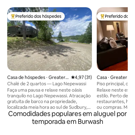
Preferido dos hóspedes
Preferido dos 
Entre os melhores preferidos dos hóspedes
Entre os melhore
Casa de hóspedes ⋅ Greater S
4,97 de uma avaliação média de
4,97 (31)
Casa ⋅ Greater Su
udbury
Chalé de 2 quartos — Lago Nepewassi
Piso principal, cas
relaxar!
Faça uma pausa e relaxe neste oásis
Relaxe neste espa
tranquilo no Lago Nepewassi. Atracação
estilo. Perto de t
gratuita de barco na propriedade,
restaurantes, hosp
localizada meia hora ao sul de Sudbury,
ou compras. Móve
Comodidades populares em aluguel por
Ontário. Internet grátis (nova). Ideal para
cômodos da casa!
pessoas que desejam passear de barco,
mobiliada e cercad
temporada em Burwash
pescar, relaxar ou visitar os pontos
3 camas tamanho 
turísticos de Sudbury e passar as noites à
+ poltrona reclináv