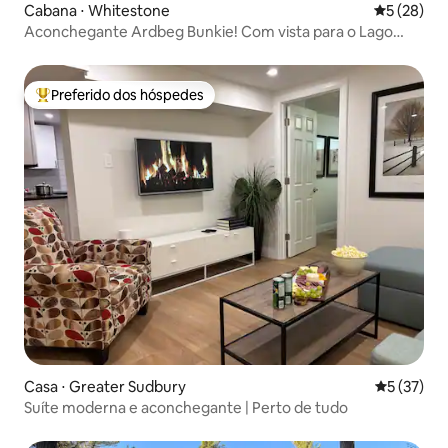
Cabana ⋅ Whitestone
5 de uma a
5 (28)
Aconchegante Ardbeg Bunkie! Com vista para o Lago
Gooseneck.
Preferido dos hóspedes
Entre os melhores preferidos dos hóspedes
Casa ⋅ Greater Sudbury
5 de uma a
5 (37)
Suíte moderna e aconchegante | Perto de tudo