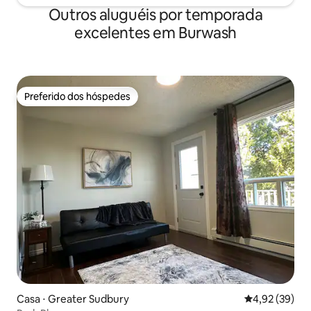
Outros aluguéis por temporada
excelentes em Burwash
Preferido dos hóspedes
Preferido dos hóspedes
Casa ⋅ Greater Sudbury
4,92 de uma a
4,92 (39)