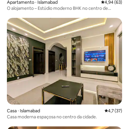
Apartamento ⋅ Islamabad
4,94 de uma a
4,94 (63)
O alojamento – Estúdio moderno BHK no centro de
Islamabad
Casa ⋅ Islamabad
4,7 de uma a
4,7 (37)
Casa moderna espaçosa no centro da cidade.