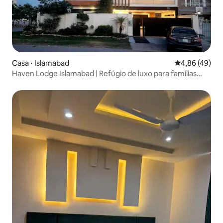
Casa ⋅ Islamabad
4,86 de uma a
4,86 (49)
Haven Lodge Islamabad | Refúgio de luxo para famílias
com 7 quartos