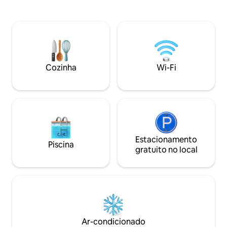
Utensílios e Talheres), Banheiro
Totalmente equipa
Abastecido e Colchões Sobressalentes,
torradeira, chaleir
Jardim Privado no Terraço com
de cozinha, kits d
Assentos, Vistas Deslumbrantes.
pessoal estilo hot
Localização privilegiada perto de
fechadura intelige
parques, shoppings, restaurantes, cafés,
acesso ao shoppin
a apenas 2 minutos de carro do Central
alimentação, acad
Cozinha
Wi-Fi
Park, a 5 minutos do Giga Mall, a 12
do prédio para um
minutos da cidade de Bahria (todas as
premium completa
fases) e a 1 hora do aeroporto.
Estacionamento
Piscina
gratuito no local
Ar-condicionado