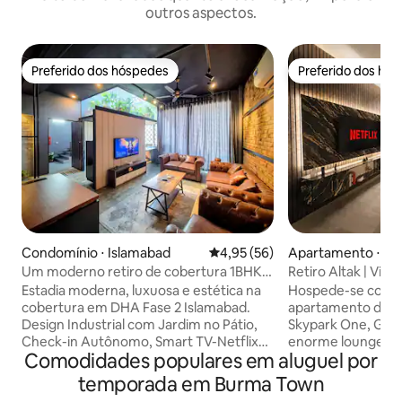
outros aspectos.
Preferido dos hóspedes
Preferido dos hó
Preferido dos hóspedes
Preferido dos hó
Condomínio ⋅ Islamabad
4,95 de uma avaliação média de
4,95 (56)
Apartamento ⋅ Is
Um moderno retiro de cobertura 1BHK-
Retiro Altak | Vis
DHA Fase 2 Isb
Netflix e relaxam
Estadia moderna, luxuosa e estética na
Hospede-se com l
cobertura em DHA Fase 2 Islamabad.
apartamento de 2 
Design Industrial com Jardim no Pátio,
Skypark One, Gul
Check-in Autônomo, Smart TV-Netflix
enorme lounge, q
Comodidades populares em aluguel por
Incluída, Wi-Fi Rápido, Cozinha
LED de 65" e uma
Totalmente Equipada (Fogão,
vistas deslumbrant
temporada em Burma Town
Microondas, Geladeira, Chaleira,
casa de fazenda e 