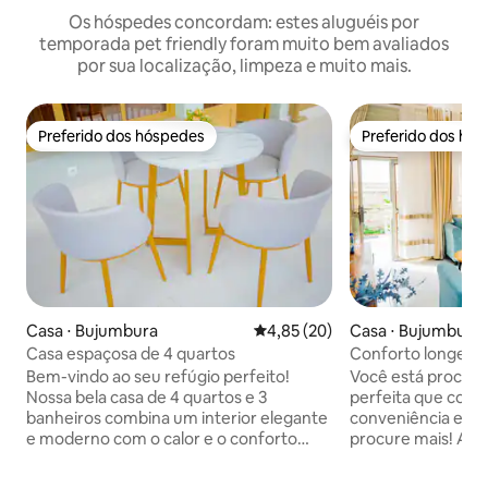
Os hóspedes concordam: estes aluguéis por
temporada pet friendly foram muito bem avaliados
por sua localização, limpeza e muito mais.
Preferido dos hóspedes
Preferido dos hó
Preferido dos hóspedes
Preferido dos hó
Casa ⋅ Bujumbura
4,85 de uma avaliação média de
4,85 (20)
Casa ⋅ Bujumbura
Casa espaçosa de 4 quartos
Conforto longe de
Bem-vindo ao seu refúgio perfeito!
Você está procura
Nossa bela casa de 4 quartos e 3
perfeita que comb
banheiros combina um interior elegante
conveniência e tr
e moderno com o calor e o conforto
procure mais! Ap
necessários para uma escapada
aluguel de 3 quart
verdadeiramente relaxante. Nós o
projetado para ate