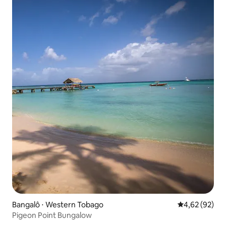
Bangalô ⋅ Western Tobago
4,62 de uma a
4,62 (92)
Pigeon Point Bungalow