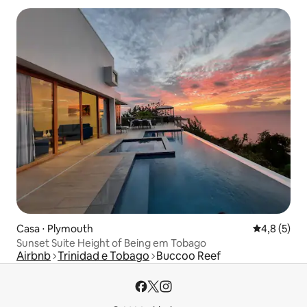
Casa ⋅ Plymouth
4,8 de uma 
4,8 (5)
Sunset Suite Height of Being em Tobago
Airbnb
Trinidad e Tobago
Buccoo Reef