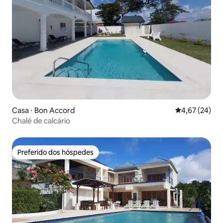
Casa ⋅ Bon Accord
4,67 de uma a
4,67 (24)
Chalé de calcário
Preferido dos hóspedes
Preferido dos hóspedes