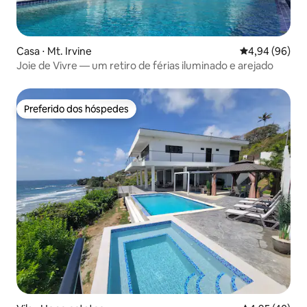
Casa ⋅ Mt. Irvine
4,94 de uma av
4,94 (96)
Joie de Vivre — um retiro de férias iluminado e arejado
Preferido dos hóspedes
Preferido dos hóspedes