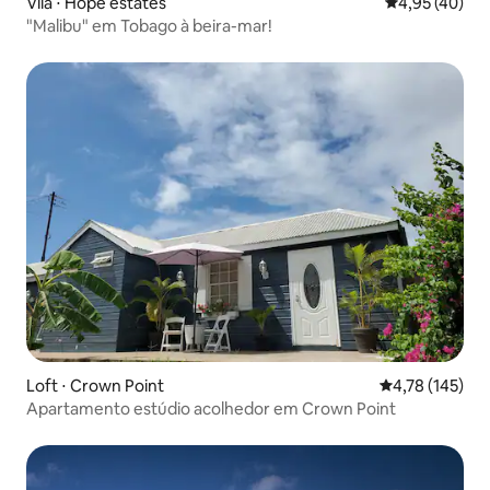
Vila ⋅ Hope estates
4,95 de uma a
4,95 (40)
"Malibu" em Tobago à beira-mar!
Loft ⋅ Crown Point
4,78 de uma av
4,78 (145)
Apartamento estúdio acolhedor em Crown Point