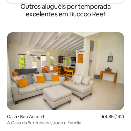
Outros aluguéis por temporada
excelentes em Buccoo Reef
Casa ⋅ Bon Accord
4,85 de uma av
4,85 (142)
A Casa da Serenidade, Jogo e Família