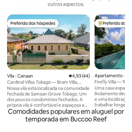
outros aspectos.
Preferido dos hóspedes
Preferido dos 
Preferido dos hóspedes
Entre os melhore
Apartamento ⋅ Be
Vila ⋅ Canaan
4,93 de uma avaliação média de
4,93 (44)
Firefly Villa — 'Roo
Cardinal Villas Tobago — Bram Villa,
Samaan Grove
Uma casa espaços
Nossa vila está localizada na comunidade
lindamente decor
fechada de Samaan Grove Tobago. Um
e uma localização 
dos poucos condomínios fechados. A
trabalhar longe de
própria vila é confortável e espaçosa e
Comodidades populares em aluguel por
dois quartos dupl
parece um lar longe de casa. Os
espaços de trabal
arredores são exuberantes e tranquilos,
temporada em Buccoo Reef
cozinha totalment
com pássaros cantando e bela
de cozinha e gelad
vegetação. Nosso pátio ao ar livre