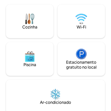
frontal, banheiros 
convida você a relaxar e relaxar e se
madeira. Deite-se 
divertir dias de piscina com a família e as
borda infinita e 
crianças absolutamente adoram.
Tangara azul-acin
Finalmente, conecte-se às nossas luzes
bem sobre sua ca
de ventilador Bluetooth no nosso pátio e
para a outra. A mistura perfeita de casa
desfrute da sua lista de reprodução
Cozinha
Wi-Fi
na árvore e encant
favorita enquanto desfruta da
caribenha à beira d
companhia do seu grupo, tira uma
soneca no pátio ou nada na piscina.
Venha experimentar umas férias
verdadeiramente relaxantes
desconectando-se da “agitação” da vida
e conectando-se com aqueles que
importam 🤍
Estacionamento
Piscina
gratuito no local
Ar-condicionado