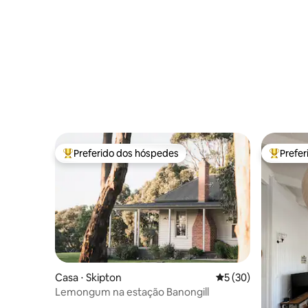
Preferido dos hóspedes
Prefe
Entre os melhores preferidos dos hóspedes
Entre os
Casa ⋅ Skipton
5 de uma avaliação 
5 (30)
Lemongum na estação Banongill