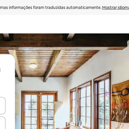
mas informações foram traduzidas automaticamente. 
Mostrar idioma
ore-os usando as seta para cima e para baixo do teclado ou tocando e