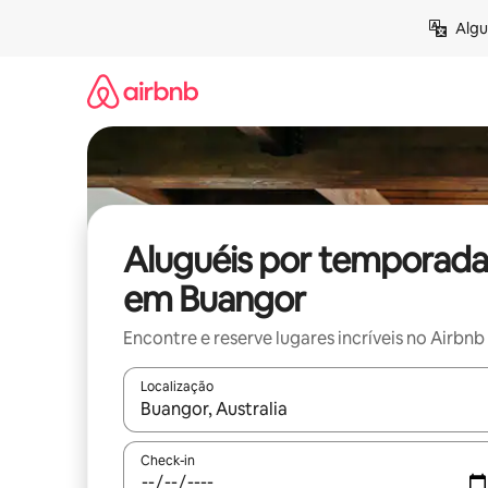
Pular
Algu
para
o
conteúdo
Aluguéis por temporada
em Buangor
Encontre e reserve lugares incríveis no Airbnb
Localização
Quando os resultados estiverem disponíveis, expl
Check-in