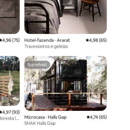
4,96 de uma avaliação média de 5, 75 avaliações
4,96 (75)
Hotel-fazenda ⋅ Ararat
4,98 de uma avaliação
4,98 (65)
Travesseiros e geleias
Superhost
os hóspedes
Superhost
4,97 de uma avaliação média de 5, 93 avaliações
4,97 (93)
Microcasa ⋅ Halls Gap
4,74 de uma avaliação
4,74 (65)
loresta |
SHAK Halls Gap
axamento