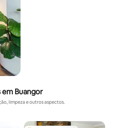
s em Buangor
o, limpeza e outros aspectos.
Casa de 