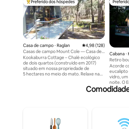
Preferido dos hóspedes
Preferid
Entre os melhores preferidos dos hóspedes
Preferid
Casa de campo ⋅ Raglan
4,98 de uma avaliação m
4,98 (128)
Casas de campo Mount Cole — Casa de
Cabana ⋅ 
campo Kookaburra
Kookaburra Cottage – Chalé ecológico
Retiro bou
de dois quartos (construído em 2017)
e lareira 
Acorde co
situado em nossa propriedade de
eucalipto
5 hectares no meio do mato. Relaxe na
vidro, um
propriedade ou use-a como base para
noite. O 
caminhar na floresta estadual de Mount
Comodidades
para casa
Cole nas proximidades ou visitar as
privado na
vinícolas dos Pirineus. Vida selvagem
para cami
abundante, incluindo wallabies, equidnas
suficient
e uma ampla variedade de aves. A 15 km
para perce
de Beaufort. Aconchegante lareira
Um interio
externa de ferro fundido no deck; lenha
paredes d
fornecida. Carregador de carro elétrico.
único." (J
Infelizmente, o templo histórico de