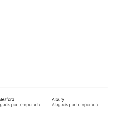
ções
lesford
Albury
uguéis por temporada
Aluguéis por temporada