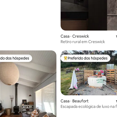
Casa ⋅ Creswick
Retiro rural em Creswick
rido dos hóspedes
Preferido dos hóspedes
 melhores preferidos dos hóspedes
Entre os melhores preferidos d
Casa ⋅ Beaufort
média de 5, 30 avaliações
Escapada ecológica de luxo na f
Vida selvagem, fogueira e rel