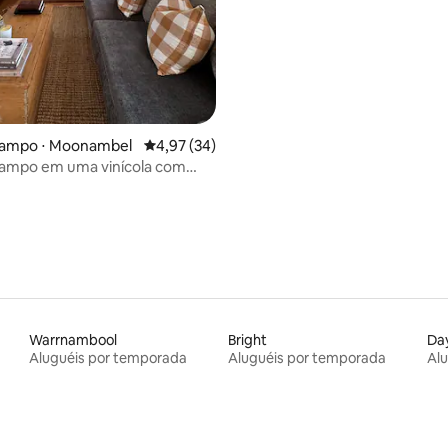
campo ⋅ Moonambel
4,97 de uma avaliação média de 5, 34 avalia
4,97 (34)
campo em uma vinícola com
a os vinhedos
Warrnambool
Bright
Day
Aluguéis por temporada
Aluguéis por temporada
Al