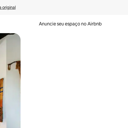
 original
Anuncie seu espaço no Airbnb
 deslizando o dedo na tela.