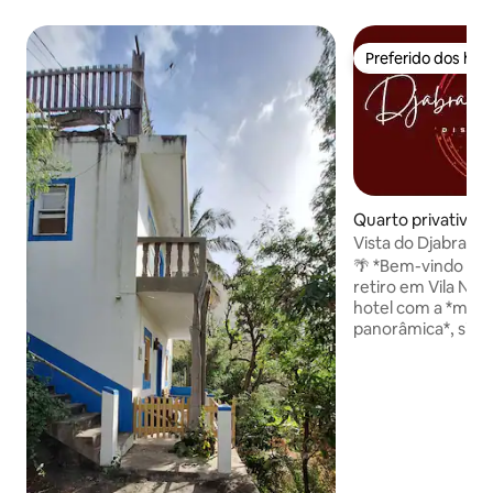
Preferido dos hó
Preferido dos hó
Quarto privativo ⋅
Vista do Djabraba 
🌴 *Bem-vindo ao c
retiro em Vila Nov
hotel com a *melho
panorâmica*, situa
arejadas* da ilha.
espaçosos* 🛏️ sã
*simplicidade e fu
manhãs, desfrute
self-service* ☕ 📍 Localizado na
encantadora vila de
*Wi-Fi gratuito* em