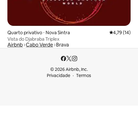
Quarto privativo ⋅ Nova Sintra
4,79 de uma a
4,79 (14)
Vista do Djabraba Triplex
Airbnb
Cabo Verde
Brava
© 2026 Airbnb, Inc.
Privacidade
Termos