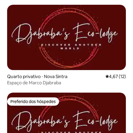
Quarto privativo ⋅ Nova Sintra
4,67 de uma a
4,67 (12)
Espaço de Marco Djabraba
Preferido dos hóspedes
Preferido dos hóspedes