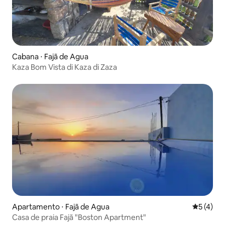
Cabana ⋅ Fajã de Agua
Kaza Bom Vista di Kaza di Zaza
Apartamento ⋅ Fajã de Agua
5 de uma 
5 (4)
Casa de praia Fajã "Boston Apartment"