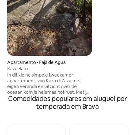
*vigilância por víd
segurança.
Apartamento ⋅ Fajã de Agua
Kaza Baixo
In dit kleine simpele tweekamer
appartement, van Kaza di Zaza met
eigen veranda en uitzicht over de
oceaan kom je helemaal tot rust. Met je
Comodidades populares em aluguel por
eigen keukentje erbij kun je helemaal je
eigen gang gaan. Het ligt net buiten een
temporada em Brava
klein dorpje met vriendelijke,
behulpzame mensen. Als je van
wandelen houd is dit een prachtige
basis. Op tien minuten lopen ie er een
'piscine natural'. Voor de barretjes is er