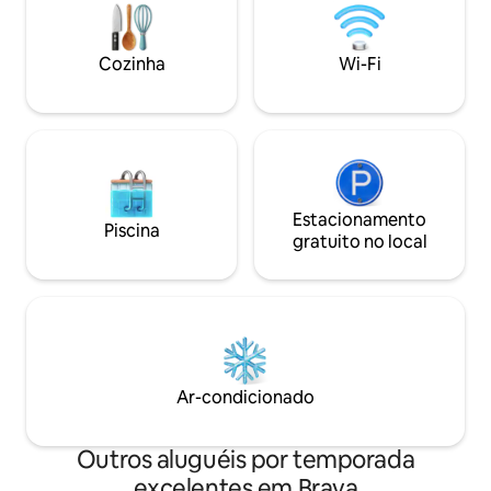
tegenwoordig een strand. Ook hier kan
je heerlijk zwemmen. Heerlijk genieten
dus!
Cozinha
Wi-Fi
Estacionamento
Piscina
gratuito no local
Ar-condicionado
Outros aluguéis por temporada
excelentes em Brava