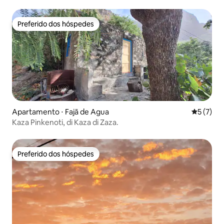
Preferido dos hóspedes
Preferido dos hóspedes
Apartamento ⋅ Fajã de Agua
5 de uma 
5 (7)
Kaza Pinkenoti, di Kaza di Zaza.
Preferido dos hóspedes
Preferido dos hóspedes