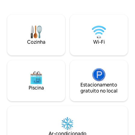
cortinas blackout,
quem busca tranquilidade e para
ambiente, sombras
apreciadores Desfrute de uma
geladas que ofer
escapadela em nossa idílica casa de
refrescante de cin
férias – relaxe, acomode-se e respire
design cocoon ta
fundo. Nossa casa de sauna é um
chuveiro com efei
verdadeiro oásis de bem-estar e conta
lazer para relaxar
com lareira e uma área de relaxamento
uma luxuosa cama k
Cozinha
Wi-Fi
aconchegante. Você pode adicioná-lo
diariamente por uma taxa adicional.
Estacionamento
Piscina
gratuito no local
Ar-condicionado