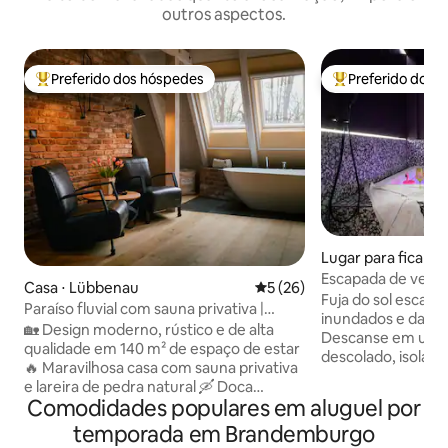
outros aspectos.
Preferido dos hóspedes
Preferido dos 
Entre os melhores preferidos dos hóspedes
Entre os melhore
Lugar para ficar ⋅ 
Escapada de verão 
Casa ⋅ Lübbenau
5 de uma avaliação média de
5 (26)
privado em Kreuz
Fuja do sol escald
Paraíso fluvial com sauna privativa |
inundados e das r
Spreewald
🏡 Design moderno, rústico e de alta
Descanse em um s
qualidade em 140 m² de espaço de estar
descolado, isolado
🔥 Maravilhosa casa com sauna privativa
do verão. Mergulh
e lareira de pedra natural 🛶 Doca
refrescantes e bo
Comodidades populares em aluguel por
própria para barcos no rio 🌿 Localização
jacuzzi privativa de 1
tranquila, paradisíaca e isolada em
temporada em Brandemburgo
de absoluta intim
Spreewalddorf ✨ Ideal para casais, para