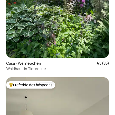
Casa ⋅ Werneuchen
5 de uma a
5 (35)
Waldhaus in Tiefensee
Preferido dos hóspedes
Entre os melhores preferidos dos hóspedes