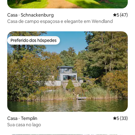
Casa ⋅ Schnackenburg
5 de uma a
5 (47)
Casa de campo espaçosa e elegante em Wendland
Preferido dos hóspedes
Preferido dos hóspedes
Casa ⋅ Templin
5 de uma a
5 (33)
Sua casa no lago