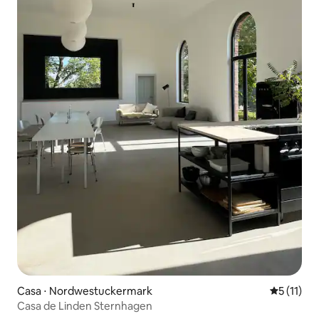
Casa ⋅ Nordwestuckermark
5 de uma a
5 (11)
Casa de Linden Sternhagen