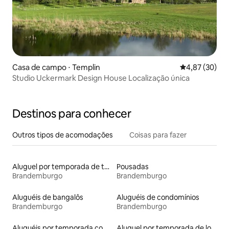
Casa de campo ⋅ Templin
4,87 de uma a
4,87 (30)
Studio Uckermark Design House Localização única
Destinos para conhecer
Outros tipos de acomodações
Coisas para fazer
Aluguel por temporada de tendas
Pousadas
Brandemburgo
Brandemburgo
Aluguéis de bangalôs
Aluguéis de condomínios
Brandemburgo
Brandemburgo
Aluguéis por temporada com acesso ao lago
Aluguel por temporada de lofts