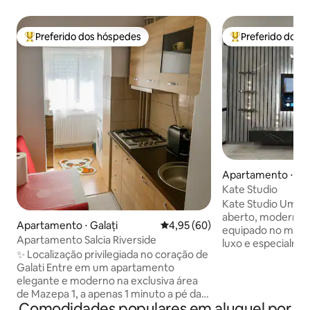
Preferido dos hóspedes
Preferido dos 
Entre os melhores preferidos dos hóspedes
Entre os melhore
Apartamento ⋅ Gal
Kate Studio
Kate Studio Um es
aberto, modernam
Apartamento ⋅ Galați
4,95 de uma avaliação média de
4,95 (60)
equipado no máxi
Apartamento Salcia Riverside
luxo e especialme
✨ Localização privilegiada no coração de
Escolhendo o estú
Galati Entre em um apartamento
de uma cozinha to
elegante e moderno na exclusiva área
smart tv com apli
de Mazepa 1, a apenas 1 minuto a pé da
disponíveis, máqu
Comodidades populares em aluguel por
deslumbrante Promenade do Danúbio
de passar e tudo o