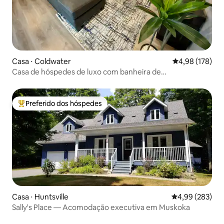
Casa ⋅ Coldwater
4,98 de uma av
4,98 (178)
Casa de hóspedes de luxo com banheira de
hidromassagem privativa e trilhas
Preferido dos hóspedes
Entre os melhores preferidos dos hóspedes
Casa ⋅ Huntsville
4,99 de uma ava
4,99 (283)
Sally's Place — Acomodação executiva em Muskoka