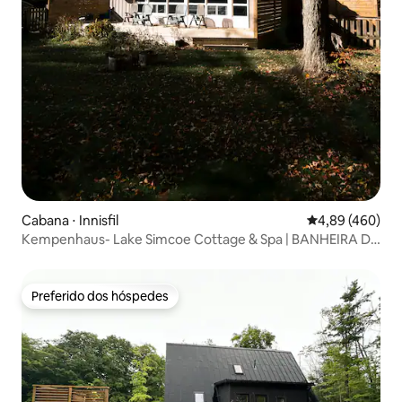
Cabana ⋅ Innisfil
4,89 de uma ava
4,89 (460)
Kempenhaus- Lake Simcoe Cottage & Spa | BANHEIRA DE
HIDROMASSAGEM
Preferido dos hóspedes
Preferido dos hóspedes