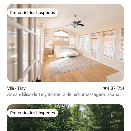
Preferido dos hóspedes
Preferido dos hóspedes
Vila ⋅ Tiny
4,87 de uma a
4,87 (75)
As sandálias de Tiny Banheira de hidromassagem, sauna,
praia de areia branca
Preferido dos hóspedes
Preferido dos hóspedes