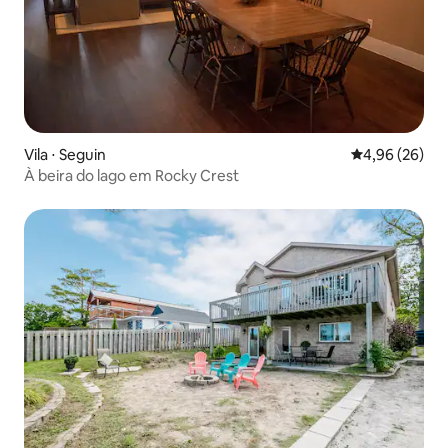
Vila ⋅ Seguin
4,96 de uma a
4,96 (26)
À beira do lago em Rocky Crest