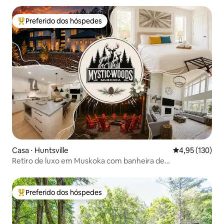
Preferido dos hóspedes
Entre os melhores preferidos dos hóspedes
Casa ⋅ Huntsville
4,95 de uma av
4,95 (130)
Retiro de luxo em Muskoka com banheira de
hidromassagem e lareira externa • Acomoda 10 pessoas
Preferido dos hóspedes
Entre os melhores preferidos dos hóspedes