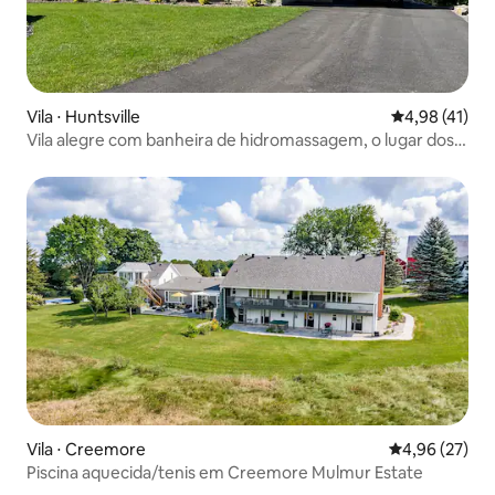
Vila ⋅ Huntsville
4,98 de uma a
4,98 (41)
Vila alegre com banheira de hidromassagem, o lugar dos
seus sonhos
Vila ⋅ Creemore
4,96 de uma a
4,96 (27)
Piscina aquecida/tenis em Creemore Mulmur Estate