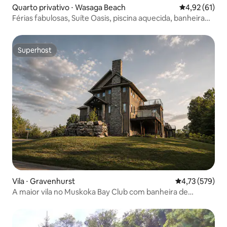
Quarto privativo ⋅ Wasaga Beach
4,92 de uma a
4,92 (61)
Férias fabulosas, Suíte Oasis, piscina aquecida, banheira
de hidromassagem
Superhost
Superhost
Vila ⋅ Gravenhurst
4,73 de uma av
4,73 (579)
A maior vila no Muskoka Bay Club com banheira de
hidromassagem!