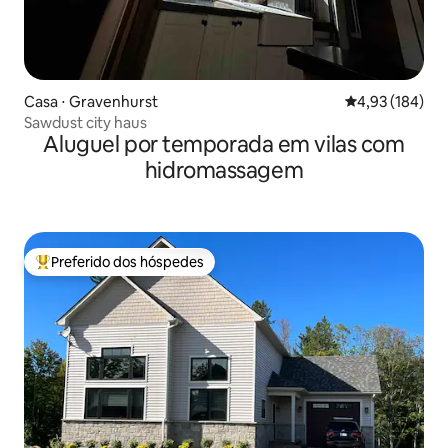
Casa ⋅ Gravenhurst
4,93 de uma av
4,93 (184)
Sawdust city haus
Aluguel por temporada em vilas com
hidromassagem
Preferido dos hóspedes
Entre os melhores preferidos dos hóspedes