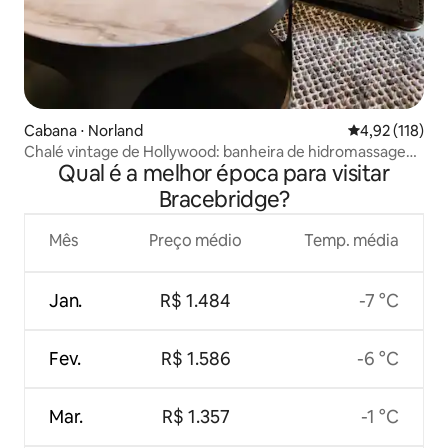
Cabana ⋅ Norland
4,92 de uma av
4,92 (118)
Chalé vintage de Hollywood: banheira de hidromassagem,
Qual é a melhor época para visitar
churrasqueira, sauna e praia
Bracebridge?
Mês
Preço médio
Temp. média
Jan.
R$ 1.484
-7 °C
Fev.
R$ 1.586
-6 °C
Mar.
R$ 1.357
-1 °C