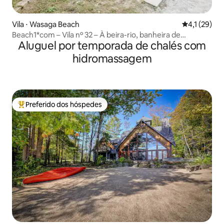
Vila ⋅ Wasaga Beach
4,1 de uma a
4,1 (29)
Beach1*com – Vila nº 32 – À beira-rio, banheira de
Aluguel por temporada de chalés com
hidromassagem
hidromassagem
Preferido dos hóspedes
Entre os melhores preferidos dos hóspedes