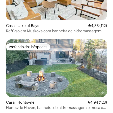
Casa ⋅ Lake of Bays
4,83 de uma av
4,83 (112)
Refúgio em Muskoka com banheira de hidromassagem e
jogos
Preferido dos hóspedes
Preferido dos hóspedes
Casa ⋅ Huntsville
4,94 de uma av
4,94 (123)
Huntsville Haven, banheira de hidromassagem e mesa de
bilhar!