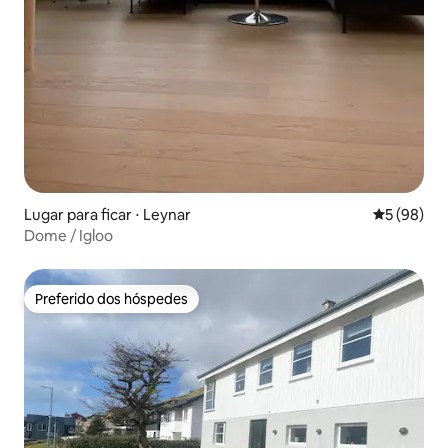
Lugar para ficar ⋅ Leynar
5 de uma a
5 (98)
Dome / Igloo
Preferido dos hóspedes
Preferido dos hóspedes