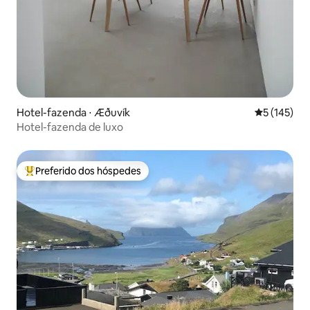
Hotel-fazenda ⋅ Æðuvík
5 de uma av
5 (145)
Hotel-fazenda de luxo
Preferido dos hóspedes
Entre os melhores preferidos dos hóspedes