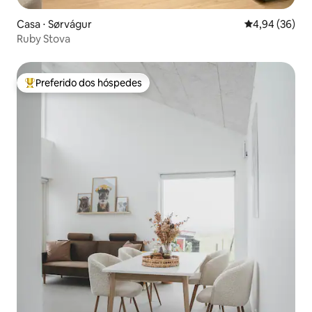
Casa ⋅ Sørvágur
4,94 de uma a
4,94 (36)
Ruby Stova
Preferido dos hóspedes
Entre os melhores preferidos dos hóspedes