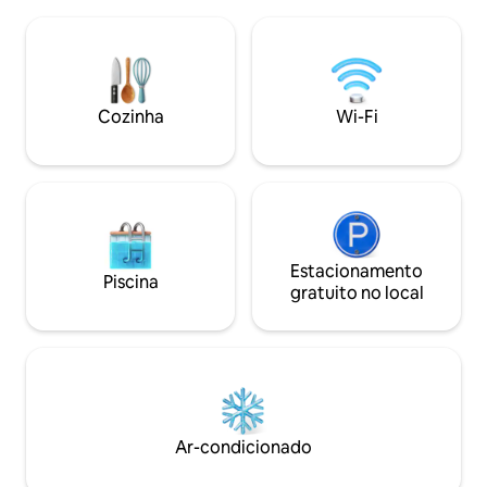
piso térreo: cozinha e sala de estar em
originais, tons ne
um. E um banheiro. Piso superior: um
de carvalho. Dura
quarto principal, destinado a dois adultos
também foi dada 
e um espaço aberto adicional para
sustentabilidade 
dormir dois adultos adicionais. A vista da
instalação de um 
casa é considerada uma das melhores
aquecimento térm
Cozinha
Wi-Fi
das Ilhas Faroé. Nosso objetivo é
Consulte nosso an
proporcionar uma experiência de
o apartamento no 
qualidade garantida para nossos
hóspedes e garantir o máximo conforto.
boas-vindas Anita & Tróndur:)
Estacionamento
Piscina
gratuito no local
Ar-condicionado