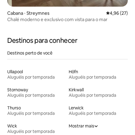
Cabana ⋅ Streymnes
4,96 de uma a
4,96 (27)
Chalé moderno e exclusivo com vista para o mar
Destinos para conhecer
Destinos perto de você
Ullapool
Höfn
Aluguéis por temporada
Aluguéis por temporada
Stornoway
Kirkwall
Aluguéis por temporada
Aluguéis por temporada
Thurso
Lerwick
Aluguéis por temporada
Aluguéis por temporada
Wick
Mostrar mais
Aluguéis por temporada