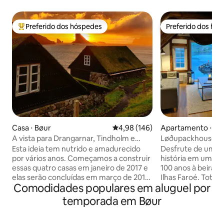
Preferido dos hóspedes
Preferido dos hó
Entre os melhores preferidos dos hóspedes
Preferido dos hó
Casa ⋅ Bøur
4,98 de uma avaliação média de 
4,98 (146)
Apartamento ⋅ Sø
A vista para Drangarnar, Tindholm e
Løðupackhouse - 
Mykines
Piso Superior
Esta ideia tem nutrido e amadurecido
Desfrute de uma e
por vários anos. Começamos a construir
história em um a
essas quatro casas em janeiro de 2017 e
100 anos à beira-m
elas serão concluídas em março de 2018
Ilhas Faroé. Totalmente reformada em
Comodidades populares em aluguel por
As antigas casas Faroese são agradáveis
2019, a LPH oferec
à paisagem geral Faroese, e, portanto,
comodidades mode
temporada em Bøur
naturalmente visamos este antigo
ao mesmo tempo, a
método de construção/edificação. O
tradicionais da ca