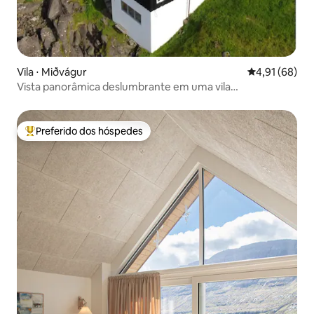
Vila ⋅ Miðvágur
4,91 de uma a
4,91 (68)
Vista panorâmica deslumbrante em uma vila
aconchegante à beira-mar.
Preferido dos hóspedes
Entre os melhores preferidos dos hóspedes