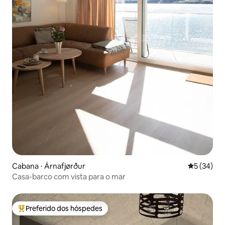
Cabana ⋅ Árnafjørður
5 de uma a
5 (34)
Casa-barco com vista para o mar
Preferido dos hóspedes
Entre os melhores preferidos dos hóspedes