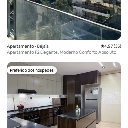
Apartamento ⋅ Béjaïa
4,97 de uma a
4,97 (35)
Apartamento F2 Elegante, Moderno Conforto Absoluto
Preferido dos hóspedes
Preferido dos hóspedes