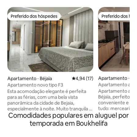
Preferido dos hóspedes
Preferido dos hó
Preferido dos hóspedes
Preferido dos hó
Apartamento ⋅ Béj
Apartamento ⋅ Béjaïa
4,94 de uma avaliação média de
4,94 (17)
Apartamento acon
Apartamento novo tipo F3
vista para Gouray
Apartamento acol
Esta acomodação elegante é perfeita
Béjaïa, perfeito p
para as férias, com uma bela vista
conveniente e sem
panorâmica da cidade de Bejaia,
tudo: mercearia, 
especialmente à noite. Muito tranquila e
Comodidades populares em aluguel por
farmácia e acade
familiar, localizada no 7º andar com
curta distância a 
elevador, bem equipada, com máquina
temporada em Boukhelifa
apenas 200 metros,
de lavar, secadora, água 24 horas,
locomover facilme
cafeteira de cápsulas e sanduicheira,