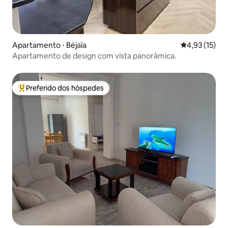
Apartamento ⋅ Béjaïa
4,93 de uma a
4,93 (15)
Apartamento de design com vista panorâmica.
Preferido dos hóspedes
Entre os melhores preferidos dos hóspedes