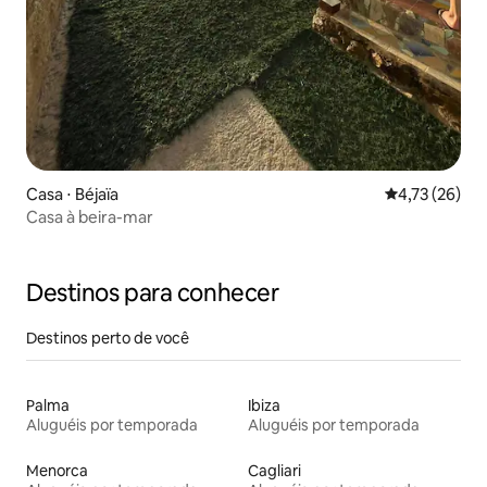
Casa ⋅ Béjaïa
4,73 de uma a
4,73 (26)
Casa à beira-mar
Destinos para conhecer
Destinos perto de você
Palma
Ibiza
Aluguéis por temporada
Aluguéis por temporada
Menorca
Cagliari