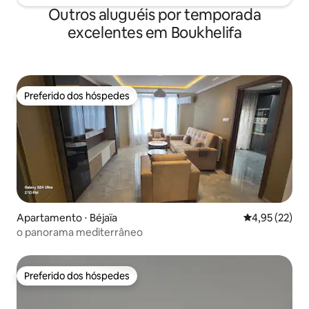
Outros aluguéis por temporada
excelentes em Boukhelifa
Preferido dos hóspedes
Preferido dos hóspedes
Apartamento ⋅ Béjaïa
4,95 de uma a
4,95 (22)
o panorama mediterrâneo
Preferido dos hóspedes
Preferido dos hóspedes