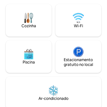
silenciosa e segu
micro-ondas, 40 GB de Internet, Smart
na superfície. Loc
TV, Netflix, 2 aparelhos de ar-
com acesso por e
condicionado de 12 kW e espaço de lazer
bela vista desobs
para crianças. Só que, antes de entrar no
para relaxar. Uma 
estacionamento, há uma pista de 200
combina conforto,
metros que não é pavimentada, mas sim
Cozinha
Wi-Fi
tranquilidade.
asfaltada, devido a obras municipais.
Estacionamento
Piscina
gratuito no local
Ar-condicionado