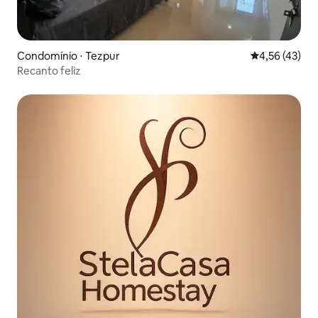
Condomínio ⋅ Tezpur
4,56 de uma a
4,56 (43)
Recanto feliz