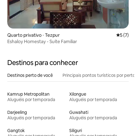
Quarto privativo ⋅ Tezpur
5 de uma 
5 (7)
Eshaloy Homestay - Suíte Familiar
Destinos para conhecer
Destinos perto de você
Principais pontos turísticos por perto
Kamrup Metropolitan
Xilongue
Aluguéis por temporada
Aluguéis por temporada
Darjeeling
Guwahati
Aluguéis por temporada
Aluguéis por temporada
Gangtok
Siliguri
Aluguéis por temporada
Aluguéis por temporada