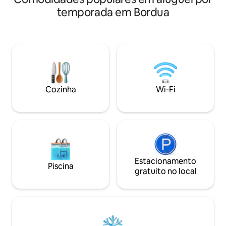
velocidade, cozin
central, combina conforto com
temporada em Bordua
equipada. Além dis
praticidade. O ambiente acolhedor, as
privada, tranquila 
comodidades essenciais, como ar
espaçosa é perfei
condicionado no quarto principal (custo
amigos que viajam
adicional de ₹ 400 por ar condicionado),
procuram uma esta
e um ambiente tranquilo o tornam ideal
muito o que fazer 
para relaxamento ou trabalho. Apesar
visite para explora
do ambiente tranquilo, fica perto das
principais atrações, mercados e
Cozinha
Wi-Fi
restaurantes. Perfeito para famílias,
casais ou viajantes individuais.
Estacionamento
Piscina
gratuito no local