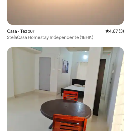
Casa ⋅ Tezpur
4,67 de uma 
4,67 (3)
StelaCasa Homestay Independente (1BHK)