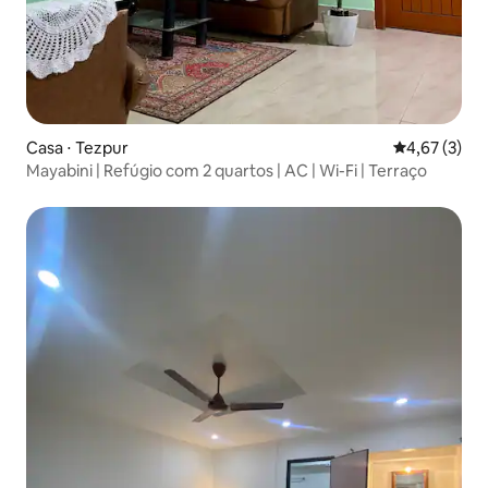
Casa ⋅ Tezpur
4,67 de uma 
4,67 (3)
Mayabini | Refúgio com 2 quartos | AC | Wi-Fi | Terraço