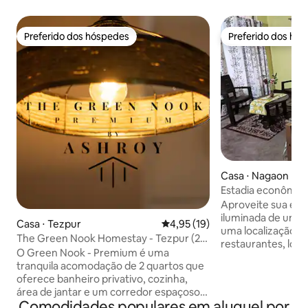
Preferido dos hóspedes
Preferido dos hó
Preferido dos hóspedes
Preferido dos hó
Casa ⋅ Nagaon
Estadia econômica
Aproveite sua est
iluminada de um q
Casa ⋅ Tezpur
4,95 de uma avaliação média de
4,95 (19)
uma localização ce
The Green Nook Homestay - Tezpur (2
restaurantes, lojas
quartos)
O Green Nook - Premium é uma
Localização marav
tranquila acomodação de 2 quartos que
tempo com a famíl
oferece banheiro privativo, cozinha,
negócios. As com
área de jantar e um corredor espaçoso.
estacionamento gra
Comodidades populares em aluguel por
Localizado em uma área serena, mas