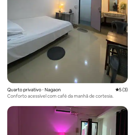
Quarto privativo ⋅ Nagaon
5 de uma 
5 (3)
Conforto acessível com café da manhã de cortesia.