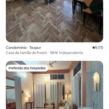
Condomínio ⋅ Tezpur
5 de uma a
5 (11)
Casa de família da Preeti - 1BHK independente
Preferido dos hóspedes
Preferido dos hóspedes