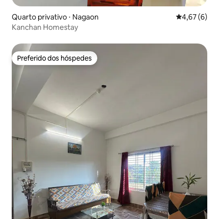
Quarto privativo ⋅ Nagaon
4,67 de uma 
4,67 (6)
Kanchan Homestay
Preferido dos hóspedes
Preferido dos hóspedes