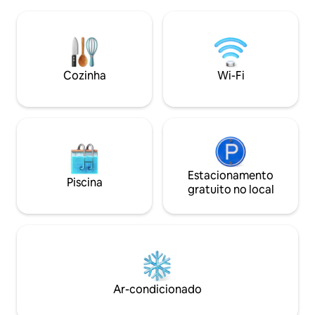
apartamento espaçoso foi
Branch a cerca de 
recentemente renovado com
Cerca de 10 km de
comodidades modernas e tem uma
lei fora das trilha
sensação de campo. Depois de um longo
Outlaw. Temos es
dia, desfrute de um tempo relaxante no
trailers no topo 
deck em frente a uma fogueira quente e
fluxo de caiaque o
Cozinha
Wi-Fi
assado de marshmallows. Venha ficar
distância de carro.
com os verdadeiros McCoys!
Estacionamento
Piscina
gratuito no local
Ar-condicionado