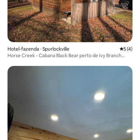
Hotel-fazenda ⋅ Spurlockville
5 de uma 
5 (4)
Horse Creek - Cabana Black Bear perto de Ivy Branch
HMT