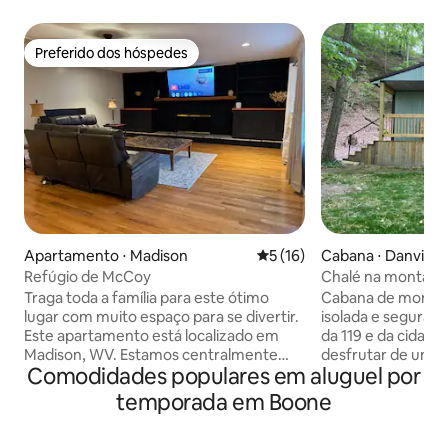
Preferido dos hóspedes
Preferido dos hóspedes
Apartamento ⋅ Madison
5 de uma avaliação média de
5 (16)
Cabana ⋅ Danville
Refúgio de McCoy
Chalé na montanha
McCoy
Traga toda a família para este ótimo
Cabana de montan
lugar com muito espaço para se divertir.
isolada e segura 
Este apartamento está localizado em
da 119 e da cidade de
Madison, WV. Estamos centralmente
desfrutar de um 
Comodidades populares em aluguel por
localizados no sistema de trilhas Hatfield
tranquilo, onde os
McCoy, acesso à água para caiaque e a
as chamadas da na
temporada em Boone
uma curta distância a pé de um
redor. Esses ávid
restaurante mexicano local. Este
vários acres para 