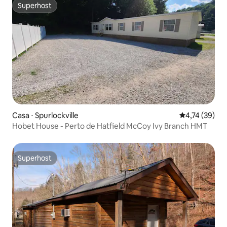
Superhost
Superhost
Casa ⋅ Spurlockville
4,74 de uma a
4,74 (39)
Hobet House - Perto de Hatfield McCoy Ivy Branch HMT
Superhost
Superhost