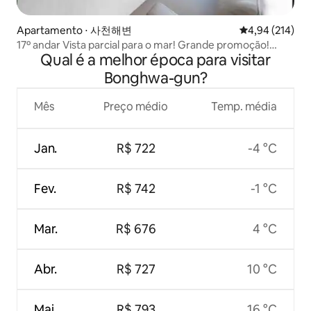
Apartamento ⋅ 사천해변
4,94 de uma av
4,94 (214)
17º andar Vista parcial para o mar! Grande promoção!
Qual é a melhor época para visitar
Luxo Famílias, amigos, casais. O mais preferido 3 quartos
suíte.
Bonghwa-gun?
Mês
Preço médio
Temp. média
Jan.
R$ 722
-4 °C
Fev.
R$ 742
-1 °C
Mar.
R$ 676
4 °C
Abr.
R$ 727
10 °C
Mai.
R$ 793
16 °C