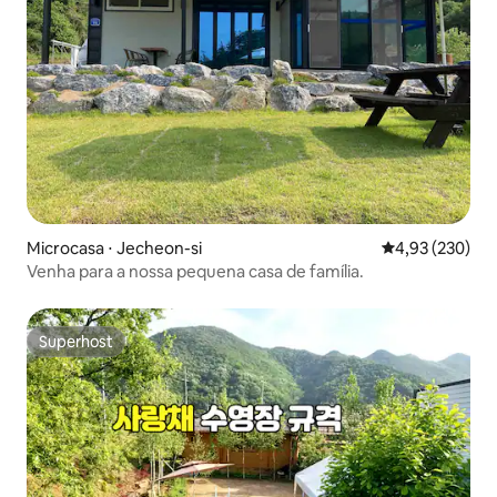
Microcasa ⋅ Jecheon-si
4,93 de uma av
4,93 (230)
Venha para a nossa pequena casa de família.
Superhost
Superhost