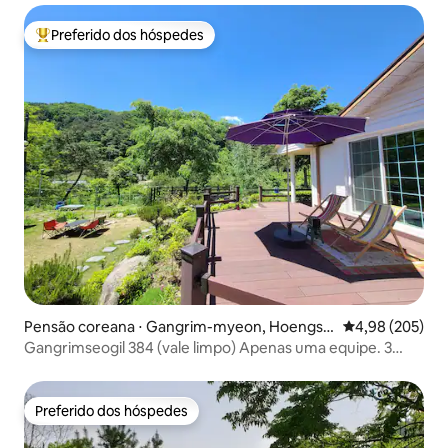
Preferido dos hóspedes
Entre os melhores preferidos dos hóspedes
Pensão coreana ⋅ Gangrim-myeon, Hoengse
4,98 de uma ava
4,98 (205)
on
Gangrimseogil 384 (vale limpo) Apenas uma equipe. 3
quartos, 3 camas, 2 banheiros (1 banheiro com lavanderia)
Preferido dos hóspedes
Preferido dos hóspedes