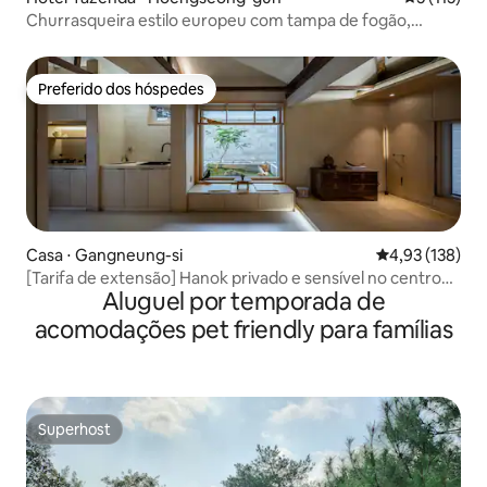
Churrasqueira estilo europeu com tampa de fogão,
costela e TV de 86 polegadas, utensílios de cozinha
#SteamerMurm
Preferido dos hóspedes
Preferido dos hóspedes
Casa ⋅ Gangneung-si
4,93 de uma av
4,93 (138)
[Tarifa de extensão] Hanok privado e sensível no centro
Aluguel por temporada de
da cidade
acomodações pet friendly para famílias
Superhost
Superhost