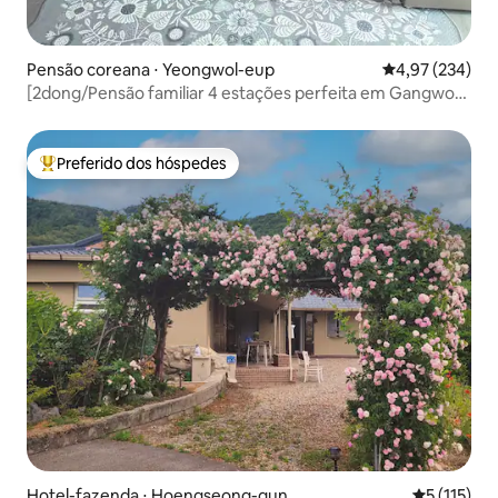
Pensão coreana ⋅ Yeongwol-eup
4,97 de uma av
4,97 (234)
[2dong/Pensão familiar 4 estações perfeita em Gangwon-
do] Casa de cura Yeongwol 2dong, boa para churrasco
Preferido dos hóspedes
Entre os melhores preferidos dos hóspedes
Hotel-fazenda ⋅ Hoengseong-gun
5 de uma av
5 (115)