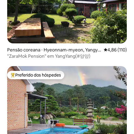
Pensão coreana ⋅ Hyeonnam-myeon, Yangya
4,86 de uma av
4,86 (110)
ng
"ZaraMok Pension" em YangYang(#양양)
Preferido dos hóspedes
Entre os melhores preferidos dos hóspedes