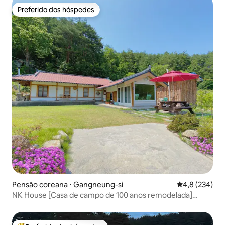
Preferido dos hóspedes
Preferido dos hóspedes
Pensão coreana ⋅ Gangneung-si
4,8 de uma av
4,8 (234)
NK House [Casa de campo de 100 anos remodelada]
#Jardim espaçoso. Para 4 pessoas. Churrasco grátis