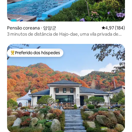
Pensão coreana ⋅ 양양군
4,97 de uma av
4,97 (184)
3 minutos de distância de Hajo-dae, uma vila privada de
2000 pyeong como uma floresta, apenas uma equipe!!
Preferido dos hóspedes
Entre os melhores preferidos dos hóspedes