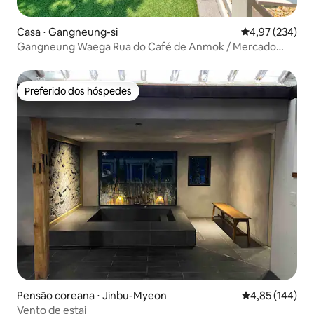
Casa ⋅ Gangneung-si
4,97 de uma av
4,97 (234)
Gangneung Waega Rua do Café de Anmok / Mercado
Central Rua Wolhwa
Preferido dos hóspedes
Preferido dos hóspedes
Pensão coreana ⋅ Jinbu-Myeon
4,85 de uma av
4,85 (144)
Vento de estai