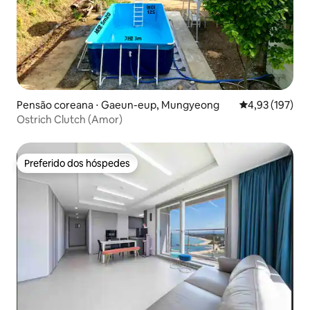
Pensão coreana ⋅ Gaeun-eup, Mungyeong
4,93 de uma av
4,93 (197)
Ostrich Clutch (Amor)
Preferido dos hóspedes
Preferido dos hóspedes