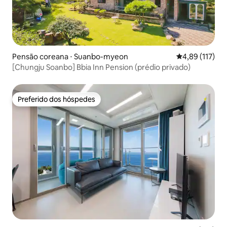
Pensão coreana ⋅ Suanbo-myeon
4,89 de uma av
4,89 (117)
[Chungju Soanbo] Bbia Inn Pension (prédio privado)
Preferido dos hóspedes
Preferido dos hóspedes