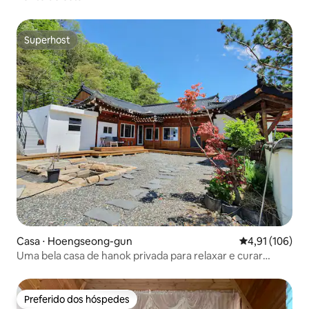
Superhost
Superhost
Casa ⋅ Hoengseong-gun
4,91 de uma av
4,91 (106)
Uma bela casa de hanok privada para relaxar e curar
profundamente na natureza _ Hoengseong No. 1 Hanok
Stay Onyangga
Preferido dos hóspedes
Preferido dos hóspedes