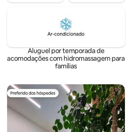
dentro e fora. Por
reservar. - Há vale
floresta de recre
- Fica a 1 hora e 3
Yangyang Sokcho. 
podem não ser cap
Ar-condicionado
a queda de neve p
ajudaremos você 
carro.
Aluguel por temporada de
acomodações com hidromassagem para
famílias
Preferido dos hóspedes
Preferido dos hóspedes