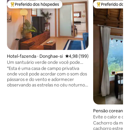
Preferido dos hóspedes
Preferido dos 
Entre os melhores preferidos dos hóspedes
Entre os melhore
Hotel-fazenda ⋅ Donghae-si
4,98 de uma avaliação média de 
4,98 (199)
Um santuário verde onde você pode
respirar fundo, um espaço de cura dado
“Esta é uma casa de campo privativa
pela natureza! #Casa de campo privada
onde você pode acordar com o som dos
romântica
pássaros e do vento e adormecer
observando as estrelas no céu noturno
límpido.” “Há um pequeno jardim repleto
de aromas florais em frente à casa,” No
quintal, cheio de terra, há um jardim que
você pode aproveitar. Em frente à casa,
Pensão coreana ⋅
um riacho tranquilo espera por você. A
on, Hongcheon-g
Evite o calor e div
menos de 10 minutos de carro, você
Cachorro da mont
pode ver o mar, e há a Praia de
cachorro estrela, foguei
Mangsaeng, a Praia de Eodalri, o Porto