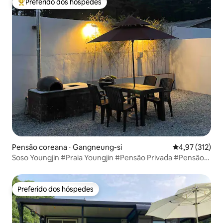
Preferido dos hóspedes
Entre os melhores preferidos dos hóspedes
Pensão coreana ⋅ Gangneung-si
4,97 de uma av
4,97 (312)
Soso Youngjin #Praia Youngjin #Pensão Privada #Pensão
Exclusiva #Fogueira #Campus Rural #Churrasco #Pátio
Amplo #Gangneung
Preferido dos hóspedes
Preferido dos hóspedes