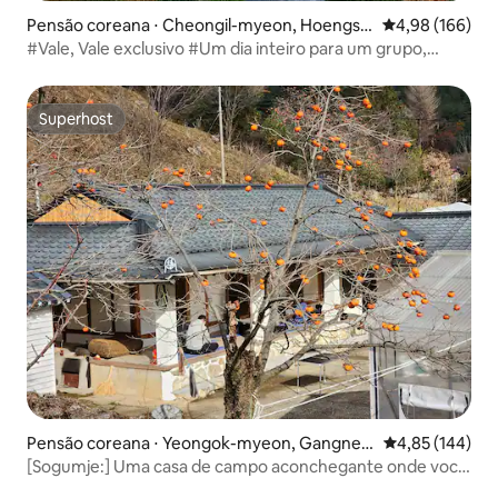
Pensão coreana ⋅ Cheongil-myeon, Hoengse
4,98 de uma av
4,98 (166)
ong-gun
#Vale, Vale exclusivo #Um dia inteiro para um grupo,
Privado, Vale e Jardim
Superhost
Superhost
Pensão coreana ⋅ Yeongok-myeon, Gangneu
4,85 de uma av
4,85 (144)
ng-si
[Sogumje:] Uma casa de campo aconchegante onde você
pode sentir o vale e a natureza