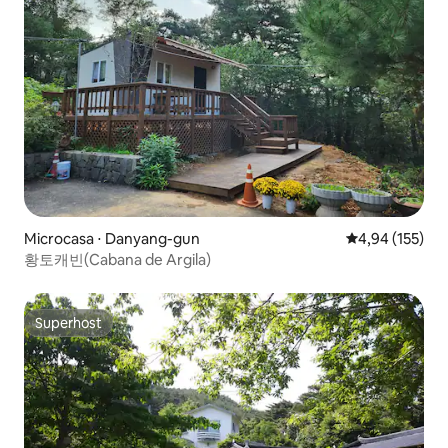
Microcasa ⋅ Danyang-gun
4,94 de uma av
4,94 (155)
황토캐빈(Cabana de Argila)
Superhost
Superhost