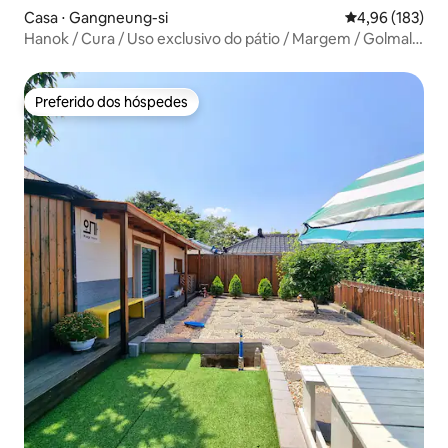
Casa ⋅ Gangneung-si
4,96 de uma av
4,96 (183)
Hanok / Cura / Uso exclusivo do pátio / Margem / Golmala
/ Netflix grátis
Preferido dos hóspedes
Preferido dos hóspedes