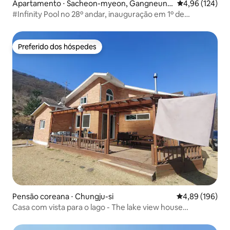
Apartamento ⋅ Sacheon-myeon, Gangneung
4,96 de uma av
4,96 (124)
-si
#Infinity Pool no 28º andar, inauguração em 1º de
julho#Acomodação para a vida#Piscina aquecida no
quarto#Um lugar onde você pode vir apenas para relaxar!
Preferido dos hóspedes
Preferido dos hóspedes
Pensão coreana ⋅ Chungju-si
4,89 de uma av
4,89 (196)
Casa com vista para o lago - The lake view house
(Chungjuho, piscina para crianças, experiência no jardim)