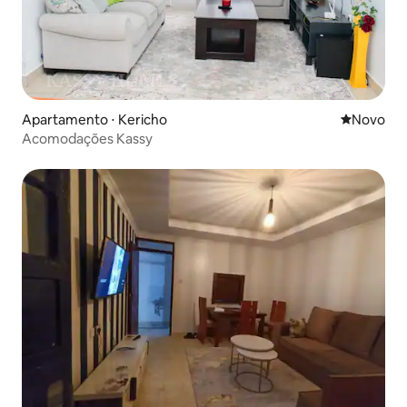
Apartamento ⋅ Kericho
Novo lugar
Novo
Acomodações Kassy