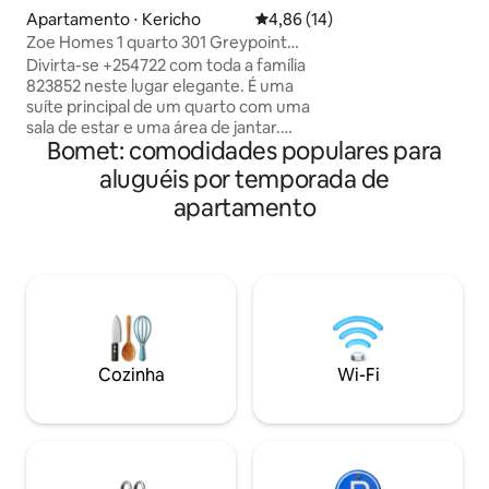
para estadias curtas e lo
Apartamento ⋅ Kericho
4,86 de uma avaliação média de
4,86 (14)
alta velocidade, 
Zoe Homes 1 quarto 301 Greypoint
totalmente equipada - Chuveiro 
Apartments
Divirta-se +254722 com toda a família
para uma experiên
823852 neste lugar elegante. É uma
Medidas de segur
suíte principal de um quarto com uma
vigilância de CFTV
sala de estar e uma área de jantar.
Estacionamento se
Bomet: comodidades populares para
Também tem uma área de lavagem e
disponível - Perto
cozinha totalmente equipada. O
aluguéis por temporada de
outros restaurant
apartamento é auto-suficiente e
Greensquare Mall
apartamento
localizado perto do Clube de Golfe
Kericho e do Restaurante Taidys. Fica a 5
minutos de carro da cidade e muito
perto de locais de entretenimento. O
cenário próximo fica o rio kimugu, as
plantações de chá e o clube de golfe
Kericho. O anfitrião pode ser acessado
em relação aos números acima para
Cozinha
Wi-Fi
obter assistência necessária