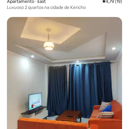
Apartamento ⋅ East
4,79 de uma a
4,79 (19)
Luxuoso 2 quartos na cidade de Kericho