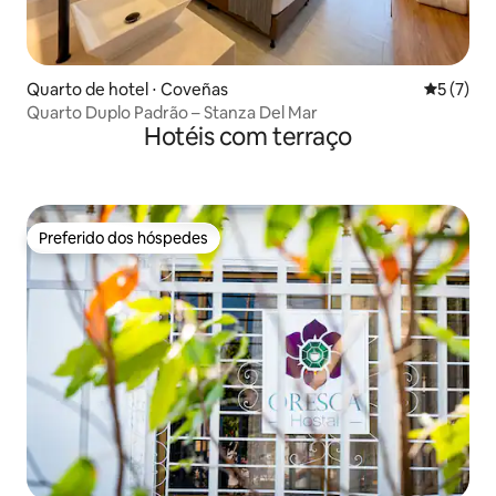
Quarto de hotel ⋅ Coveñas
5 de uma 
5 (7)
Quarto Duplo Padrão – Stanza Del Mar
Hotéis com terraço
Preferido dos hóspedes
Preferido dos hóspedes