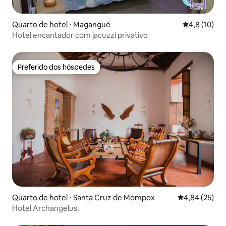
Quarto de hotel ⋅ Magangué
4,8 de uma a
4,8 (10)
Hotel encantador com jacuzzi privativo
Preferido dos hóspedes
Preferido dos hóspedes
Quarto de hotel ⋅ Santa Cruz de Mompox
4,84 de uma a
4,84 (25)
Hotel Archangelus.