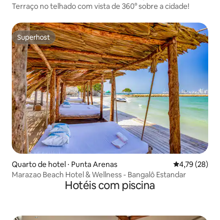
Terraço no telhado com vista de 360° sobre a cidade!
Superhost
Superhost
Quarto de hotel ⋅ Punta Arenas
4,79 de uma a
4,79 (28)
Marazao Beach Hotel & Wellness - Bangalô Estandar
Hotéis com piscina