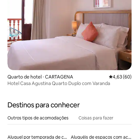
Quarto de hotel ⋅ CARTAGENA
4,63 de uma a
4,63 (60)
Hotel Casa Agustina Quarto Duplo com Varanda
Destinos para conhecer
Outros tipos de acomodações
Coisas para fazer
Aluguel por temporada de casas de veraneio
Aluguéis de espaços com acesso direto a pistas de esqui