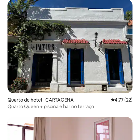
Quarto de hotel ⋅ CARTAGENA
4,77 de uma a
4,77 (22)
Quarto Queen + piscina e bar no terraço