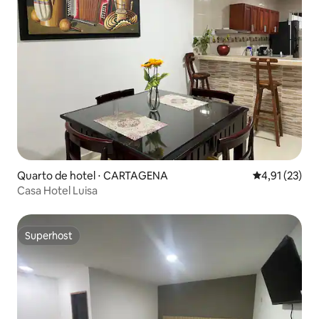
Quarto de hotel ⋅ CARTAGENA
4,91 de uma a
4,91 (23)
Casa Hotel Luisa
Superhost
Superhost