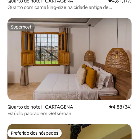
Quarto de hotel ⋅ CARTAGENA
4,81 de uma av
4,81 (177)
Quarto com cama king-size na cidade antiga de
Cartagena
Superhost
Superhost
Quarto de hotel ⋅ CARTAGENA
4,88 de uma a
4,88 (34)
Estúdio padrão em Getsêmani
Preferido dos hóspedes
Preferido dos hóspedes