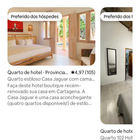
Preferido dos hóspedes
Preferido dos hó
Preferido dos hóspedes
Preferido dos hó
Quarto de hotel ⋅ Provincia
4,97 de uma avaliação média de 
4,97 (105)
de Cartagena
Quarto estiloso Casa Jaguar com cama
king size
Faça deste hotel boutique recém-
renovado sua casa em Cartagena. A
Casa Jaguar é uma casa aconchegante
(quatro quartos disponíveis!) de estilo
republicano no coração da histórica
Getsemani. Caminhe até bares,
restaurantes, pontos turísticos
históricos nas proximidades ou passeie
Quarto de hotel ⋅ 
em nosso lindo pátio com sua própria
Quarto 102 Hotel 
piscina pequena e privada. A Casa