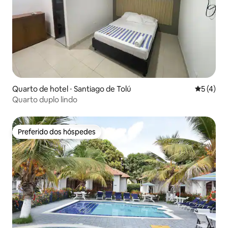
Quarto de hotel ⋅ Santiago de Tolú
5 de uma 
5 (4)
Quarto duplo lindo
Preferido dos hóspedes
Preferido dos hóspedes