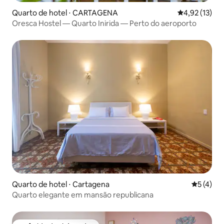
Quarto de hotel ⋅ CARTAGENA
4,92 de uma a
4,92 (13)
Oresca Hostel — Quarto Inirida — Perto do aeroporto
Quarto de hotel ⋅ Cartagena
5 de uma 
5 (4)
Quarto elegante em mansão republicana