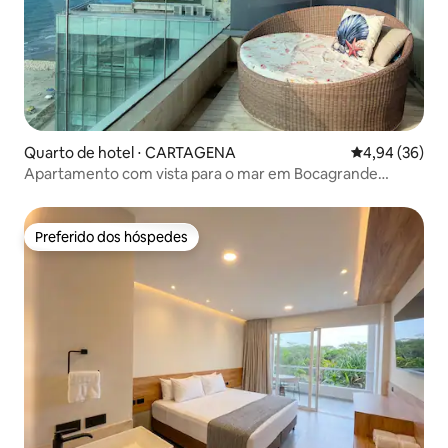
Quarto de hotel ⋅ CARTAGENA
4,94 de uma a
4,94 (36)
Apartamento com vista para o mar em Bocagrande
Cartagena
Preferido dos hóspedes
Preferido dos hóspedes