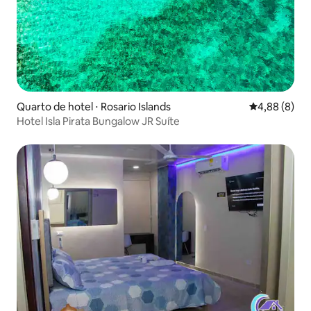
Quarto de hotel ⋅ Rosario Islands
4,88 de uma 
4,88 (8)
Hotel Isla Pirata Bungalow JR Suíte