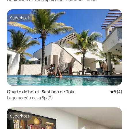
Superhost
Superhost
Quarto de hotel ⋅ Santiago de Tolú
5 de uma 
5 (4)
Lago no céu casa 5p (2)
Superhost
Superhost