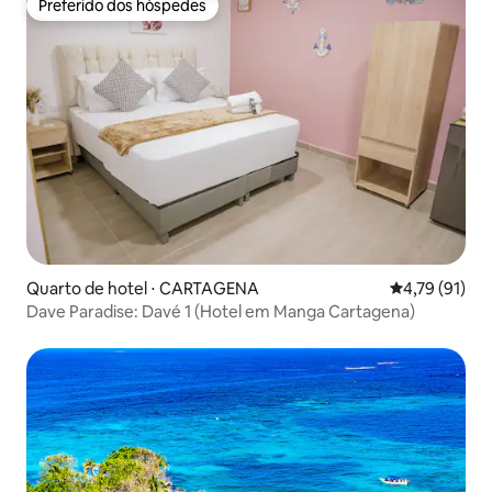
Preferido dos hóspedes
Preferido dos hóspedes
Quarto de hotel ⋅ CARTAGENA
4,79 de uma a
4,79 (91)
Dave Paradise: Davé 1 (Hotel em Manga Cartagena)