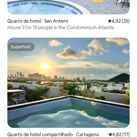
Quarto de hotel ⋅ San Antero
4,92 de uma a
4,92 (25)
House 3 for 10 people in the Condominium Atlantis
Superhost
Superhost
Quarto de hotel compartilhado ⋅ Cartagena
4,82 de uma a
4,82 (17)