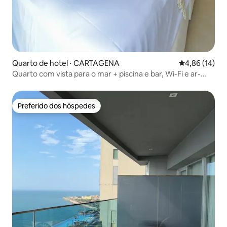
Quarto de hotel ⋅ CARTAGENA
4,86 de uma a
4,86 (14)
Quarto com vista para o mar + piscina e bar, Wi-Fi e ar-
condicionado
Preferido dos hóspedes
Preferido dos hóspedes