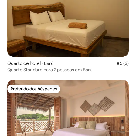
Quarto de hotel ⋅ Barú
5 de uma 
5 (3)
Quarto Standard para 2 pessoas em Barú
Preferido dos hóspedes
Preferido dos hóspedes