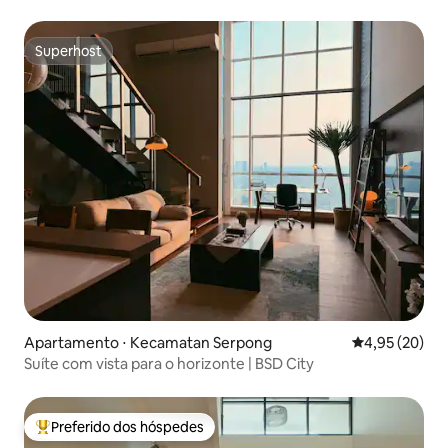
sótãos
Superhost
Superhost
Apartamento ⋅ Kecamatan Serpong
4,95 de uma a
4,95 (20)
Suíte com vista para o horizonte | BSD City
Preferido dos hóspedes
Entre os melhores preferidos dos hóspedes