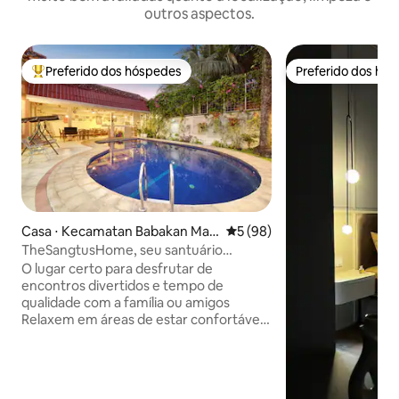
outros aspectos.
Preferido dos hóspedes
Preferido dos hó
Entre os melhores preferidos dos hóspedes
Preferido dos hó
Casa ⋅ Kecamatan Babakan Mad
5 de uma avaliação média de
5 (98)
ang
TheSangtusHome, seu santuário
c/piscina, gazebo e churrasqueira
O lugar certo para desfrutar de
encontros divertidos e tempo de
qualidade com a família ou amigos
Relaxem em áreas de estar confortáveis
e no gazebo, aproveitem a piscina
privativa enquanto fazem um churrasco
A 10 minutos da IKEA/AEON Mall. Muitas
opções gastronômicas, campos de golfe