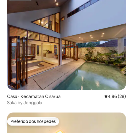
Casa ⋅ Kecamatan Cisarua
4,86 de uma a
4,86 (28)
Saka by Jenggala
Preferido dos hóspedes
Preferido dos hóspedes