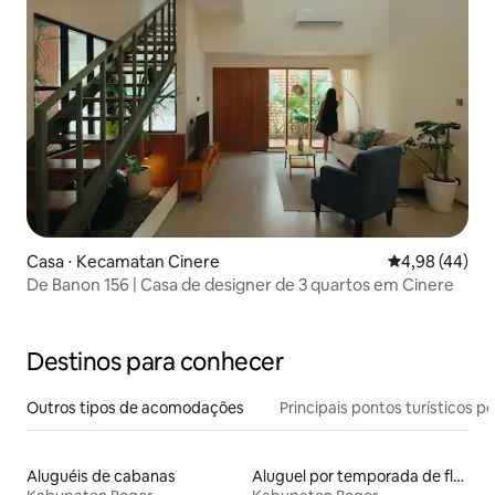
Casa ⋅ Kecamatan Cinere
4,98 de uma a
4,98 (44)
De Banon 156 | Casa de designer de 3 quartos em Cinere
Destinos para conhecer
Outros tipos de acomodações
Principais pontos turísticos po
Aluguéis de cabanas
Aluguel por temporada de flats