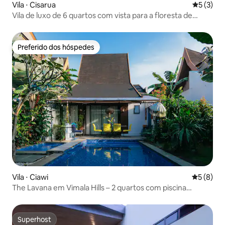
Vila ⋅ Cisarua
5 de uma 
5 (3)
Vila de luxo de 6 quartos com vista para a floresta de
pinheiros e a montanha
Preferido dos hóspedes
Preferido dos hóspedes
Vila ⋅ Ciawi
5 de uma 
5 (8)
The Lavana em Vimala Hills – 2 quartos com piscina
privativa
Superhost
Superhost