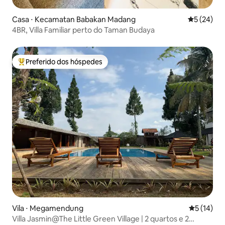
Casa ⋅ Kecamatan Babakan Madang
5 de uma a
5 (24)
4BR, Villa Familiar perto do Taman Budaya
Preferido dos hóspedes
Entre os melhores preferidos dos hóspedes
Vila ⋅ Megamendung
5 de uma a
5 (14)
Villa Jasmin@The Little Green Village | 2 quartos e 2