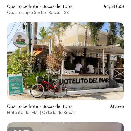
Quarto de hotel ⋅ Bocas del Toro
4,58 de uma a
4,58 (50)
Quarto triplo Surfari Bocas #23
Quarto de hotel ⋅ Bocas del Toro
Novo lugar
Novo
Hotelito del Mar | Cidade de Bocas