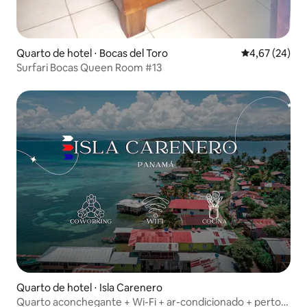
Quarto de hotel ⋅ Bocas del Toro
4,67 de uma a
4,67 (24)
Surfari Bocas Queen Room #13
Quarto de hotel ⋅ Isla Carenero
Quarto aconchegante + Wi-Fi + ar-condicionado + perto