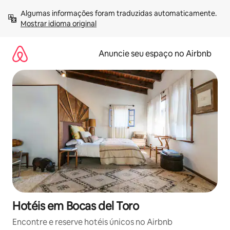
Pular
Algumas informações foram traduzidas automaticamente. 
para
Mostrar idioma original
o
conteúdo
Anuncie seu espaço no Airbnb
Hotéis em Bocas del Toro
Encontre e reserve hotéis únicos no Airbnb