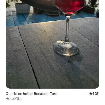
Quarto de hotel ⋅ Bocas del Toro
4 de uma 
4 (8)
Hotel Olas