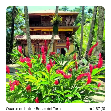
mar
Quarto de hotel ⋅ Bocas del Toro
4,67 de uma 
4,67 (3)