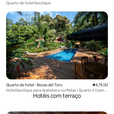
Quarto de hotel boutique
Quarto de hotel ⋅ Bocas del Toro
4,75 de uma 
4,75 (4)
Hotel boutique para skatistas e surfistas | Quarto 4 (cama
Hotéis com terraço
queen size + duas camas de solteiro)