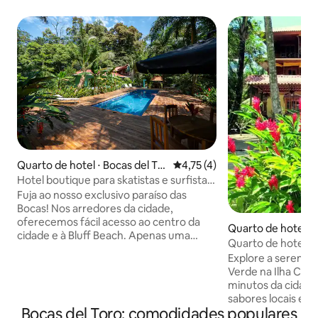
Quarto de hotel ⋅ Bocas del Tor
4,75 de uma avaliação média d
4,75 (4)
o
Hotel boutique para skatistas e surfistas
| Quarto 4 (cama queen size + duas
Fuja ao nosso exclusivo paraíso das
camas de solteiro)
Bocas! Nos arredores da cidade,
oferecemos fácil acesso ao centro da
Quarto de hotel ⋅ 
cidade e à Bluff Beach. Apenas uma
ro
Quarto de hotel b
caminhada de 15 minutos leva a uma
Explore a serenida
praia serena perfeita para
Verde na Ilha Car
paddleboarding. Desfrute da nossa
minutos da cidade
grande piscina, terraço para banhos de
sabores locais e e
sol, tigela de skate personalizada,
Bocas del Toro: comodidades populares
restaurantes próx
academia, espaço de ioga/meditação e