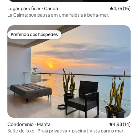
Lugar para ficar ⋅ Canoa
4,75 de uma a
4,75 (16)
La Calma: sua pausa em uma falésia à beira-mar.
Preferido dos hóspedes
Preferido dos hóspedes
Condomínio ⋅ Manta
4,93 de uma a
4,93 (14)
Suíte de luxo | Praia privativa + piscina | Vista para o mar