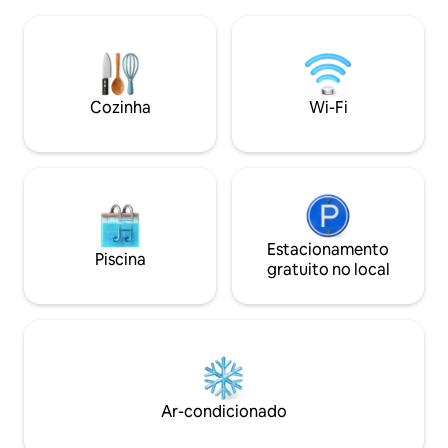
...Você pode ouvir o mar e os pássaros.
oferece vistas pa
Se quiser se desconectar, este é o lugar!
Uma cozinha ao ar 
Recomendamos que você venha com
Caminhe pela pra
seu próprio carro. Há lojas na aldeia. ////
menos de 10 minu
Animais de estimação são permitidos
surfe, Wi-Fi, lava
por um custo extra. US$ 5 para animais
de praia e um tema
Cozinha
Wi-Fi
de estimação pequenos e US$ 7 para
incluídos. Cuidado
animais de estimação médios/grandes
dedicada.
para estadias curtas.
Estacionamento
Piscina
gratuito no local
Ar-condicionado