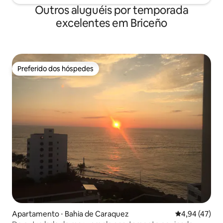
Outros aluguéis por temporada
excelentes em Briceño
Preferido dos hóspedes
Preferido dos hóspedes
Apartamento ⋅ Bahia de Caraquez
4,94 de uma a
4,94 (47)