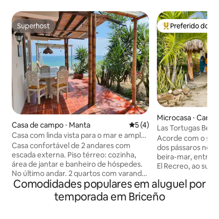
Superhost
Preferido dos 
Superhost
Entre os melhore
Microcasa ⋅ Canoa
Casa de campo ⋅ Manta
5 de uma avaliação média d
5 (4)
Las Tortugas Beac
Casa com linda vista para o mar e amplo
Acorde com o som
jardim
Casa confortável de 2 andares com
dos pássaros neste
escada externa. Piso térreo: cozinha,
beira-mar, entre c
área de jantar e banheiro de hóspedes.
El Recreo, ao sul 
No último andar. 2 quartos com varanda
casinhas privativ
Comodidades populares em aluguel por
e uma bela vista para o mar, além de um
situadas em exube
banheiro. Área com redes e área de
tropicais. A casita
temporada em Briceño
estacionamento. Acesso privativo à
cama queen size 
praia. Área super tranquila e natural.
personalizados; a