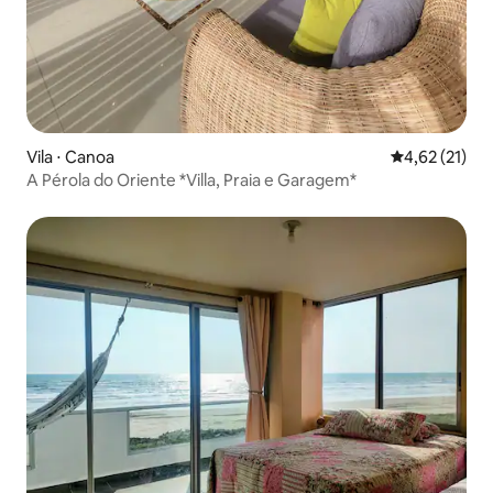
Vila ⋅ Canoa
4,62 de uma a
4,62 (21)
A Pérola do Oriente *Villa, Praia e Garagem*