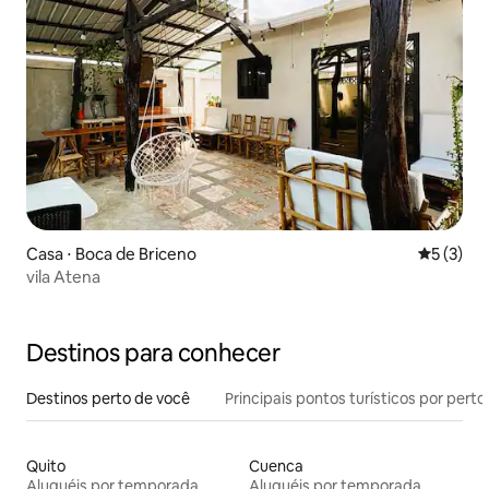
Casa ⋅ Boca de Briceno
5 de uma 
5 (3)
vila Atena
Destinos para conhecer
Destinos perto de você
Principais pontos turísticos por perto
Quito
Cuenca
Aluguéis por temporada
Aluguéis por temporada