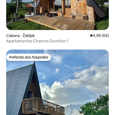
Cabana ⋅ Žabljak
4,99 de uma av
4,99 (69)
Apartamentos Chamois Durmitor 1
Preferido dos hóspedes
Preferido dos hóspedes