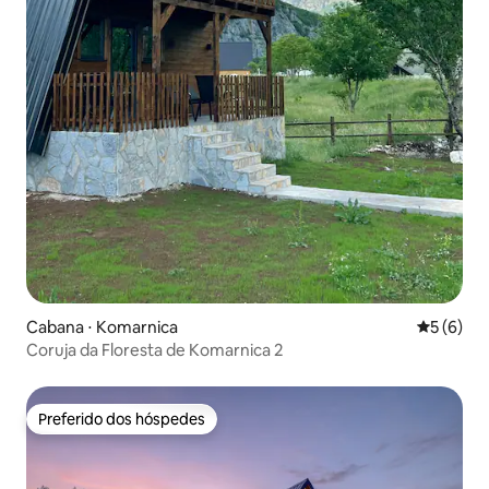
Cabana ⋅ Komarnica
5 de uma 
5 (6)
Coruja da Floresta de Komarnica 2
Preferido dos hóspedes
Preferido dos hóspedes