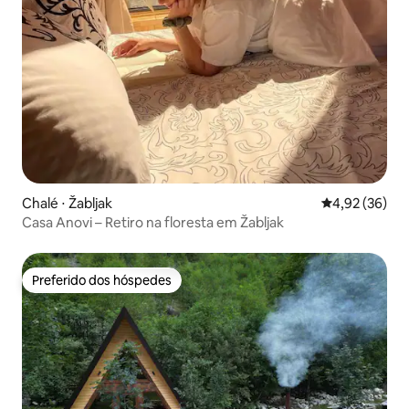
Chalé ⋅ Žabljak
4,92 de uma a
4,92 (36)
Casa Anovi – Retiro na floresta em Žabljak
Preferido dos hóspedes
Preferido dos hóspedes