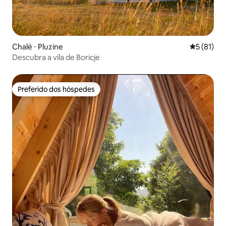
Chalé ⋅ Pluzine
5 de uma a
5 (81)
Descubra a vila de Boricje
Preferido dos hóspedes
Preferido dos hóspedes