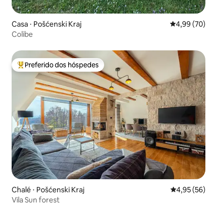
Casa ⋅ Pošćenski Kraj
4,99 de uma a
4,99 (70)
Colibe
Preferido dos hóspedes
Entre os melhores preferidos dos hóspedes
Chalé ⋅ Pošćenski Kraj
4,95 de uma a
4,95 (56)
Vila Sun forest