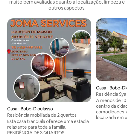
muito bem avaliadas quanto a localização, limpeza e
outros aspectos.
Casa ⋅ Bobo-Dioul
Residência Sya Pre
A menos de 10 min
centro da cidade e
Casa ⋅ Bobo-Dioulasso
comodidades, a re
Residência mobiliada de 2 quartos
localizada em uma
Esta casa tranquila oferece uma estadia
iluminada no cora
relaxante para toda a família.
residencial. Resi
RESIDÊNCIA DE 3 QUARTOS