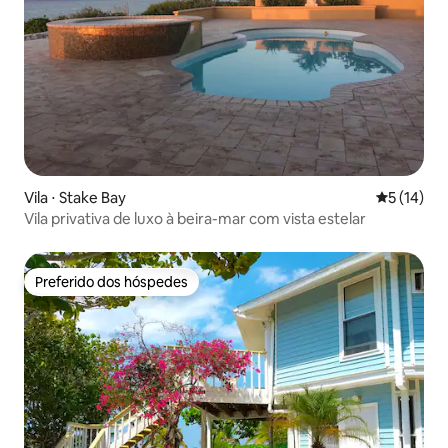
Vila ⋅ Stake Bay
5 de uma a
5 (14)
Vila privativa de luxo à beira-mar com vista estelar
Preferido dos hóspedes
Preferido dos hóspedes