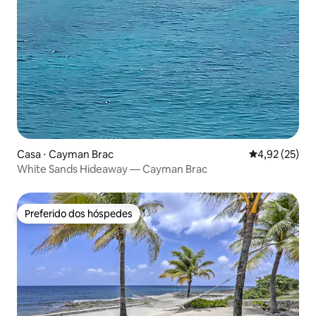
Casa ⋅ Cayman Brac
4,92 de uma a
4,92 (25)
White Sands Hideaway — Cayman Brac
Preferido dos hóspedes
Preferido dos hóspedes