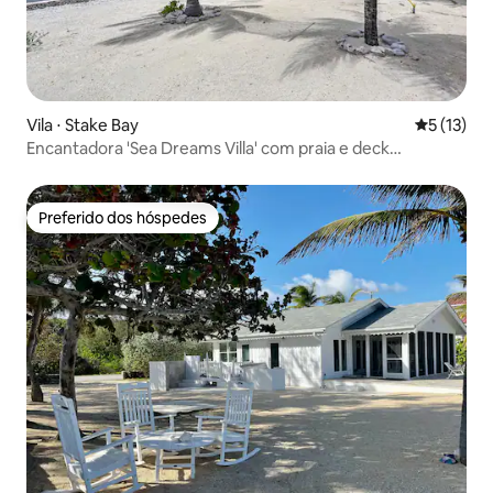
Vila ⋅ Stake Bay
5 de uma a
5 (13)
Encantadora 'Sea Dreams Villa' com praia e deck
privativos!
Preferido dos hóspedes
Preferido dos hóspedes