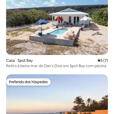
Casa ⋅ Spot Bay
5 de uma 
5 (7)
Retiro à beira-mar do Dan's Dive em Spot Bay com piscina
Preferido dos hóspedes
Preferido dos hóspedes