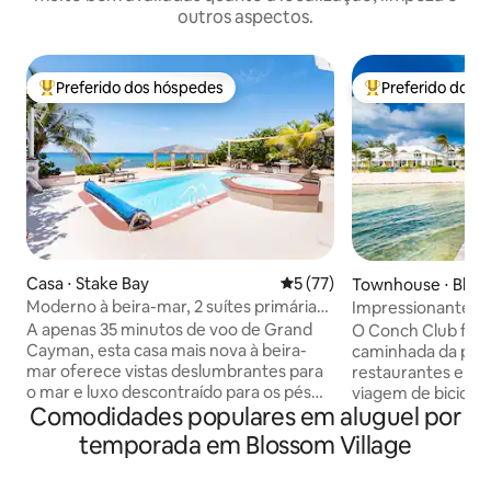
outros aspectos.
Preferido dos hóspedes
Preferido dos 
Entre os melhores preferidos dos hóspedes
Entre os melhore
Casa ⋅ Stake Bay
5 de uma avaliação média de
5 (77)
Townhouse ⋅ Bloss
Moderno à beira-mar, 2 suítes primárias,
Impressionante Li
acomoda 6, piscina
Bedroom Beach 
A apenas 35 minutos de voo de Grand
O Conch Club fica
Cayman, esta casa mais nova à beira-
caminhada da praia
mar oferece vistas deslumbrantes para
restaurantes e ba
o mar e luxo descontraído para os pés
viagem de biciclet
Comodidades populares em aluguel por
descalços. Janelas grandes e um layout
O Conch Club tem 
aberto exibem a piscina e o Mar do
piscinas, banheir
temporada em Blossom Village
Caribe, conectando a cozinha, a sala de
uma doca e vistas
jantar e a sala de estar. Duas suítes com
recife, da Ilha Ow