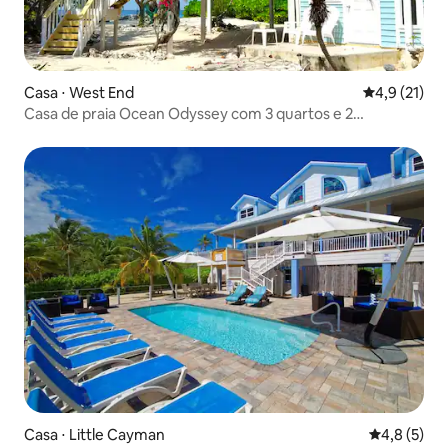
Casa ⋅ West End
4,9 de uma a
4,9 (21)
Casa de praia Ocean Odyssey com 3 quartos e 2
banheiros
Casa ⋅ Little Cayman
4,8 de uma 
4,8 (5)