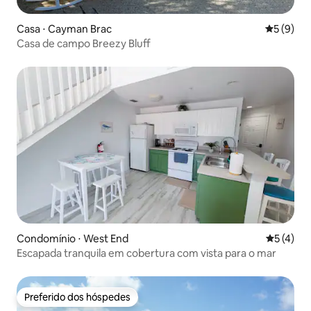
Casa ⋅ Cayman Brac
5 de uma 
5 (9)
Casa de campo Breezy Bluff
Condomínio ⋅ West End
5 de uma 
5 (4)
Escapada tranquila em cobertura com vista para o mar
Preferido dos hóspedes
Preferido dos hóspedes