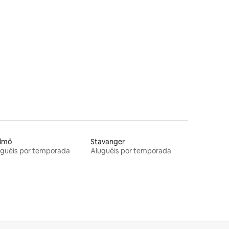
ções
lmö
Stavanger
uguéis por temporada
Aluguéis por temporada