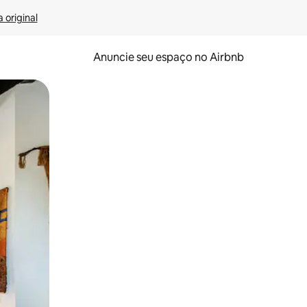
 original
Anuncie seu espaço no Airbnb
 deslizando o dedo na tela.