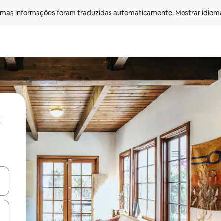
mas informações foram traduzidas automaticamente. 
Mostrar idioma
ore-os usando as seta para cima e para baixo do teclado ou tocando e