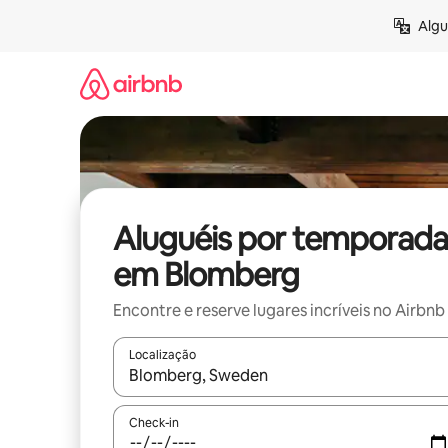
Pular
Algu
para
o
conteúdo
Aluguéis por temporada
em Blomberg
Encontre e reserve lugares incríveis no Airbnb
Localização
Quando os resultados estiverem disponíveis, expl
Check-in