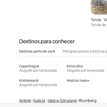
Tenda ⋅ V
Tenda de 
Glamping
Destinos para conhecer
Destinos perto de você
Principais pontos turísticos 
Copenhague
Estocolmo
Aluguéis por temporada
Aluguéis por temporada
Kristiansand
Mostrar mais
Aluguéis por temporada
Airbnb
Suécia
Västra Götaland
Blomberg