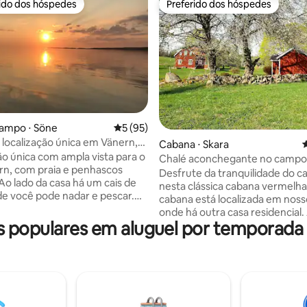
rido dos hóspedes
Preferido dos hóspedes
 melhores preferidos dos hóspedes
Preferido dos hóspedes
campo ⋅ Söne
5 de uma avaliação média de 5, 95 avalia
5 (95)
localização única em Vänern,
édia de 5, 264 avaliações
Cabana ⋅ Skara
4
 Svalnäs
ão única com ampla vista para o
Chalé aconchegante no campo,
rn, com praia e penhascos
Skara Sommarland
Desfrute da tranquilidade do 
 Ao lado da casa há um cais de
nesta clássica cabana vermelha
e você pode nadar e pescar.
cabana está localizada em noss
6 camas com possibilidade de 2
onde há outra casa residencial.
s. Grande varanda com mesa de
 populares em aluguel por temporada
vive perfeitamente se quiser vis
spreguiçadeiras e conjunto de
grous em Hornborgasjön, o hist
 casa fica a poucos minutos a
Varnhem ou o florescente Vall
lnäsbadet, florestas de
Lilla Lilleskog também é uma ó
 e frutas silvestres e Hindens
acomodação para quem deseja v
a-se à vontade para fazer uma
parque de diversões Skara So
rsão ao castelo de Läckö, à vila
a 7 km de distância. Trilhas para