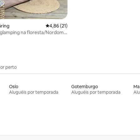
äring
4,86 de uma avaliação média de 5, 21 avalia
4,86 (21)
glamping na floresta/Nordom
por perto
Oslo
Gotemburgo
Ma
Aluguéis por temporada
Aluguéis por temporada
Al