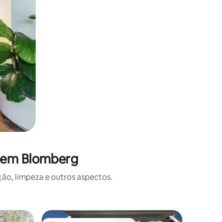
s em Blomberg
o, limpeza e outros aspectos.
Cabana ⋅ 