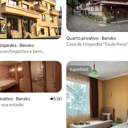
Quarto privativo ⋅ Bansko
Casa de hóspedes "Dedo Pene
óspedes ⋅ Bansko
aconchegantes e bem
os
Superhost
Superhost
ivativo ⋅ Bansko
5 de uma avaliação média de 5, 4 avalia
5 (4)
 sua estadia