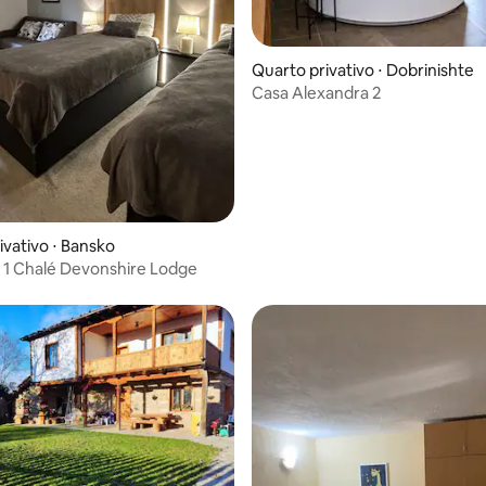
Quarto privativo ⋅ Dobrinishte
Casa Alexandra 2
ivativo ⋅ Bansko
 1 Chalé Devonshire Lodge