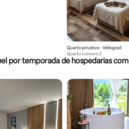
 média de 5, 7 avaliações
Quarto privativo ⋅ Velingrad
Quarto número 2
el por temporada de hospedarias com