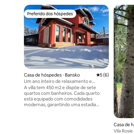
Preferido dos hóspedes
Preferido dos hóspedes
Casa de hóspedes ⋅ Bansko
5 de uma avaliação
5 (6)
Um ano inteiro de relaxamento e
diversão!
A villa tem 450 m2 e dispõe de sete
quartos com banheiros. Cada quarto
está equipado com comodidades
modernas, garantindo uma estadia
confortável para todos os hóspedes. A
Villa Geronimo oferece um spa e centro
de bem-estar com sauna, banho turco e
Casa de h
banheira de hidromassagem. Os
Vila Rosie
hóspedes podem relaxar no terraço ou