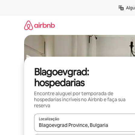
Pular
Algu
para
o
conteúdo
Blagoevgrad:
hospedarias
Encontre aluguel por temporada de
hospedarias incríveis no Airbnb e faça sua
reserva
Localização
Quando os resultados estiverem disponíveis, expl