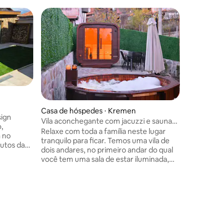
Casa de 
Santa An
Забавляв
това стилно мяс
Saint An
насладит
чист въз
природа🏞. Къщата ни за
разполож
Картала
Casa de hóspedes ⋅ Kremen
бихте мо
sign
Vila aconchegante com jacuzzi e sauna
☕️ от пл
,
privativa
Relaxe com toda a família neste lugar
вкусна с
a no
tranquilo para ficar. Temos uma vila de
сезон,м
nutos da
dois andares, no primeiro andar do qual
сред природата
s pistas
você tem uma sala de estar iluminada,
оборудва
rtos
uma cozinha totalmente equipada com
електро
e estar
uma sala de jantar, um banheiro e uma
барбекю
 bem como
lavanderia. No segundo andar há três
a seu
quartos acolhedores, cada um com seu
sauna e
ções
próprio banheiro e toalete. No corredor,
eira.
você encontrará um pequeno canto com