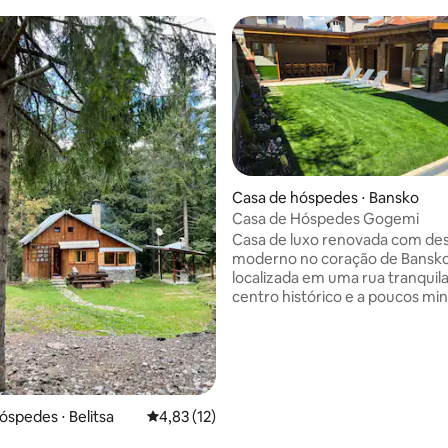
Casa de hóspedes ⋅ Bansko
Casa de Hóspedes Gogemi
Casa de luxo renovada com de
 média de 5, 6 avaliações
moderno no coração de Bansko
localizada em uma rua tranquil
centro histórico e a poucos mi
principal área de pedestres e da
de esqui. A casa oferece 6 qua
elegantes, uma espaçosa sala d
com cozinha e área de jantar,
3 banheiros com banheiros. Par
conforto, há uma jacuzzi, uma 
óspedes ⋅ Belitsa
4,83 de uma avaliação média de 5, 12 avalia
4,83 (12)
uma área aconchegante com lar