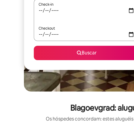
Check-in
Checkout
Buscar
Blagoevgrad: alug
Os hóspedes concordam: estes aluguéis 