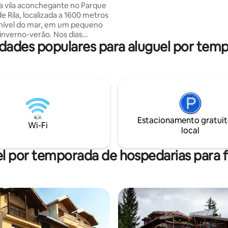
Uma escolha perfeita para hós
a vila aconchegante no Parque
procuram uma combinação de e
e Rila, localizada a 1600 metros
de montanha, conforto moder
nível do mar, em um pequeno
hospitalidade calorosa.
verno-verão. Nos dias
ades populares para aluguel por tem
 ideal para turismo, colheita de
rvas e muitos outros presentes
ou simplesmente visitar os lagos
 e o famoso PARQUE DOS
as de esqui, ideais para
. Não muito longe da região, há
rts de esqui, fontes termais
Estacionamento gratuit
 um parque de diversões e duas
Wi-Fi
local
nhas mais bonitas, Pirin e
l por temporada de hospedarias para f