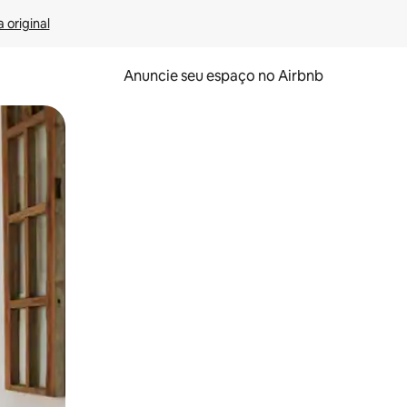
 original
Anuncie seu espaço no Airbnb
 deslizando o dedo na tela.