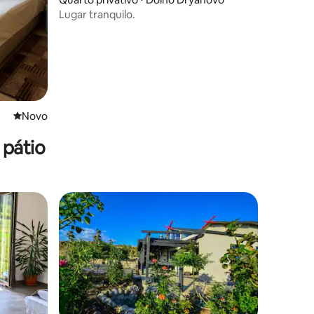
Lugar tranquilo.
Novo lugar para ficar
Novo
 pátio