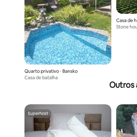
Casa de h
Stone hou
Quarto privativo ⋅ Bansko
Casa de batalha
Outros 
Superhost
Superhost