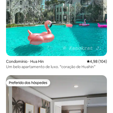
Condomínio ⋅ Hua Hin
4,98 de uma av
4,98 (104)
Um belo apartamento de luxo. “coração de Huahin”
Preferido dos hóspedes
Preferido dos hóspedes