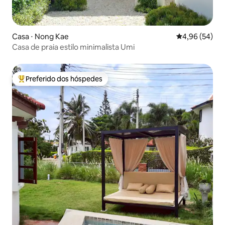
Casa ⋅ Nong Kae
4,96 de uma a
4,96 (54)
Casa de praia estilo minimalista Umi
Preferido dos hóspedes
Entre os melhores preferidos dos hóspedes