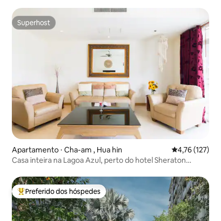
melhor escolha para a vida de férias
Superhost
Superhost
Apartamento ⋅ Cha-am , Hua hin
4,76 de uma av
4,76 (127)
Casa inteira na Lagoa Azul, perto do hotel Sheraton
Huahin.
Preferido dos hóspedes
Entre os melhores preferidos dos hóspedes