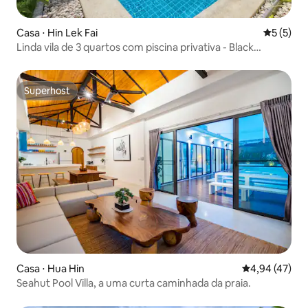
Casa ⋅ Hin Lek Fai
5 de uma 
5 (5)
Linda vila de 3 quartos com piscina privativa - Black
Mountain
Superhost
Superhost
Casa ⋅ Hua Hin
4,94 de uma a
4,94 (47)
Seahut Pool Villa, a uma curta caminhada da praia.