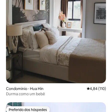
Condomínio ⋅ Hua Hin
4,84 de uma av
4,84 (110)
Durma como um bebê
Preferido dos hóspedes
Preferido dos hóspedes