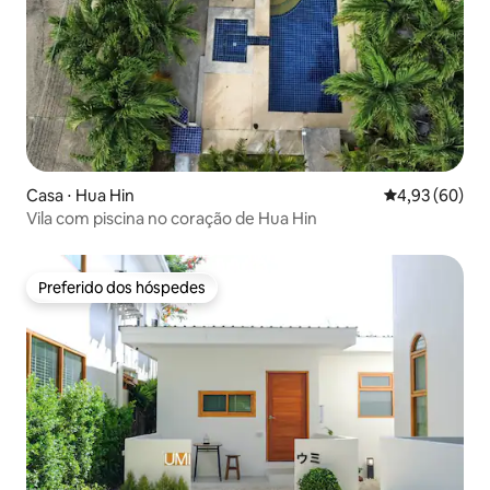
Casa ⋅ Hua Hin
4,93 de uma a
4,93 (60)
Vila com piscina no coração de Hua Hin
Preferido dos hóspedes
Preferido dos hóspedes