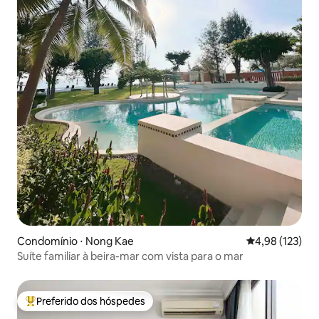
Condomínio ⋅ Nong Kae
4,98 de uma av
4,98 (123)
Suíte familiar à beira-mar com vista para o mar
Preferido dos hóspedes
Entre os melhores preferidos dos hóspedes