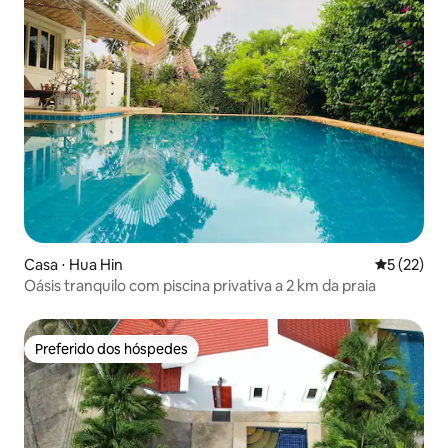
Casa ⋅ Hua Hin
5 de uma a
5 (22)
Oásis tranquilo com piscina privativa a 2 km da praia
Preferido dos hóspedes
Preferido dos hóspedes