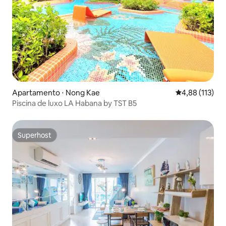
Apartamento ⋅ Nong Kae
4,88 de uma av
4,88 (113)
Piscina de luxo LA Habana by TST B5
Superhost
Superhost