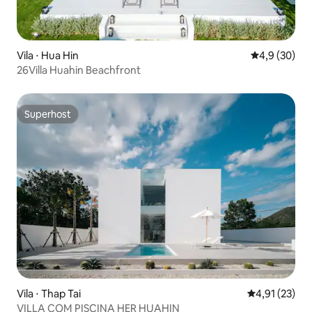
Vila ⋅ Hua Hin
4,9 de uma a
4,9 (30)
26Villa Huahin Beachfront
Superhost
Superhost
Vila ⋅ Thap Tai
4,91 de uma a
4,91 (23)
VILLA COM PISCINA HER HUAHIN