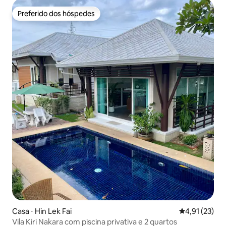
Preferido dos hóspedes
Preferido dos hóspedes
Casa ⋅ Hin Lek Fai
4,91 de uma a
4,91 (23)
Vila Kiri Nakara com piscina privativa e 2 quartos