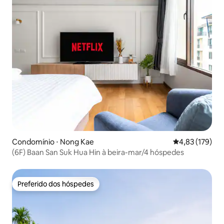
Condomínio ⋅ Nong Kae
4,83 de uma av
4,83 (179)
(6F) Baan San Suk Hua Hin à beira-mar/4 hóspedes
Preferido dos hóspedes
Preferido dos hóspedes