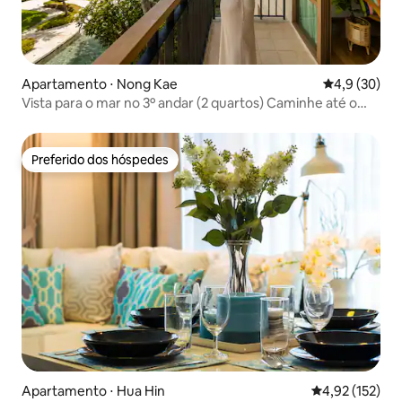
Apartamento ⋅ Nong Kae
4,9 de uma a
4,9 (30)
Vista para o mar no 3º andar (2 quartos) Caminhe até o
Cicada Market
Preferido dos hóspedes
Preferido dos hóspedes
Apartamento ⋅ Hua Hin
4,92 de uma av
4,92 (152)