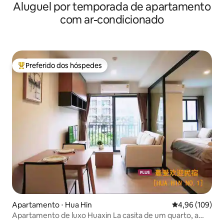
Aluguel por temporada de apartamento
com ar-condicionado
Preferido dos hóspedes
Entre os melhores preferidos dos hóspedes
Apartamento ⋅ Hua Hin
4,96 de uma av
4,96 (109)
Apartamento de luxo Huaxin La casita de um quarto, a