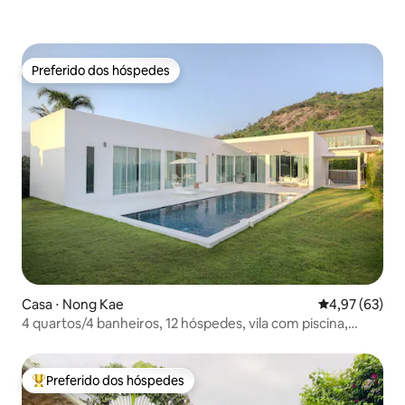
Preferido dos hóspedes
Preferido dos hóspedes
Casa ⋅ Nong Kae
4,97 de uma a
4,97 (63)
4 quartos/4 banheiros, 12 hóspedes, vila com piscina,
churrasqueira + banheira
Preferido dos hóspedes
Entre os melhores preferidos dos hóspedes