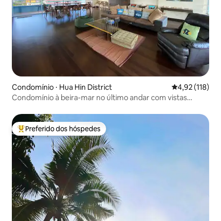
Condomínio ⋅ Hua Hin District
4,92 de uma av
4,92 (118)
Condomínio à beira-mar no último andar com vistas
maravilhosas
Preferido dos hóspedes
Entre os melhores preferidos dos hóspedes