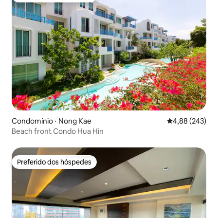
Condomínio ⋅ Nong Kae
4,88 de uma ava
4,88 (243)
Beach front Condo Hua Hin
Preferido dos hóspedes
Preferido dos hóspedes