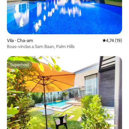
Vila ⋅ Cha-am
4,74 de uma a
4,74 (19)
Boas-vindas a Sam Baan, Palm Hills
Superhost
Superhost