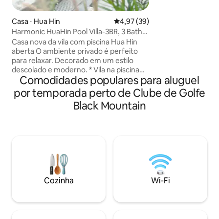
banheira de hidro
piscina privativa e
Casa ⋅ Hua Hin
4,97 de uma avaliação média de
4,97 (39)
beira-mar – perfe
Harmonic HuaHin Pool Villa-3BR, 3 Bath,
inesquecíveis à beira do
2 Kitchen
Casa nova da vila com piscina Hua Hin
para ser adequada 
aberta O ambiente privado é perfeito
animais de estim
para relaxar. Decorado em um estilo
combina elegânci
descolado e moderno. * Vila na piscina
tornando-a ideal pa
Comodidades populares para aluguel
em 90 pés quadrados. * 3 Quartos, 3
amigos que buscam
Banheiros, Cozinha tailandesa, Cozinha
uma estadia verda
por temporada perto de Clube de Golfe
europeia, Sala de estar * Piscina de água
Black Mountain
salgada de 3x9 m de 1,5 m de
profundidade * Controle deslizante em
forma de S de 8 m de comprimento *
Smart TV de 75 polegadas na sala *
Conjunto de karaokê + alto-falante *
Projetor de couro de tela de 120 " *
Assista Netflix gratuitamente * Toalhas +
materiais de banheiro + secador de
Cozinha
Wi-Fi
cabelo * Churrasqueira, balde de gelo *
Totalmente equipado com utensílios de
cozinha.