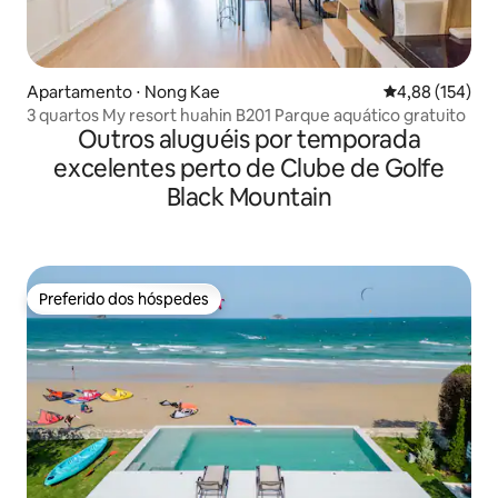
Apartamento ⋅ Nong Kae
4,88 de uma av
4,88 (154)
3 quartos My resort huahin B201 Parque aquático gratuito
Outros aluguéis por temporada
excelentes perto de Clube de Golfe
Black Mountain
Preferido dos hóspedes
Preferido dos hóspedes