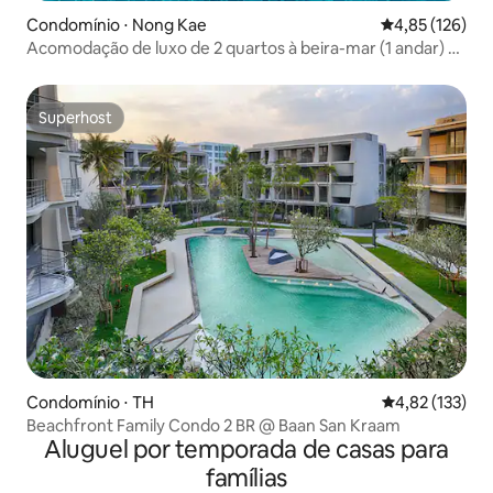
Condomínio ⋅ Nong Kae
4,85 de uma av
4,85 (126)
Acomodação de luxo de 2 quartos à beira-mar (1 andar) a
uma caminhada do Cicada Market
Superhost
Superhost
Condomínio ⋅ TH
4,82 de uma av
4,82 (133)
Beachfront Family Condo 2 BR @ Baan San Kraam
Aluguel por temporada de casas para
famílias