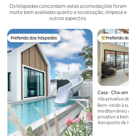
Os hóspedes concordam: estas acomodações foram
muito bem avaliadas quanto a localização, limpeza e
outros aspectos.
Preferido dos hóspedes
Preferido dos 
Preferido dos hóspedes
Entre os melhore
Casa ⋅ Cha-am
Vila privativa de l
quartos e piscina
Bem-vindo à sua vi
mediterrâneo gre
privativo à beira-
Aeroporto de Hua 
encontra a vida descont
única oferece aces